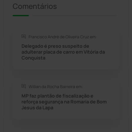
Riacho de Santana
(309)
Comentários
Rio de Contas
(411)
Rio do Antônio
(203)
Francisco André de Oliveira Cruz em:
Delegado é preso suspeito de
Rio do Pires
(98)
adulterar placa de carro em Vitória da
Conquista
Saúde
(2430)
Seabra
(51)
Willian da Rocha Barreira em:
MP faz plantão de fiscalização e
Sebastião Laranjeiras
(96)
reforça segurança na Romaria de Bom
Jesus da Lapa
Sítio do Mato
(42)
Sudoeste Baiano
(1531)