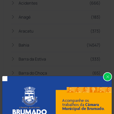
Acidentes
(666)
Anagé
(183)
Aracatu
(373)
Bahia
(14547)
Barra da Estiva
(333)
Barra do Choça
(65)
Belo Campo
(57)
Bom Jesus da Lapa
(510)