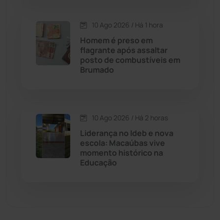
Economia
(1236)
10 Ago 2026 / Há 1 hora
Homem é preso em
Educação
(232)
flagrante após assaltar
posto de combustíveis em
Brumado
Érico Cardoso
(82)
Esportes
(522)
10 Ago 2026 / Há 2 horas
Eventos
(24)
Liderança no Ideb e nova
escola: Macaúbas vive
momento histórico na
Feira da Mata
(23)
Educação
Guajeru
(130)
Guanambi
(3503)