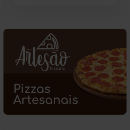
Pindaí
(103)
Piripá
(90)
Planalto
(59)
Poções
(182)
Polícia Civil
(61)
Polícia Militar
(28)
Política
(03)
Presidente Jânio Qu...
(125)