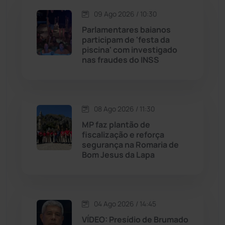
Jequié
(314)
09 Ago 2026 / 10:30
Parlamentares baianos
participam de 'festa da
Jussiape
(98)
piscina' com investigado
nas fraudes do INSS
Justiça
(1473)
Lagoa Real
(182)
08 Ago 2026 / 11:30
Licínio de Almeida
(118)
MP faz plantão de
fiscalização e reforça
segurança na Romaria de
Livramento de Nossa...
(1341)
Bom Jesus da Lapa
Macaúbas
(716)
04 Ago 2026 / 14:45
Maetinga
(101)
VÍDEO: Presídio de Brumado