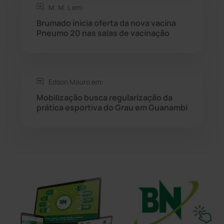
M. M. L em:
Brumado inicia oferta da nova vacina
Tanhaçu
(427)
Pneumo 20 nas salas de vacinação
Tanque Novo
(126)
Tecnologia
(12)
Edson Mauro em:
Mobilização busca regularização da
prática esportiva do Grau em Guanambi
Urandi
(158)
Vitória da Conquista
(2518)