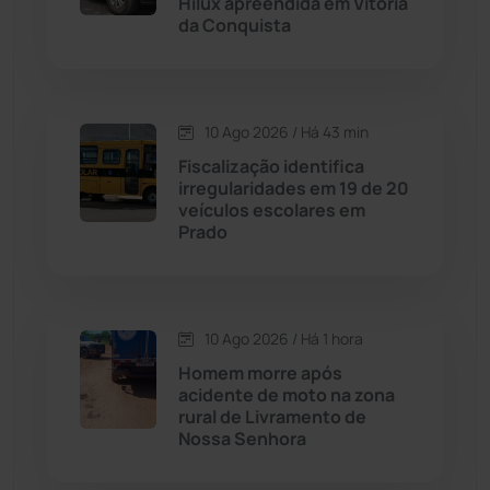
Hilux apreendida em Vitória
da Conquista
Caraíbas
(103)
Carinhanha
(300)
10 Ago 2026 / Há 43 min
Fiscalização identifica
Caturama
(66)
irregularidades em 19 de 20
veículos escolares em
Prado
Chapada Diamantina
(430)
Condeúba
(133)
10 Ago 2026 / Há 1 hora
Contendas do Sincorá
(79)
Homem morre após
acidente de moto na zona
Cordeiros
(49)
rural de Livramento de
Nossa Senhora
Dom Basílio
(391)