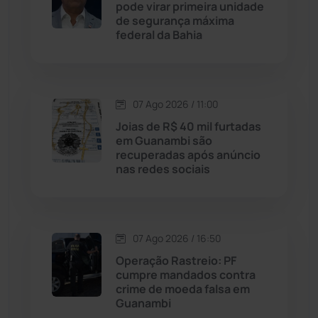
pode virar primeira unidade
Malhada
(82)
de segurança máxima
federal da Bahia
Malhada de Pedras
(508)
Matina
(71)
07 Ago 2026 / 11:00
Joias de R$ 40 mil furtadas
Mortugaba
(31)
em Guanambi são
recuperadas após anúncio
nas redes sociais
Mundo
(438)
Oliveira dos Brejinhos
(67)
07 Ago 2026 / 16:50
Palmas de Monte Alto
(266)
Operação Rastreio: PF
cumpre mandados contra
Paramirim
(342)
crime de moeda falsa em
Guanambi