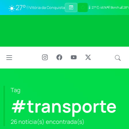
☀️
27°
Vitória da Conquista
27°
46%
8km/h
28°
Tag
#transporte
26 notícia(s) encontrada(s)