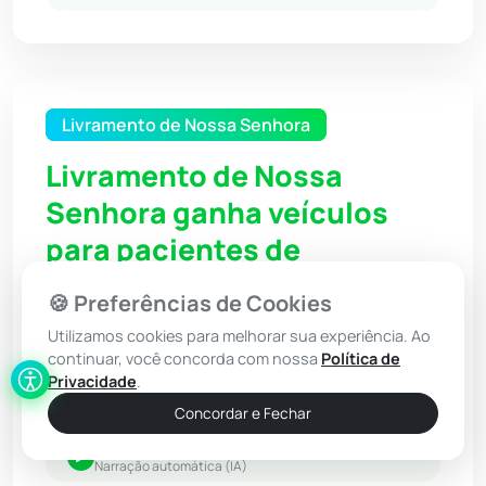
Livramento de Nossa Senhora
Livramento de Nossa
Senhora ganha veículos
para pacientes de
hemodiálise
🍪 Preferências de Cookies
Utilizamos cookies para melhorar sua experiência. Ao
continuar, você concorda com nossa
Política de
18 Jun 2026 / 15:30
Privacidade
.
Por: Redação - Achei Sudoeste
Concordar e Fechar
Ouvir Notícia
Narração automática (IA)