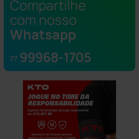
Compartilhe
com nosso
Whatsapp
99968-1705
77