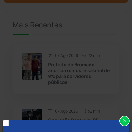
Caculé
(696)
Mais Recentes
Caetanos
(47)
Caetité
(1504)
07 Ago 2026 / Há 22 min
Candiba
(157)
Prefeito de Brumado
anuncia reajuste salarial de
Cândido Sales
(121)
9% para servidores
públicos
Caraíbas
(103)
Carinhanha
(300)
07 Ago 2026 / Há 32 min
Operação Rastreio: PF
Caturama
(65)
cumpre mandados contra