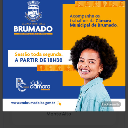
crime de moeda falsa em
Guanambi
Chapada Diamantina
(430)
Condeúba
(133)
07 Ago 2026 / Há 52 min
Contendas do Sincorá
(79)
TCM rejeita contas de
2023 do ex-prefeito de
Cordeiros
(49)
Encruzilhada e aplica multa
de R$ 3 mil
Dom Basílio
(391)
Economia
(1235)
07 Ago 2026 / Há 1 hora
Homem é preso por
Educação
(232)
violência doméstica dentro
Fecha em 7s
de fórum em Palmas de
Monte Alto
Érico Cardoso
(82)