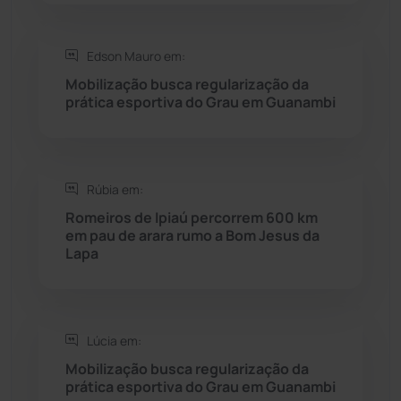
Saúde
(2427)
Edson Mauro em:
Seabra
(50)
Mobilização busca regularização da
prática esportiva do Grau em Guanambi
Sebastião Laranjeiras
(96)
Sítio do Mato
(42)
Rúbia em:
Romeiros de Ipiaú percorrem 600 km
Sudoeste Baiano
(1530)
em pau de arara rumo a Bom Jesus da
Lapa
Tanhaçu
(426)
Tanque Novo
(126)
Lúcia em:
Mobilização busca regularização da
Tecnologia
(12)
prática esportiva do Grau em Guanambi