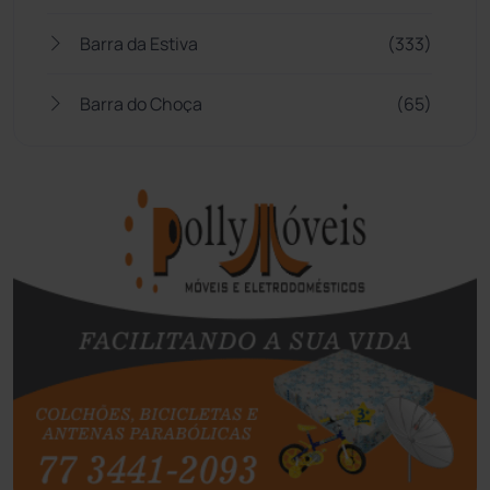
Barra da Estiva
(333)
Barra do Choça
(65)
Belo Campo
(57)
Bom Jesus da Lapa
(507)
Boquira
(152)
Botuporã
(72)
Brasil
(7680)
Brumado
(31958)