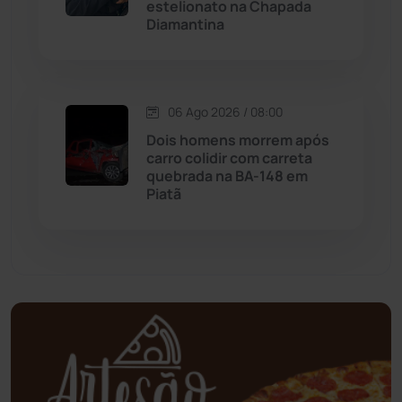
estelionato na Chapada
Diamantina
Mundo
(437)
Oliveira dos Brejinhos
(67)
06 Ago 2026 / 08:00
Dois homens morrem após
Palmas de Monte Alto
(261)
carro colidir com carreta
quebrada na BA-148 em
Paramirim
(342)
Piatã
Pindaí
(103)
Piripá
(90)
Planalto
(59)
Poções
(182)