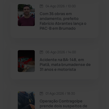
04 Ago 2026 / 10:00
Licínio de Almeida
(118)
Com 36 obras em
andamento, prefeito
Fabrício Abrantes lança o
Livramento de Nossa...
(1338)
PAC-B em Brumado
Macaúbas
(714)
06 Ago 2026 / 14:00
Maetinga
(101)
Acidente na BA-148, em
Piatã, mata brumadense de
Malhada
(82)
31 anos e motorista
Malhada de Pedras
(508)
Matina
(71)
01 Ago 2026 / 18:30
Operação Contragolpe
prende dois suspeitos de
Mortugaba
(31)