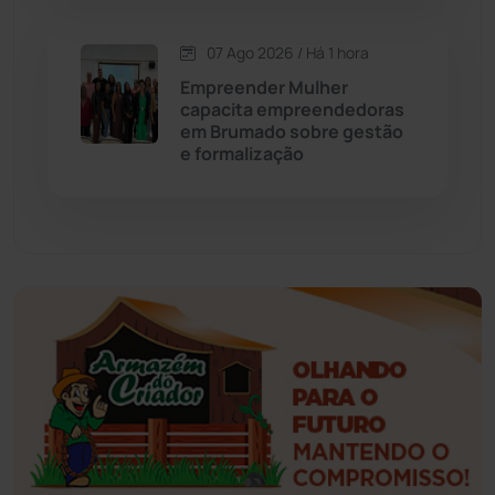
Esportes
(522)
07 Ago 2026 / Há 1 hora
Eventos
(24)
Empreender Mulher
capacita empreendedoras
em Brumado sobre gestão
Feira da Mata
(23)
e formalização
Guajeru
(130)
Guanambi
(3497)
Ibiassucê
(167)
Ibicoara
(221)
Ibipitanga
(116)