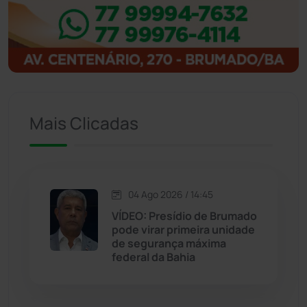
Ibitiara
(32)
Igaporã
(218)
Ituaçu
(256)
Iuiu
(173)
Mais Clicadas
Jacaraci
(97)
Jequié
(314)
04 Ago 2026 / 14:45
VÍDEO: Presídio de Brumado
pode virar primeira unidade
Jussiape
(97)
de segurança máxima
federal da Bahia
Justiça
(1469)
Lagoa Real
(182)