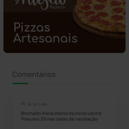
Polícia Civil
(58)
Polícia Militar
(27)
Política
(03)
Presidente Jânio Qu...
(125)
Comentários
Riacho de Santana
(309)
Rio de Contas
(410)
M. M. L em:
Rio do Antônio
(203)
Brumado inicia oferta da nova vacina
Pneumo 20 nas salas de vacinação
Rio do Pires
(98)