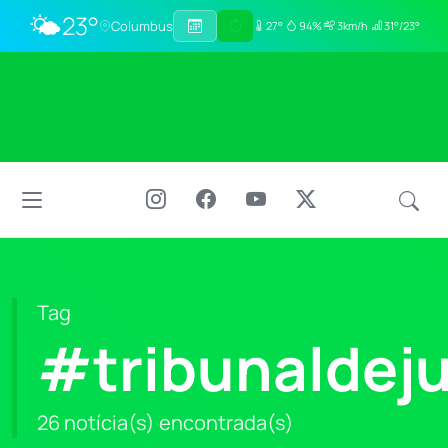
🌤️
23°
Columbus
27°
94%
3km/h
31°/23°
Tag
#tribunaldej
26 notícia(s) encontrada(s)