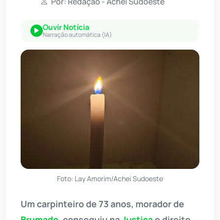
Por: Redação - Achei Sudoeste
Ouvir Notícia
Narração automática (IA)
Foto: Lay Amorim/Achei Sudoeste
Um carpinteiro de 73 anos, morador de
Brumado
, conseguiu na
Justiça
o direito