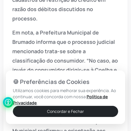
razão dos débitos discutidos no
processo.
Em nota, a Prefeitura Municipal de
Brumado informa que o processo judicial
mencionado trata-se sobre a
classificação do consumidor. “No caso, ao
invés do consumidor dirigir-se à Coelba e
alterar/atualizar sua classificação de
🍪 Preferências de Cookies
Industrial para Residencial, optou em
Utilizamos cookies para melhorar sua experiência. Ao
continuar, você concorda com nossa
Política de
acionar o Judiciário”, disse.
Privacidade
.
Segundo a prefeitura, considerando a
Concordar e Fechar
relevância do tema, a Administração
Municipal reafirmou a orientação aos