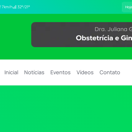
7km/h
32°/21°
Hoj
Inicial
Notícias
Eventos
Vídeos
Contato