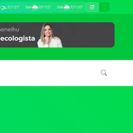
🌫️
🌦
🌦
e
32°/21°
Sex
28°/22°
Sáb
32°/20°