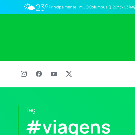
🌤️
23°
Principalmente limpo
Columbus
26°
93%
Tag
#viagens