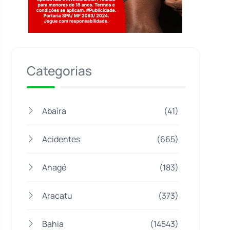
Jogue com responsabilidade. 18+
Categorias
Abaíra
(41)
Acidentes
(665)
Anagé
(183)
Aracatu
(373)
Bahia
(14543)