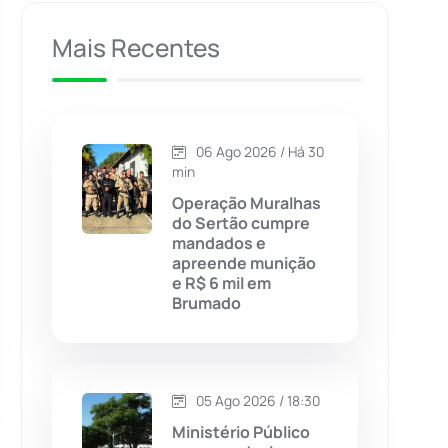
Caculé
(695)
Mais Recentes
Caetanos
(47)
Caetité
(1504)
06 Ago 2026 / Há 30
min
Candiba
(157)
Operação Muralhas
do Sertão cumpre
mandados e
Cândido Sales
(120)
apreende munição
e R$ 6 mil em
Brumado
Caraíbas
(103)
Carinhanha
(299)
05 Ago 2026 / 18:30
Caturama
(65)
Ministério Público