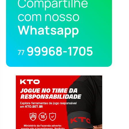
Compartilhe
com nosso
Whatsapp
99968-1705
77