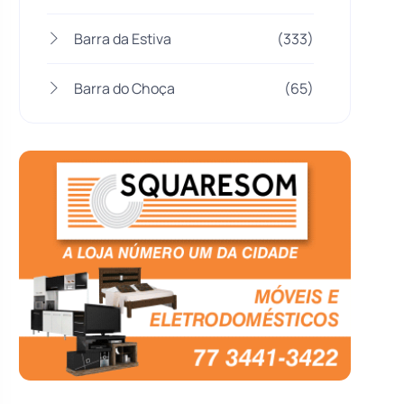
Barra da Estiva
(333)
Barra do Choça
(65)
Belo Campo
(57)
Bom Jesus da Lapa
(505)
Boquira
(152)
Botuporã
(72)
Brasil
(7679)
Brumado
(31951)