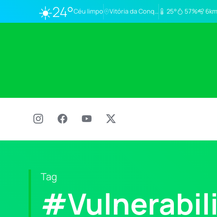
☀️
24°
Céu limpo
Vitória da Conq…
25°
57%
6km
Tag
#Vulnerabil