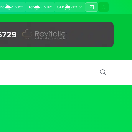
🌦
🌧
🌦
hã
27°/15°
Ter
21°/16°
Qua
21°/15°