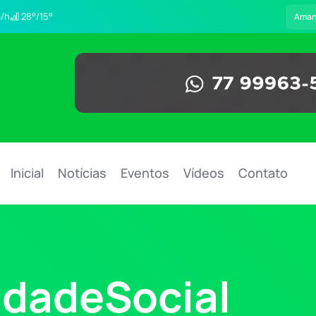
/h
28°/15°
Aman
Inicial
Notícias
Eventos
Vídeos
Contato
idadeSocial