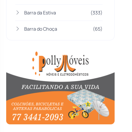
Barra da Estiva
(333)
Barra do Choça
(65)
Belo Campo
(57)
Bom Jesus da Lapa
(510)
Boquira
(152)
Botuporã
(73)
Brasil
(7680)
Brumado
(31964)