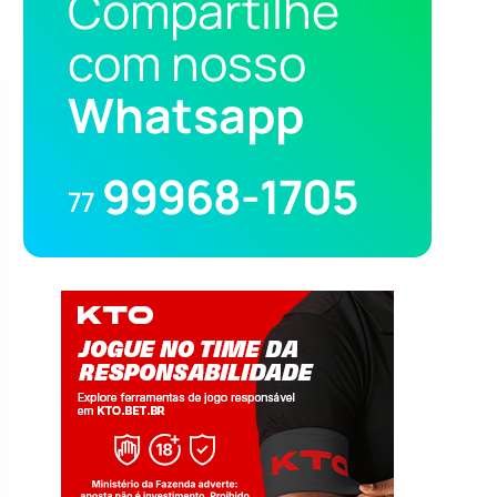
Compartilhe
com nosso
Whatsapp
99968-1705
77