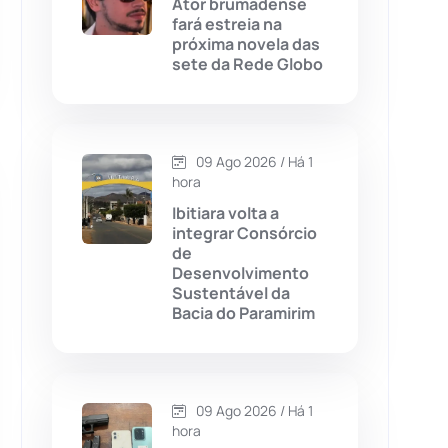
Ator brumadense
fará estreia na
Chapada Diamantina
(430)
próxima novela das
sete da Rede Globo
Condeúba
(133)
Contendas do Sincorá
(79)
09 Ago 2026 / Há 1
hora
Cordeiros
(49)
Ibitiara volta a
integrar Consórcio
Dom Basílio
(391)
de
Desenvolvimento
Sustentável da
Economia
(1236)
Bacia do Paramirim
Educação
(232)
Érico Cardoso
(82)
09 Ago 2026 / Há 1
hora