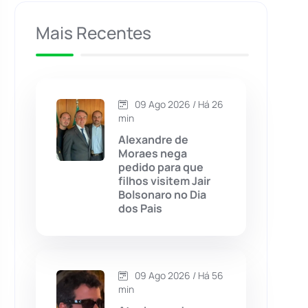
Caculé
(697)
Mais Recentes
Caetanos
(47)
Caetité
(1504)
09 Ago 2026 / Há 26
min
Candiba
(157)
Alexandre de
Moraes nega
pedido para que
Cândido Sales
(121)
filhos visitem Jair
Bolsonaro no Dia
dos Pais
Caraíbas
(103)
Carinhanha
(300)
09 Ago 2026 / Há 56
Caturama
(65)
min