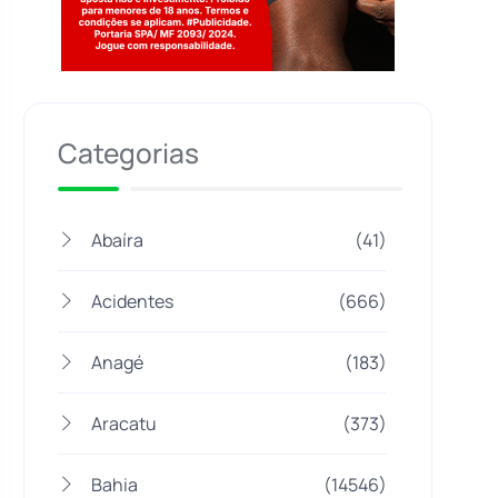
Jogue com responsabilidade. 18+
Categorias
Abaíra
(41)
Acidentes
(666)
Anagé
(183)
Aracatu
(373)
Bahia
(14546)