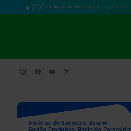
☀️
20°
Céu limpo
Vitória da Conq…
22°
82%
9km