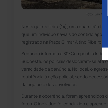
Foto: Lay Amo
Nesta quinta-feira (14), uma guarnição foi
que um indivíduo havia sido contido após ag
registrado na Praça Gilmar Altino Ribeiro, 
Segundo informou a 80ª Companhia Inde
Sudoeste, os policiais deslocaram-se até
veracidade da denúncia. No local, o agre
resistência à ação policial, sendo necessá
da equipe e dos envolvidos.
Durante a ocorrência, foram apreendidos d
fatos. O indivíduo foi conduzido e apresent