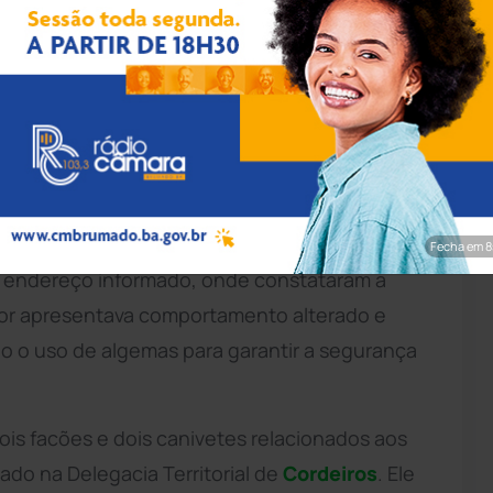
rim/Achei Sudoeste
 acionada pela Guarda Municipal, que informou
redir um familiar com golpe de faca. O caso foi
no centro da cidade de
Cordeiros
.
pendente de
Polícia Militar
(CIPM) ao site Achei
Fecha em 7
 o endereço informado, onde constataram a
ssor apresentava comportamento alterado e
rio o uso de algemas para garantir a segurança
ois facões e dois canivetes relacionados aos
ado na Delegacia Territorial de
Cordeiros
. Ele