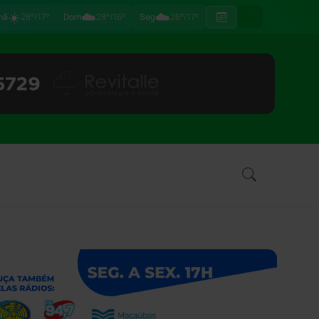
☀️
☁️
☁️
hã
28°/17°
Dom
28°/16°
Seg
26°/17°