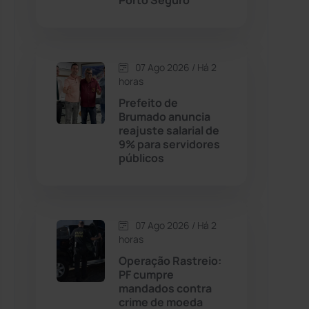
Porto Seguro
Contendas do Sincorá
(79)
07 Ago 2026 / Há 2
Cordeiros
(49)
horas
Prefeito de
Dom Basílio
(391)
Brumado anuncia
reajuste salarial de
9% para servidores
Economia
(1235)
públicos
Educação
(232)
Érico Cardoso
(82)
07 Ago 2026 / Há 2
horas
Operação Rastreio:
Esportes
(522)
PF cumpre
mandados contra
Eventos
(24)
crime de moeda