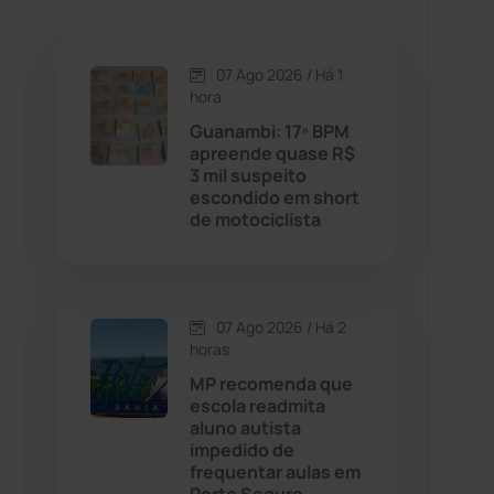
Caetanos
(47)
Caetité
(1504)
07 Ago 2026 / Há 1
hora
Candiba
(157)
Guanambi: 17º BPM
apreende quase R$
3 mil suspeito
Cândido Sales
(121)
escondido em short
de motociclista
Caraíbas
(103)
Carinhanha
(300)
07 Ago 2026 / Há 2
horas
Caturama
(65)
MP recomenda que
escola readmita
aluno autista
Chapada Diamantina
(430)
impedido de
frequentar aulas em
Condeúba
(133)