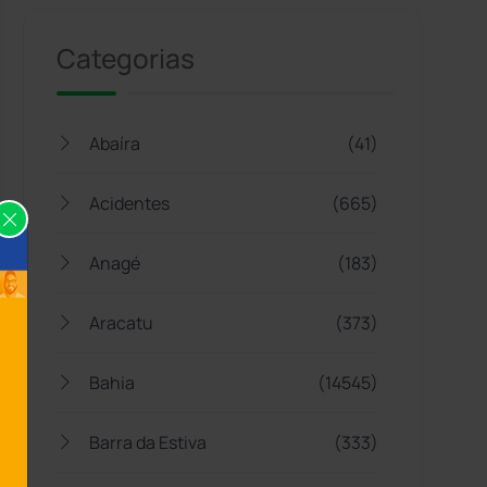
Categorias
Abaíra
(41)
Acidentes
(665)
Anagé
(183)
Aracatu
(373)
Bahia
(14545)
Barra da Estiva
(333)