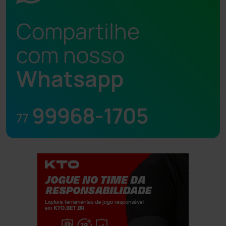
Compartilhe
com nosso
Whatsapp
99968-1705
77