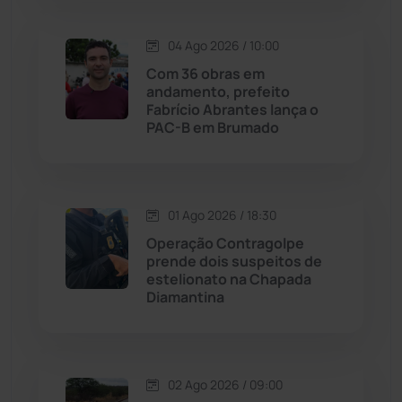
Lagoa Real
(182)
04 Ago 2026 / 10:00
Com 36 obras em
Licínio de Almeida
(118)
andamento, prefeito
Fabrício Abrantes lança o
PAC-B em Brumado
Livramento de Nossa...
(1338)
Macaúbas
(713)
01 Ago 2026 / 18:30
Maetinga
(101)
Operação Contragolpe
prende dois suspeitos de
estelionato na Chapada
Malhada
(82)
Diamantina
Malhada de Pedras
(507)
Matina
(71)
02 Ago 2026 / 09:00