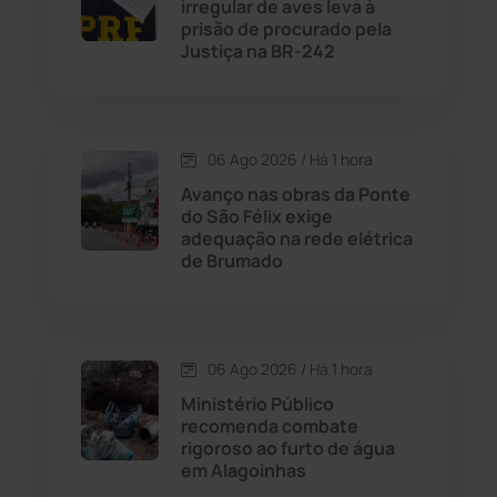
irregular de aves leva à
Caturama
(65)
prisão de procurado pela
Justiça na BR-242
Chapada Diamantina
(430)
Condeúba
(133)
06 Ago 2026 / Há 1 hora
Avanço nas obras da Ponte
Contendas do Sincorá
(79)
do São Félix exige
adequação na rede elétrica
Cordeiros
(49)
de Brumado
Dom Basílio
(391)
06 Ago 2026 / Há 1 hora
Economia
(1235)
Ministério Público
recomenda combate
Educação
(232)
rigoroso ao furto de água
em Alagoinhas