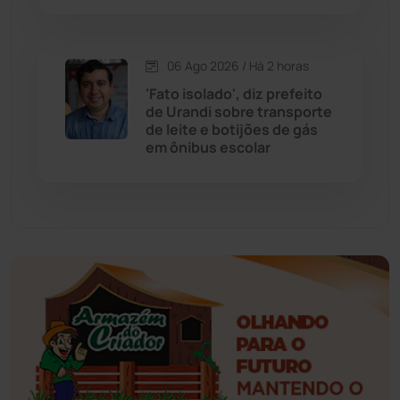
Érico Cardoso
(82)
Esportes
(522)
06 Ago 2026 / Há 2 horas
'Fato isolado', diz prefeito
Eventos
(24)
de Urandi sobre transporte
de leite e botijões de gás
em ônibus escolar
Feira da Mata
(23)
Guajeru
(130)
Guanambi
(3492)
Ibiassucê
(167)
Ibicoara
(220)
Ibipitanga
(116)