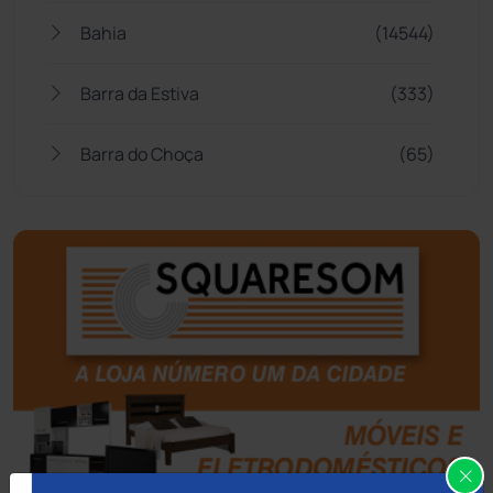
Bahia
(14544)
Barra da Estiva
(333)
Barra do Choça
(65)
Belo Campo
(57)
Bom Jesus da Lapa
(505)
Boquira
(152)
Botuporã
(72)
Brasil
(7679)