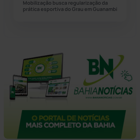
Mobilização busca regularização da
Tecnologia
(12)
prática esportiva do Grau em Guanambi
Urandi
(156)
Vitória da Conquista
(2513)