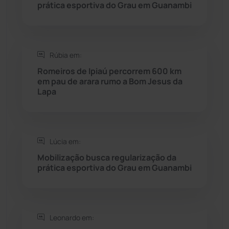
prática esportiva do Grau em Guanambi
Rio do Pires
(97)
Saúde
(2427)
Rúbia em:
Seabra
(50)
Romeiros de Ipiaú percorrem 600 km
em pau de arara rumo a Bom Jesus da
Lapa
Sebastião Laranjeiras
(96)
Sítio do Mato
(42)
Lúcia em:
Sudoeste Baiano
(1530)
Mobilização busca regularização da
prática esportiva do Grau em Guanambi
Tanhaçu
(425)
Tanque Novo
(126)
Leonardo em: