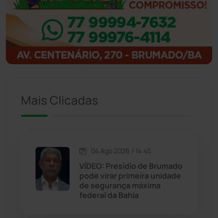
Ibitiara
(32)
Igaporã
(218)
Ituaçu
(256)
Mais Clicadas
Iuiu
(173)
Jacaraci
(97)
04 Ago 2026 / 14:45
Jequié
(311)
VÍDEO: Presídio de Brumado
pode virar primeira unidade
de segurança máxima
Jussiape
(97)
federal da Bahia
Justiça
(1466)