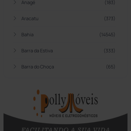
Anagé
(183)
Aracatu
(373)
Bahia
(14545)
Barra da Estiva
(333)
Barra do Choça
(65)
Belo Campo
(57)
Bom Jesus da Lapa
(507)
Boquira
(152)
Botuporã
(72)