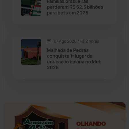
Famílias brasileiras
perderam R$ 62,5 bilhões
Educação
(232)
para bets em 2025
Érico Cardoso
(82)
07 Ago 2026 / Há 2 horas
Esportes
(522)
Malhada de Pedras
conquista 1º lugar da
Eventos
(24)
educação baiana no Ideb
2025
Feira da Mata
(23)
Guajeru
(130)
Guanambi
(3496)
Ibiassucê
(167)