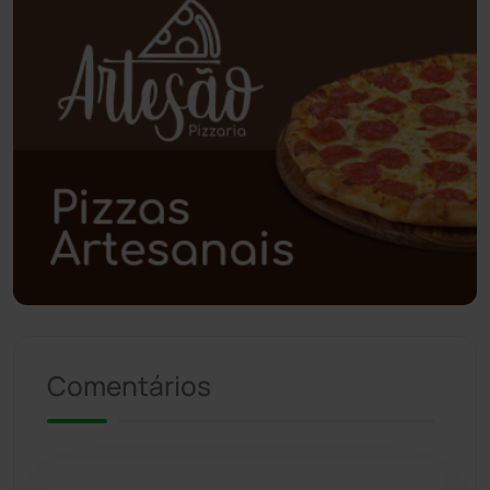
Piripá
(90)
Planalto
(59)
Poções
(182)
Polícia Civil
(58)
Polícia Militar
(27)
Política
(03)
Presidente Jânio Qu...
(125)
Comentários
Riacho de Santana
(309)
Rio de Contas
(410)