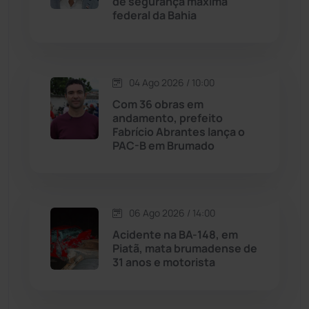
de segurança máxima
federal da Bahia
Jussiape
(97)
Justiça
(1467)
04 Ago 2026 / 10:00
Lagoa Real
(182)
Com 36 obras em
andamento, prefeito
Licínio de Almeida
(118)
Fabrício Abrantes lança o
PAC-B em Brumado
Livramento de Nossa...
(1338)
Macaúbas
(714)
06 Ago 2026 / 14:00
Acidente na BA-148, em
Maetinga
(101)
Piatã, mata brumadense de
31 anos e motorista
Malhada
(82)