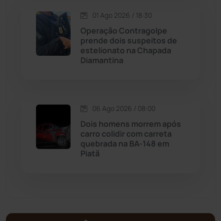
Malhada de Pedras
(508)
01 Ago 2026 / 18:30
Operação Contragolpe
Matina
(71)
prende dois suspeitos de
estelionato na Chapada
Diamantina
Mortugaba
(31)
Mundo
(437)
06 Ago 2026 / 08:00
Oliveira dos Brejinhos
(67)
Dois homens morrem após
carro colidir com carreta
Palmas de Monte Alto
(260)
quebrada na BA-148 em
Piatã
Paramirim
(342)
Pindaí
(103)