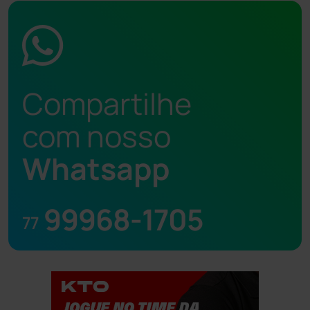
Compartilhe
com nosso
Whatsapp
99968-1705
77