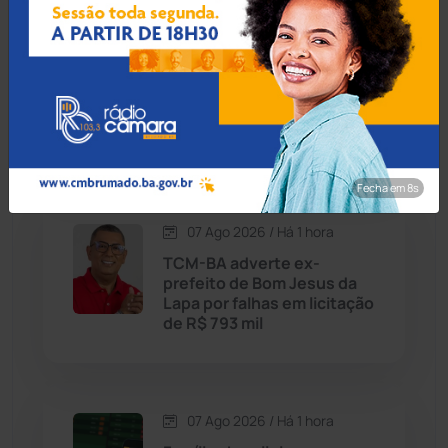
Carinhanha
(300)
07 Ago 2026 / Há 50 min
Mãe e avó tiram a vida de 4
Caturama
(65)
crianças em plano para
'salvá-las' de abuso
Chapada Diamantina
(430)
Fecha em 7s
Condeúba
(133)
07 Ago 2026 / Há 1 hora
TCM-BA adverte ex-
Contendas do Sincorá
(79)
prefeito de Bom Jesus da
Lapa por falhas em licitação
Cordeiros
(49)
de R$ 793 mil
Dom Basílio
(391)
07 Ago 2026 / Há 1 hora
Economia
(1235)