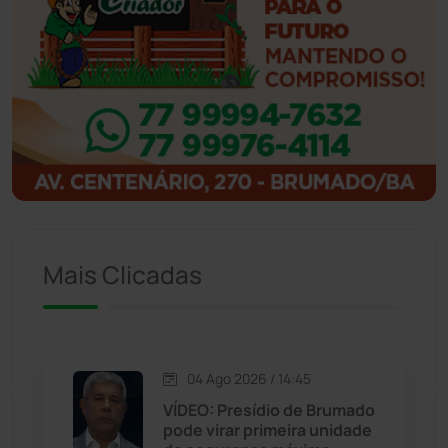
Ibicoara
(221)
Ibipitanga
(116)
Ibitiara
(32)
Igaporã
(218)
Ituaçu
(256)
Mais Clicadas
Iuiu
(173)
Jacaraci
(97)
04 Ago 2026 / 14:45
VÍDEO: Presídio de Brumado
Jequié
(314)
pode virar primeira unidade