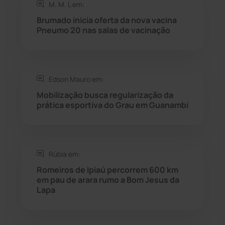
M. M. L em:
Brumado inicia oferta da nova vacina
Rio do Antônio
(203)
Pneumo 20 nas salas de vacinação
Rio do Pires
(98)
Edson Mauro em:
Saúde
(2427)
Mobilização busca regularização da
prática esportiva do Grau em Guanambi
Seabra
(50)
Sebastião Laranjeiras
(96)
Rúbia em:
Sítio do Mato
(42)
Romeiros de Ipiaú percorrem 600 km
em pau de arara rumo a Bom Jesus da
Lapa
Sudoeste Baiano
(1530)
Tanhaçu
(426)