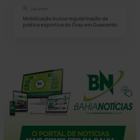
Lúcia em:
Tanque Novo
(126)
Mobilização busca regularização da
prática esportiva do Grau em Guanambi
Tecnologia
(12)
Urandi
(157)
Vitória da Conquista
(2514)