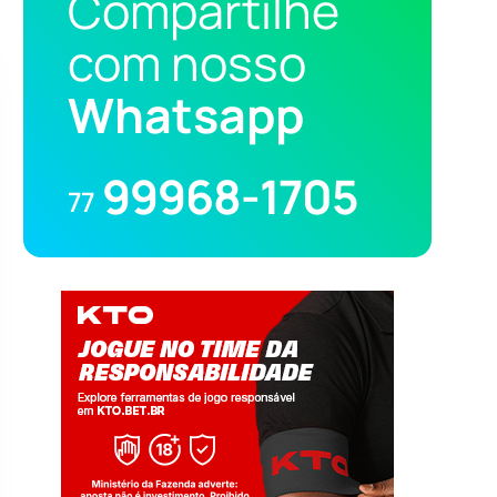
Compartilhe
com nosso
Whatsapp
99968-1705
77