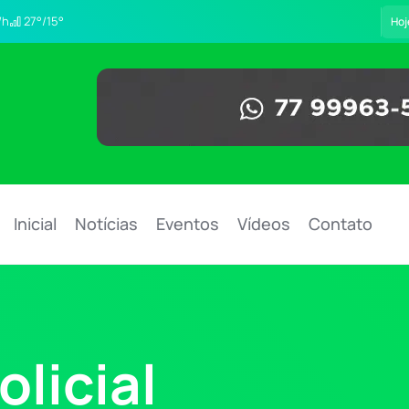
/h
27°/15°
Hoj
Inicial
Notícias
Eventos
Vídeos
Contato
licial