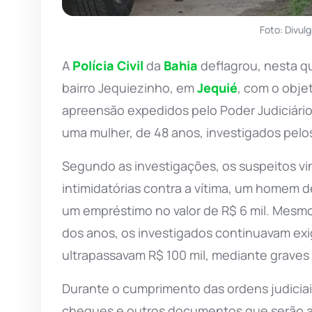
Foto: Divulg
A
Polícia Civil
da
Bahia
deflagrou, nesta qu
bairro Jequiezinho, em
Jequié
, com o obje
apreensão expedidos pelo Poder Judiciári
uma mulher, de 48 anos, investigados pelo
Segundo as investigações, os suspeitos v
intimidatórias contra a vítima, um homem 
um empréstimo no valor de R$ 6 mil. Mesm
dos anos, os investigados continuavam exi
ultrapassavam R$ 100 mil, mediante graves
Durante o cumprimento das ordens judiciai
cheques e outros documentos que serão ana