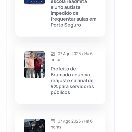
escola readmita
aluno autista
Chapada Diamantina
(430)
impedido de
frequentar aulas em
Condeúba
(133)
Porto Seguro
Contendas do Sincorá
(79)
07 Ago 2026 / Há 6
Cordeiros
(49)
horas
Prefeito de
Dom Basílio
(391)
Brumado anuncia
reajuste salarial de
9% para servidores
Economia
(1235)
públicos
Educação
(232)
Érico Cardoso
(82)
07 Ago 2026 / Há 6
horas