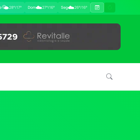
🌤️
☁️
☁️
e
28°/17°
Dom
27°/16°
Seg
26°/16°