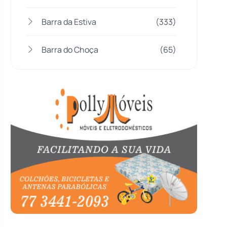
Barra da Estiva
(333)
Barra do Choça
(65)
Belo Campo
(57)
Bom Jesus da Lapa
(507)
Boquira
(152)
Botuporã
(72)
Brasil
(7680)
Brumado
(31958)