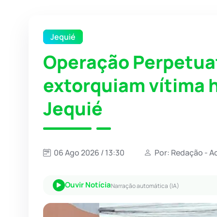
Jequié
Operação Perpetuat
extorquiam vítima 
Jequié
06 Ago 2026 / 13:30
Por: Redação - A
Ouvir Notícia
Narração automática (IA)