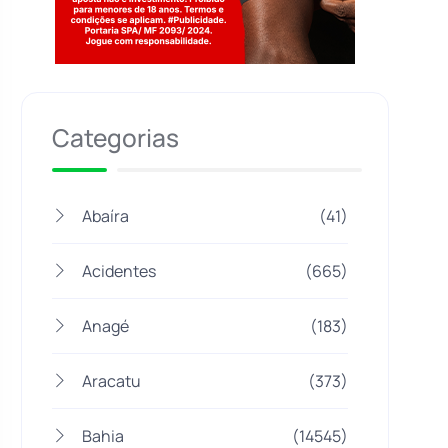
Jogue com responsabilidade. 18+
Categorias
Abaíra
(41)
Acidentes
(665)
Anagé
(183)
Aracatu
(373)
Bahia
(14545)