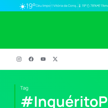
☀️
19°
Céu limpo
Vitória da Conq…
19°
78%
11km
Tag
#InquéritoPo