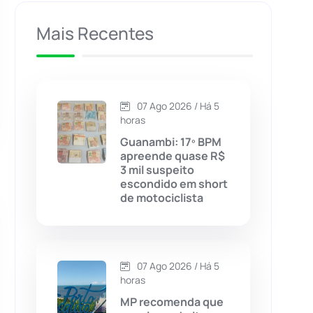
Caculé
(696)
Mais Recentes
Caetanos
(47)
Caetité
(1504)
07 Ago 2026 / Há 5
horas
Candiba
(157)
Guanambi: 17º BPM
apreende quase R$
3 mil suspeito
Cândido Sales
(121)
escondido em short
de motociclista
Caraíbas
(103)
Carinhanha
(300)
07 Ago 2026 / Há 5
horas
Caturama
(65)
MP recomenda que