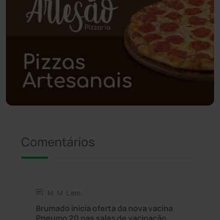
Polícia Civil
(58)
Polícia Militar
(27)
Política
(03)
Presidente Jânio Qu...
(125)
Riacho de Santana
(309)
Comentários
Rio de Contas
(410)
Rio do Antônio
(203)
M. M. L em:
Rio do Pires
(98)
Brumado inicia oferta da nova vacina
Pneumo 20 nas salas de vacinação