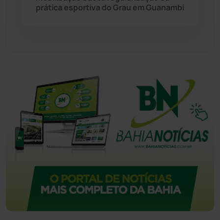
Urandi
(157)
prática esportiva do Grau em Guanambi
Vitória da Conquista
(2514)