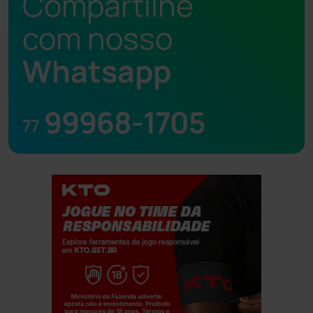
Compartilhe
com nosso
Whatsapp
99968-1705
77