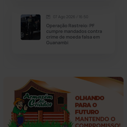
Esportes
(522)
07 Ago 2026 / 16:50
Eventos
(24)
Operação Rastreio: PF
cumpre mandados contra
Feira da Mata
(23)
crime de moeda falsa em
Guanambi
Guajeru
(130)
Guanambi
(3498)
Ibiassucê
(167)
Ibicoara
(221)
Ibipitanga
(116)
Ibitiara
(32)