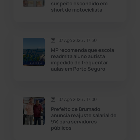
suspeito escondido em
Chapada Diamantina
(430)
short de motociclista
Condeúba
(133)
Contendas do Sincorá
(79)
07 Ago 2026 / 17:30
MP recomenda que escola
Cordeiros
(49)
readmita aluno autista
impedido de frequentar
aulas em Porto Seguro
Dom Basílio
(391)
Economia
(1235)
07 Ago 2026 / 17:00
Educação
(232)
Prefeito de Brumado
anuncia reajuste salarial de
9% para servidores
Érico Cardoso
(82)
públicos