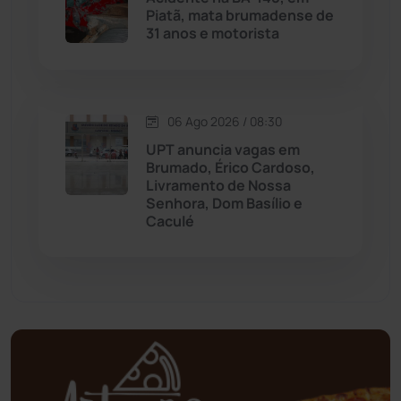
Piatã, mata brumadense de
31 anos e motorista
Mundo
(437)
Oliveira dos Brejinhos
(67)
06 Ago 2026 / 08:30
Palmas de Monte Alto
(261)
UPT anuncia vagas em
Brumado, Érico Cardoso,
Paramirim
(342)
Livramento de Nossa
Senhora, Dom Basílio e
Caculé
Pindaí
(103)
Piripá
(90)
Planalto
(59)
Poções
(182)