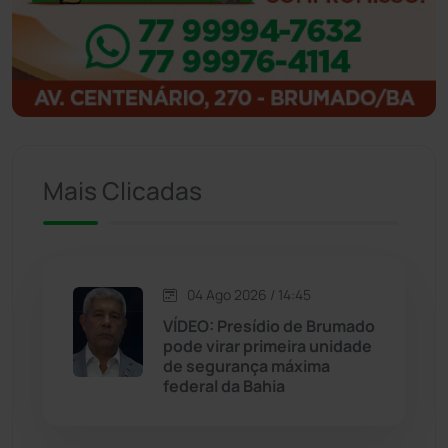
Igaporã
(218)
Ituaçu
(256)
Iuiu
(173)
Mais Clicadas
Jacaraci
(97)
Jequié
(314)
04 Ago 2026 / 14:45
VÍDEO: Presídio de Brumado
Jussiape
(97)
pode virar primeira unidade
de segurança máxima
Justiça
(1470)
federal da Bahia
Lagoa Real
(182)