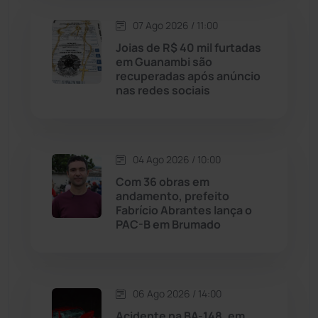
07 Ago 2026 / 11:00
Licínio de Almeida
(118)
Joias de R$ 40 mil furtadas
em Guanambi são
Livramento de Nossa...
(1338)
recuperadas após anúncio
nas redes sociais
Macaúbas
(714)
Maetinga
(101)
04 Ago 2026 / 10:00
Com 36 obras em
Malhada
(82)
andamento, prefeito
Fabrício Abrantes lança o
PAC-B em Brumado
Malhada de Pedras
(508)
Matina
(71)
06 Ago 2026 / 14:00
Mortugaba
(31)
Acidente na BA-148, em