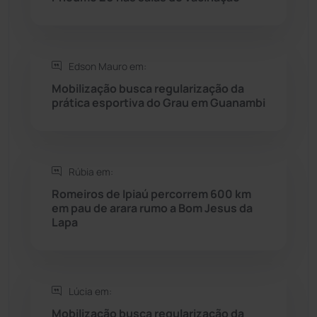
Saúde
(2427)
Seabra
(50)
Edson Mauro em:
Mobilização busca regularização da
Sebastião Laranjeiras
(96)
prática esportiva do Grau em Guanambi
Sítio do Mato
(42)
Sudoeste Baiano
(1530)
Rúbia em:
Romeiros de Ipiaú percorrem 600 km
em pau de arara rumo a Bom Jesus da
Tanhaçu
(426)
Lapa
Tanque Novo
(126)
Tecnologia
(12)
Lúcia em:
Mobilização busca regularização da