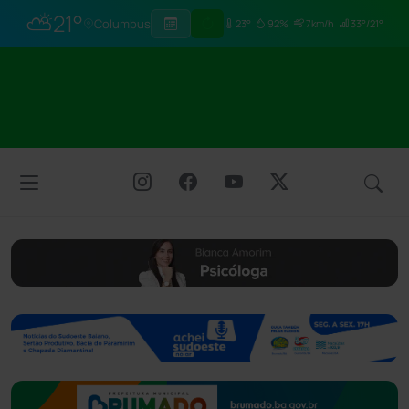
⛅
21°
Columbus
23°
92%
7km/h
33°/21°