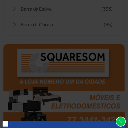
Barra da Estiva
(333)
Barra do Choça
(65)
Belo Campo
(57)
Bom Jesus da Lapa
(507)
Boquira
(152)
Botuporã
(72)
Brasil
(7680)
Brumado
(31958)