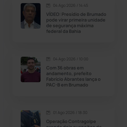
Jequié
(312)
04 Ago 2026 / 14:45
VÍDEO: Presídio de Brumado
pode virar primeira unidade
Jussiape
(97)
de segurança máxima
federal da Bahia
Justiça
(1466)
Lagoa Real
(182)
04 Ago 2026 / 10:00
Licínio de Almeida
(118)
Com 36 obras em
andamento, prefeito
Fabrício Abrantes lança o
Livramento de Nossa...
(1338)
PAC-B em Brumado
Macaúbas
(713)
01 Ago 2026 / 18:30
Maetinga
(101)
Operação Contragolpe