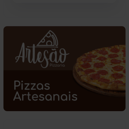
Pindaí
(103)
Piripá
(90)
Planalto
(59)
Poções
(182)
Polícia Civil
(57)
Polícia Militar
(27)
Política
(03)
Presidente Jânio Qu...
(125)
Riacho de Santana
(309)