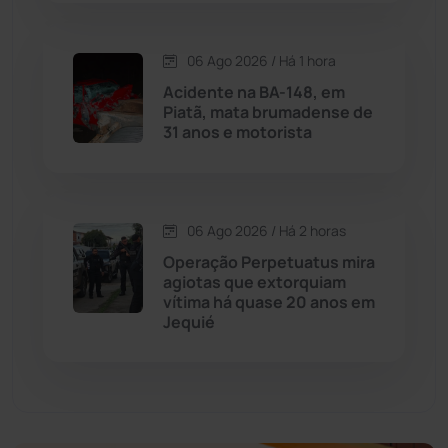
Economia
(1235)
06 Ago 2026 / Há 1 hora
Educação
(232)
Acidente na BA-148, em
Piatã, mata brumadense de
31 anos e motorista
Érico Cardoso
(82)
Esportes
(522)
06 Ago 2026 / Há 2 horas
Eventos
(24)
Operação Perpetuatus mira
agiotas que extorquiam
vítima há quase 20 anos em
Feira da Mata
(23)
Jequié
Guajeru
(130)
Guanambi
(3492)