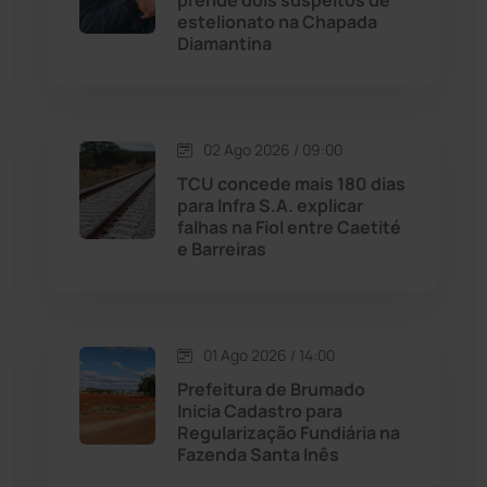
prende dois suspeitos de
Malhada
(82)
estelionato na Chapada
Diamantina
Malhada de Pedras
(507)
Matina
(71)
02 Ago 2026 / 09:00
TCU concede mais 180 dias
Mortugaba
(31)
para Infra S.A. explicar
falhas na Fiol entre Caetité
Mundo
(436)
e Barreiras
Oliveira dos Brejinhos
(67)
01 Ago 2026 / 14:00
Palmas de Monte Alto
(260)
Prefeitura de Brumado
Inicia Cadastro para
Paramirim
(342)
Regularização Fundiária na
Fazenda Santa Inês