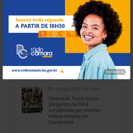
Pedras nesta sexta (7)
Caraíbas
(103)
Carinhanha
(299)
06 Ago 2026 / Há 37 min
Ex-vereador de Brumado,
Caturama
(65)
Amarildo Bomfim lança pré-
candidatura a deputado
estadual
Chapada Diamantina
(430)
Fecha em 8s
Condeúba
(133)
06 Ago 2026 / Há 1 hora
Contendas do Sincorá
(79)
Operação Terra Justa:
Sargento da PM é
Cordeiros
(49)
condenado por chefiar
milícia armada em
Correntina
Dom Basílio
(391)