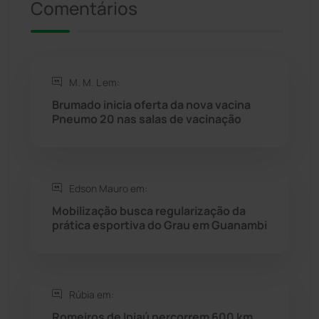
Comentários
Rio de Contas
(410)
Rio do Antônio
(203)
M. M. L em:
Brumado inicia oferta da nova vacina
Rio do Pires
(97)
Pneumo 20 nas salas de vacinação
Saúde
(2427)
Edson Mauro em:
Seabra
(50)
Mobilização busca regularização da
prática esportiva do Grau em Guanambi
Sebastião Laranjeiras
(96)
Sítio do Mato
(42)
Rúbia em:
Sudoeste Baiano
(1530)
Romeiros de Ipiaú percorrem 600 km