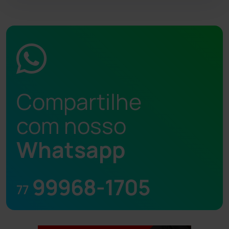
Compartilhe
com nosso
Whatsapp
99968-1705
77