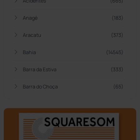
Acidentes
(665)
Anagé
(183)
Aracatu
(373)
Bahia
(14545)
Barra da Estiva
(333)
Barra do Choça
(65)
Belo Campo
(57)
Bom Jesus da Lapa
(505)
Boquira
(152)