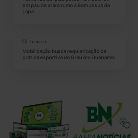
em pau de arara rumo a Bom Jesus da
Lapa
Tanhaçu
(425)
Tanque Novo
(126)
Lúcia em:
Tecnologia
(12)
Mobilização busca regularização da
prática esportiva do Grau em Guanambi
Urandi
(156)
Vitória da Conquista
(2513)