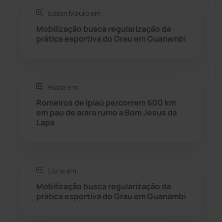
Edson Mauro em:
Saúde
(2427)
Mobilização busca regularização da
prática esportiva do Grau em Guanambi
Seabra
(50)
Sebastião Laranjeiras
(96)
Rúbia em:
Sítio do Mato
(42)
Romeiros de Ipiaú percorrem 600 km
em pau de arara rumo a Bom Jesus da
Lapa
Sudoeste Baiano
(1530)
Tanhaçu
(426)
Lúcia em:
Tanque Novo
(126)
Mobilização busca regularização da
prática esportiva do Grau em Guanambi
Tecnologia
(12)