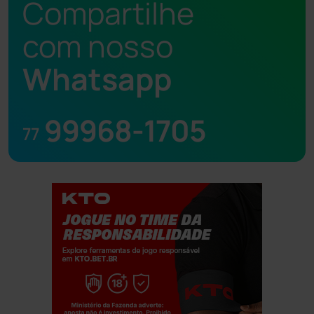
Compartilhe
com nosso
Whatsapp
99968-1705
77