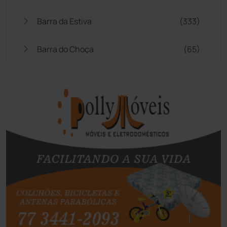
Barra da Estiva
(333)
Barra do Choça
(65)
Belo Campo
(57)
Bom Jesus da Lapa
(505)
Boquira
(152)
Botuporã
(72)
Brasil
(7679)
Brumado
(31955)