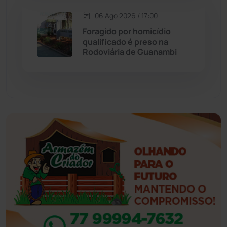
Esportes
(522)
06 Ago 2026 / 17:00
Foragido por homicídio
Eventos
(24)
qualificado é preso na
Rodoviária de Guanambi
Feira da Mata
(23)
Guajeru
(130)
Guanambi
(3494)
Ibiassucê
(167)
Ibicoara
(220)
Ibipitanga
(116)