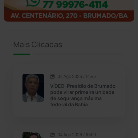
Ibitiara
(32)
Igaporã
(218)
Ituaçu
(256)
Mais Clicadas
Iuiu
(173)
Jacaraci
(97)
04 Ago 2026 / 14:45
VÍDEO: Presídio de Brumado
Jequié
(313)
pode virar primeira unidade
de segurança máxima
federal da Bahia
Jussiape
(97)
Justiça
(1466)
04 Ago 2026 / 10:00