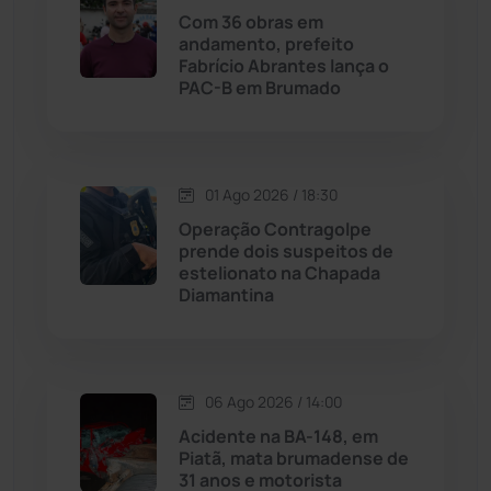
Lagoa Real
(182)
Com 36 obras em
andamento, prefeito
Licínio de Almeida
(118)
Fabrício Abrantes lança o
PAC-B em Brumado
Livramento de Nossa...
(1338)
Macaúbas
(713)
01 Ago 2026 / 18:30
Operação Contragolpe
Maetinga
(101)
prende dois suspeitos de
estelionato na Chapada
Diamantina
Malhada
(82)
Malhada de Pedras
(507)
06 Ago 2026 / 14:00
Matina
(71)
Acidente na BA-148, em
Piatã, mata brumadense de
31 anos e motorista
Mortugaba
(31)