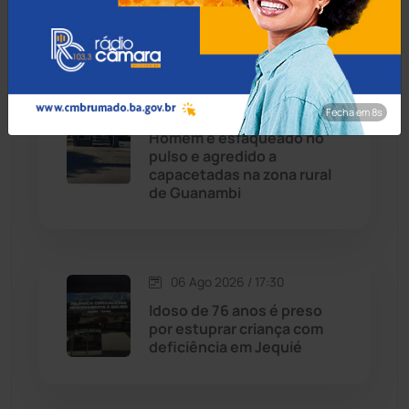
preso ao tentar fugir de
ônibus em Cândido Sales
Chapada Diamantina
(430)
Condeúba
(133)
06 Ago 2026 / 18:00
Fecha em 7s
Contendas do Sincorá
(79)
Homem é esfaqueado no
pulso e agredido a
Cordeiros
(49)
capacetadas na zona rural
de Guanambi
Dom Basílio
(391)
Economia
(1235)
06 Ago 2026 / 17:30
Idoso de 76 anos é preso
Educação
(232)
por estuprar criança com
deficiência em Jequié
Érico Cardoso
(82)