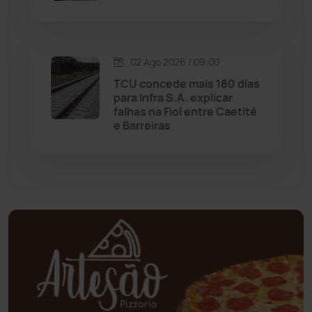
Mundo
(436)
02 Ago 2026 / 09:00
Oliveira dos Brejinhos
(67)
TCU concede mais 180 dias
para Infra S.A. explicar
Palmas de Monte Alto
(260)
falhas na Fiol entre Caetité
e Barreiras
Paramirim
(342)
Pindaí
(103)
Piripá
(90)
Planalto
(59)
Poções
(182)