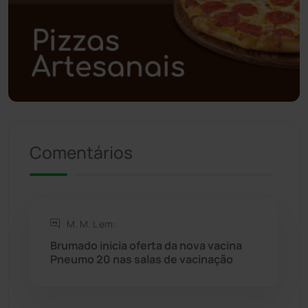
Polícia Civil
(57)
Polícia Militar
(27)
Política
(03)
Presidente Jânio Qu...
(125)
Comentários
Riacho de Santana
(309)
Rio de Contas
(410)
M. M. L em:
Brumado inicia oferta da nova vacina
Rio do Antônio
(203)
Pneumo 20 nas salas de vacinação
Rio do Pires
(98)