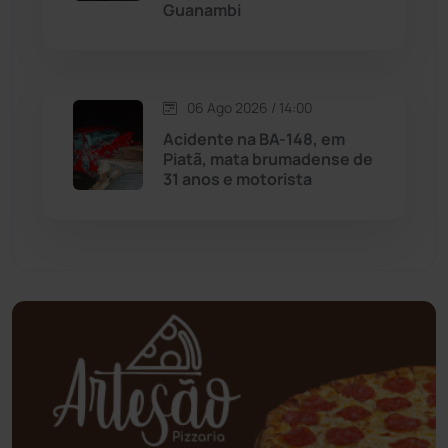
Guanambi
Mundo
(437)
Oliveira dos Brejinhos
(67)
06 Ago 2026 / 14:00
Palmas de Monte Alto
(263)
Acidente na BA-148, em
Piatã, mata brumadense de
Paramirim
(342)
31 anos e motorista
Pindaí
(103)
Piripá
(90)
Planalto
(59)
Poções
(182)