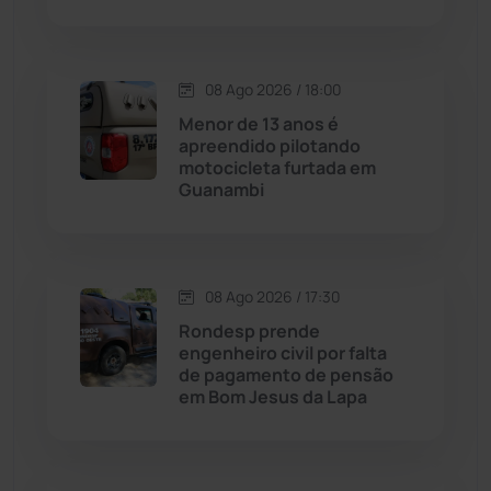
Condeúba
(133)
08 Ago 2026 / 18:00
Contendas do Sincorá
(79)
Menor de 13 anos é
apreendido pilotando
Cordeiros
(49)
motocicleta furtada em
Guanambi
Dom Basílio
(391)
Economia
(1236)
08 Ago 2026 / 17:30
Rondesp prende
Educação
(232)
engenheiro civil por falta
de pagamento de pensão
em Bom Jesus da Lapa
Érico Cardoso
(82)
Esportes
(522)