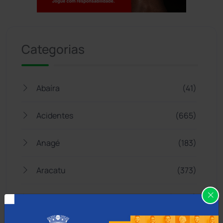
Jogue com responsabilidade. 18+
Categorias
Abaíra
(41)
Acidentes
(665)
Anagé
(183)
Aracatu
(373)
Bahia
(14546)