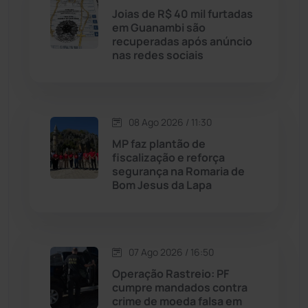
Licínio de Almeida
(118)
Joias de R$ 40 mil furtadas
em Guanambi são
recuperadas após anúncio
Livramento de Nossa...
(1338)
nas redes sociais
Macaúbas
(715)
08 Ago 2026 / 11:30
Maetinga
(101)
MP faz plantão de
fiscalização e reforça
Malhada
(82)
segurança na Romaria de
Bom Jesus da Lapa
Malhada de Pedras
(508)
Matina
(71)
07 Ago 2026 / 16:50
Operação Rastreio: PF
Mortugaba
(31)
cumpre mandados contra
crime de moeda falsa em