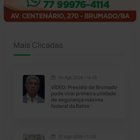
Igaporã
(218)
Ituaçu
(256)
Iuiu
(173)
Mais Clicadas
Jacaraci
(97)
Jequié
(314)
04 Ago 2026 / 14:45
VÍDEO: Presídio de Brumado
pode virar primeira unidade
Jussiape
(98)
de segurança máxima
federal da Bahia
Justiça
(1470)
Lagoa Real
(182)
07 Ago 2026 / 11:00