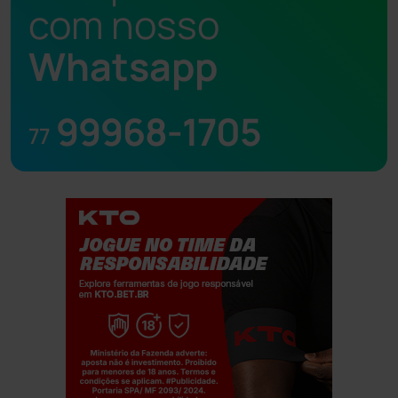
com nosso
Whatsapp
99968-1705
77