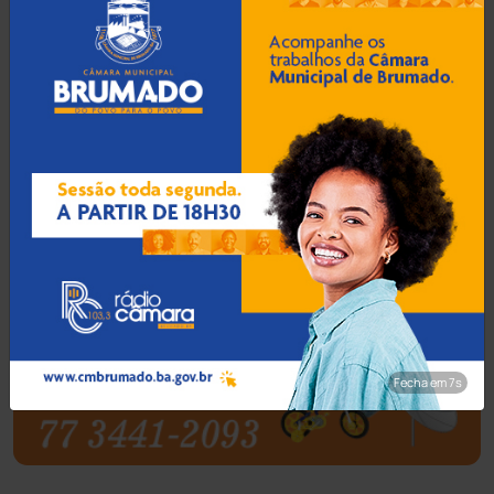
Barra da Estiva
(333)
Barra do Choça
(65)
Belo Campo
(57)
Bom Jesus da Lapa
(510)
Boquira
(152)
Botuporã
(73)
Brasil
(7680)
Fecha em 6s
Brumado
(31962)
Caculé
(697)