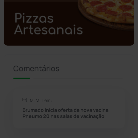
Polícia Civil
(59)
Polícia Militar
(27)
Política
(03)
Presidente Jânio Qu...
(125)
Comentários
Riacho de Santana
(309)
Rio de Contas
(411)
M. M. L em:
Rio do Antônio
(203)
Brumado inicia oferta da nova vacina
Pneumo 20 nas salas de vacinação
Rio do Pires
(98)
Saúde
(2429)