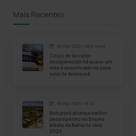
Mais Recentes
Caetanos
(47)
Caetité
(1504)
09 Ago 2026 / Há 5 horas
Candiba
(157)
Corpo de lavrador
desaparecido há quase um
Cândido Sales
(121)
mês é encontrado na zona
rural de Ibiassucê
Caraíbas
(103)
Carinhanha
(300)
08 Ago 2026 / 18:30
Botuporã alcança melhor
Caturama
(65)
desempenho no Ensino
Médio da Bahia no Ideb
2025
Chapada Diamantina
(430)