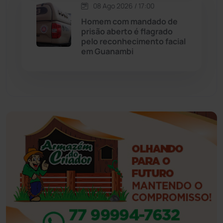
08 Ago 2026 / 17:00
Eventos
(24)
Homem com mandado de
prisão aberto é flagrado
pelo reconhecimento facial
Feira da Mata
(23)
em Guanambi
Guajeru
(130)
Guanambi
(3501)
Ibiassucê
(168)
Ibicoara
(221)
Ibipitanga
(116)
Ibitiara
(32)