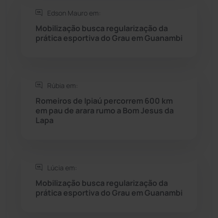
Edson Mauro em:
Seabra
(51)
Mobilização busca regularização da
prática esportiva do Grau em Guanambi
Sebastião Laranjeiras
(96)
Sítio do Mato
(42)
Rúbia em:
Romeiros de Ipiaú percorrem 600 km
Sudoeste Baiano
(1530)
em pau de arara rumo a Bom Jesus da
Lapa
Tanhaçu
(426)
Tanque Novo
(126)
Lúcia em:
Mobilização busca regularização da
Tecnologia
(12)
prática esportiva do Grau em Guanambi
Urandi
(157)