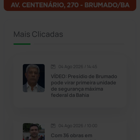
Ituaçu
(256)
Iuiu
(173)
Mais Clicadas
Jacaraci
(97)
Jequié
(311)
04 Ago 2026 / 14:45
VÍDEO: Presídio de Brumado
Jussiape
(97)
pode virar primeira unidade
de segurança máxima
Justiça
(1464)
federal da Bahia
Lagoa Real
(182)
04 Ago 2026 / 10:00
Licínio de Almeida
(118)
Com 36 obras em