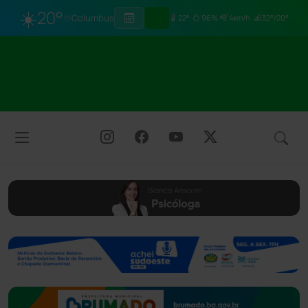
☀️
20°
Columbus
22°
96%
4km/h
32°/20°