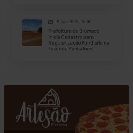
Oliveira dos Brejinhos
(67)
Palmas de Monte Alto
(260)
01 Ago 2026 / 14:00
Prefeitura de Brumado
Paramirim
(342)
Inicia Cadastro para
Regularização Fundiária na
Fazenda Santa Inês
Pindaí
(103)
Piripá
(90)
Planalto
(59)
Poções
(182)
Polícia Civil
(56)