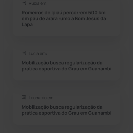
Rúbia em:
Romeiros de Ipiaú percorrem 600 km
Sebastião Laranjeiras
(96)
em pau de arara rumo a Bom Jesus da
Lapa
Sítio do Mato
(42)
Sudoeste Baiano
(1530)
Lúcia em:
Mobilização busca regularização da
Tanhaçu
(425)
prática esportiva do Grau em Guanambi
Tanque Novo
(126)
Tecnologia
(12)
Leonardo em:
Mobilização busca regularização da
prática esportiva do Grau em Guanambi
Urandi
(155)
Vitória da Conquista
(2513)