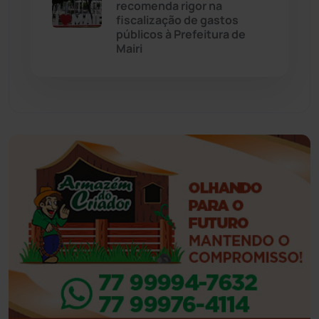
recomenda rigor na
fiscalização de gastos
Feira da Mata
(23)
públicos à Prefeitura de
Mairi
Guajeru
(130)
Guanambi
(3492)
Ibiassucê
(167)
Ibicoara
(220)
Ibipitanga
(116)
Ibitiara
(31)
Igaporã
(217)