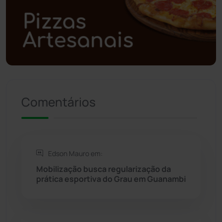
Polícia Militar
(27)
Política
(03)
Presidente Jânio Qu...
(125)
Riacho de Santana
(309)
Comentários
Rio de Contas
(410)
Rio do Antônio
(203)
Edson Mauro em:
Rio do Pires
(97)
Mobilização busca regularização da
prática esportiva do Grau em Guanambi
Saúde
(2427)
Seabra
(49)