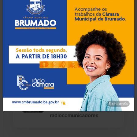
Caetité
(1504)
06 Ago 2026 / Há 5 min
Candiba
(157)
Dois homens morrem após
carro colidir com carreta
Cândido Sales
(120)
quebrada na BA-148 em
Piatã
Caraíbas
(103)
Carinhanha
(299)
06 Ago 2026 / Há 35 min
Suspeito de homicídio é
Caturama
(65)
preso em Manoel Vitorino
Fecha em 8s
com armas e
radiocomunicadores
Chapada Diamantina
(430)
Condeúba
(133)