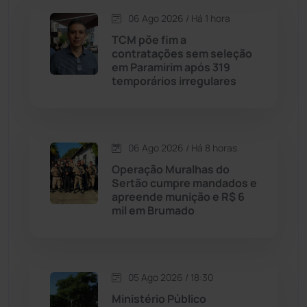
06 Ago 2026 / Há 1 hora
Contendas do Sincorá
(79)
TCM põe fim a
contratações sem seleção
Cordeiros
(49)
em Paramirim após 319
temporários irregulares
Dom Basílio
(391)
Economia
(1235)
06 Ago 2026 / Há 8 horas
Operação Muralhas do
Educação
(231)
Sertão cumpre mandados e
apreende munição e R$ 6
mil em Brumado
Érico Cardoso
(82)
Esportes
(522)
05 Ago 2026 / 18:30
Eventos
(24)
Ministério Público