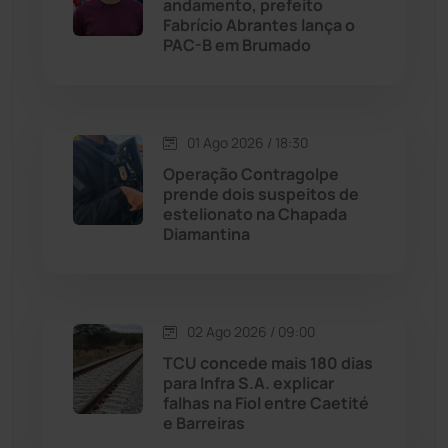
andamento, prefeito
Livramento de Nossa...
(1338)
Fabrício Abrantes lança o
PAC-B em Brumado
Macaúbas
(713)
Maetinga
(101)
01 Ago 2026 / 18:30
Operação Contragolpe
Malhada
(82)
prende dois suspeitos de
estelionato na Chapada
Diamantina
Malhada de Pedras
(507)
Matina
(71)
02 Ago 2026 / 09:00
Mortugaba
(31)
TCU concede mais 180 dias
para Infra S.A. explicar
falhas na Fiol entre Caetité
Mundo
(436)
e Barreiras