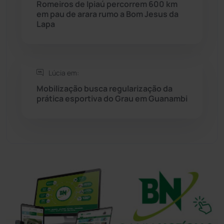
Romeiros de Ipiaú percorrem 600 km
em pau de arara rumo a Bom Jesus da
Lapa
Tanhaçu
(426)
Tanque Novo
(126)
Lúcia em:
Tecnologia
(12)
Mobilização busca regularização da
prática esportiva do Grau em Guanambi
Urandi
(157)
Vitória da Conquista
(2516)