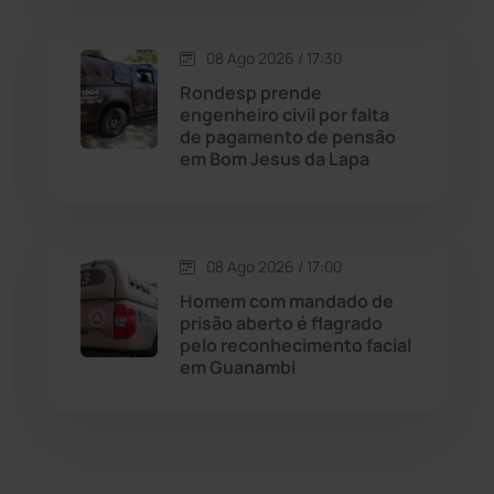
Economia
(1236)
08 Ago 2026 / 17:30
Rondesp prende
Educação
(232)
engenheiro civil por falta
de pagamento de pensão
em Bom Jesus da Lapa
Érico Cardoso
(82)
Esportes
(522)
08 Ago 2026 / 17:00
Eventos
(24)
Homem com mandado de
prisão aberto é flagrado
pelo reconhecimento facial
Feira da Mata
(23)
em Guanambi
Guajeru
(130)
Guanambi
(3501)