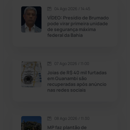
Jequié
(314)
04 Ago 2026 / 14:45
VÍDEO: Presídio de Brumado
pode virar primeira unidade
Jussiape
(98)
de segurança máxima
federal da Bahia
Justiça
(1470)
Lagoa Real
(182)
07 Ago 2026 / 11:00
Licínio de Almeida
(118)
Joias de R$ 40 mil furtadas
em Guanambi são
recuperadas após anúncio
Livramento de Nossa...
(1338)
nas redes sociais
Macaúbas
(715)
08 Ago 2026 / 11:30
Maetinga
(101)
MP faz plantão de