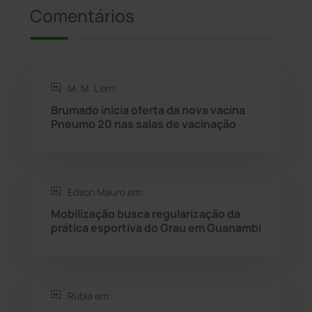
Riacho de Santana
(309)
Comentários
Rio de Contas
(411)
Rio do Antônio
(203)
M. M. L em:
Brumado inicia oferta da nova vacina
Rio do Pires
(98)
Pneumo 20 nas salas de vacinação
Saúde
(2429)
Edson Mauro em:
Seabra
(51)
Mobilização busca regularização da
prática esportiva do Grau em Guanambi
Sebastião Laranjeiras
(96)
Sítio do Mato
(42)
Rúbia em:
Sudoeste Baiano
(1530)