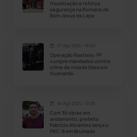
fiscalização e reforça
Malhada
(82)
segurança na Romaria de
Bom Jesus da Lapa
Malhada de Pedras
(508)
Matina
(71)
07 Ago 2026 / 16:50
Operação Rastreio: PF
Mortugaba
(31)
cumpre mandados contra
crime de moeda falsa em
Guanambi
Mundo
(437)
Oliveira dos Brejinhos
(67)
04 Ago 2026 / 10:00
Palmas de Monte Alto
(263)
Com 36 obras em
andamento, prefeito
Paramirim
(342)
Fabrício Abrantes lança o
PAC-B em Brumado