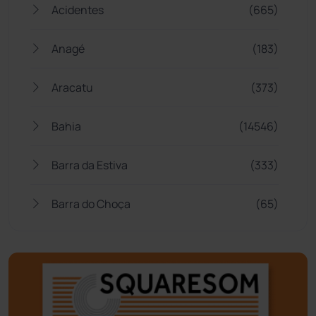
Acidentes
(665)
Anagé
(183)
Aracatu
(373)
Bahia
(14546)
Barra da Estiva
(333)
Barra do Choça
(65)
Belo Campo
(57)
Bom Jesus da Lapa
(510)