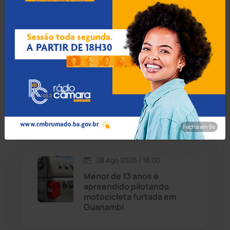
mês é encontrado na zona
rural de Ibiassucê
Caraíbas
(103)
Carinhanha
(300)
08 Ago 2026 / 18:30
Botuporã alcança melhor
Caturama
(65)
desempenho no Ensino
Médio da Bahia no Ideb
2025
Chapada Diamantina
(430)
Fecha em 8s
Condeúba
(133)
08 Ago 2026 / 18:00
Contendas do Sincorá
(79)
Menor de 13 anos é
apreendido pilotando
Cordeiros
(49)
motocicleta furtada em
Guanambi
Dom Basílio
(391)