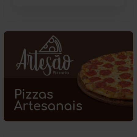
Pindaí
(103)
Piripá
(90)
Planalto
(59)
Poções
(182)
Polícia Civil
(59)
Polícia Militar
(27)
Política
(03)
Presidente Jânio Qu...
(125)