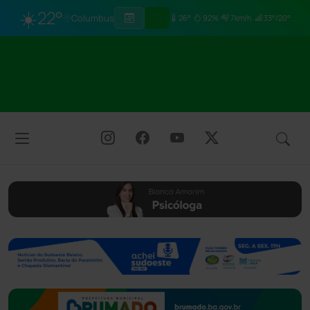
☀️
22°
Columbus
26°
92%
7km/h
33°/20°