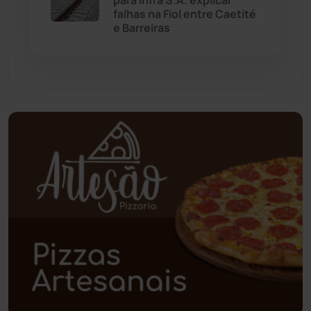
para Infra S.A. explicar
falhas na Fiol entre Caetité
Paramirim
(342)
e Barreiras
Pindaí
(103)
Piripá
(90)
Planalto
(59)
Poções
(182)
Polícia Civil
(57)
Polícia Militar
(27)
Política
(03)