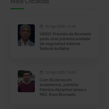
Mais Clicadas
Jacaraci
(97)
Jequié
(314)
04 Ago 2026 / 14:45
VÍDEO: Presídio de Brumado
pode virar primeira unidade
Jussiape
(97)
de segurança máxima
federal da Bahia
Justiça
(1466)
Lagoa Real
(182)
04 Ago 2026 / 10:00
Licínio de Almeida
(118)
Com 36 obras em
andamento, prefeito
Fabrício Abrantes lança o
Livramento de Nossa...
(1338)
PAC-B em Brumado
Macaúbas
(714)