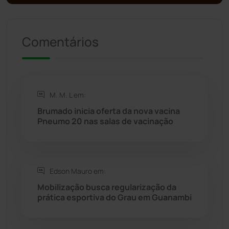
Presidente Jânio Qu...
(125)
Comentários
Riacho de Santana
(309)
Rio de Contas
(410)
M. M. L em:
Rio do Antônio
(203)
Brumado inicia oferta da nova vacina
Pneumo 20 nas salas de vacinação
Rio do Pires
(98)
Saúde
(2427)
Edson Mauro em:
Seabra
(50)
Mobilização busca regularização da
prática esportiva do Grau em Guanambi
Sebastião Laranjeiras
(96)