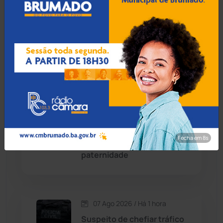
07 Ago 2026 / Há 14 min
Candiba
(157)
Jerônimo Rodrigues
acompanha missa solene
Cândido Sales
(121)
da 335ª Romaria do Bom
Jesus da Lapa
Caraíbas
(103)
Carinhanha
(299)
07 Ago 2026 / Há 44 min
Defensora convoca
Caturama
(65)
população de Guanambi
para mutirão de
Fecha em 7s
reconhecimento de
Chapada Diamantina
(430)
paternidade
Condeúba
(133)
Contendas do Sincorá
(79)
07 Ago 2026 / Há 1 hora
Suspeito de chefiar tráfico