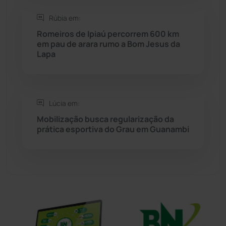
Sítio do Mato
(42)
Rúbia em:
Romeiros de Ipiaú percorrem 600 km
Sudoeste Baiano
(1530)
em pau de arara rumo a Bom Jesus da
Lapa
Tanhaçu
(426)
Tanque Novo
(126)
Lúcia em:
Mobilização busca regularização da
Tecnologia
(12)
prática esportiva do Grau em Guanambi
Urandi
(156)
Vitória da Conquista
(2514)