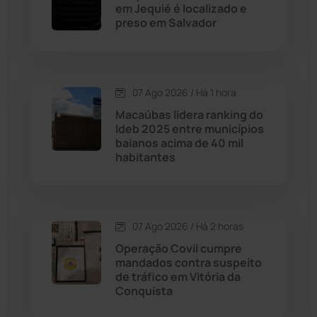
Cordeiros
(49)
em Jequié é localizado e
preso em Salvador
Dom Basílio
(391)
Economia
(1235)
07 Ago 2026 / Há 1 hora
Macaúbas lidera ranking do
Educação
(232)
Ideb 2025 entre municípios
baianos acima de 40 mil
habitantes
Érico Cardoso
(82)
Esportes
(522)
07 Ago 2026 / Há 2 horas
Eventos
(24)
Operação Covil cumpre
mandados contra suspeito
de tráfico em Vitória da
Feira da Mata
(23)
Conquista