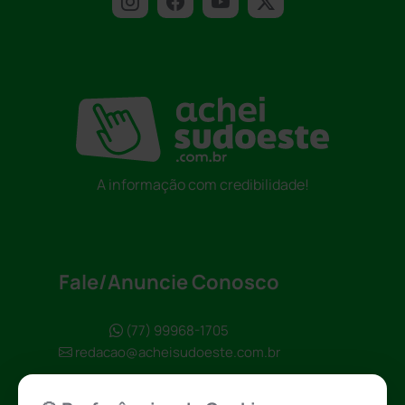
A informação com credibilidade!
Fale/Anuncie Conosco
(77) 99968-1705
redacao@acheisudoeste.com.br