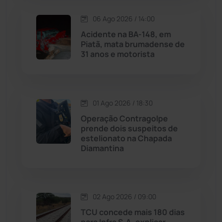
06 Ago 2026 / 14:00
Maetinga
(101)
Acidente na BA-148, em
Piatã, mata brumadense de
Malhada
(82)
31 anos e motorista
Malhada de Pedras
(507)
Matina
(71)
01 Ago 2026 / 18:30
Operação Contragolpe
prende dois suspeitos de
Mortugaba
(31)
estelionato na Chapada
Diamantina
Mundo
(436)
Oliveira dos Brejinhos
(67)
02 Ago 2026 / 09:00
Palmas de Monte Alto
(260)
TCU concede mais 180 dias