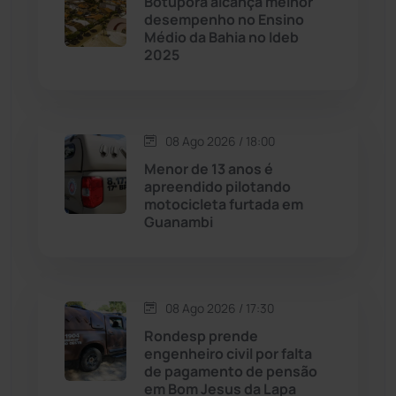
Botuporã alcança melhor
desempenho no Ensino
Cordeiros
(49)
Médio da Bahia no Ideb
2025
Dom Basílio
(391)
Economia
(1236)
08 Ago 2026 / 18:00
Menor de 13 anos é
Educação
(232)
apreendido pilotando
motocicleta furtada em
Guanambi
Érico Cardoso
(82)
Esportes
(522)
08 Ago 2026 / 17:30
Eventos
(24)
Rondesp prende
engenheiro civil por falta
de pagamento de pensão
Feira da Mata
(23)
em Bom Jesus da Lapa