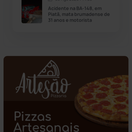
Palmas de Monte Alto
(263)
Acidente na BA-148, em
Piatã, mata brumadense de
Paramirim
(342)
31 anos e motorista
Pindaí
(103)
Piripá
(90)
Planalto
(59)
Poções
(182)
Polícia Civil
(59)
Polícia Militar
(27)