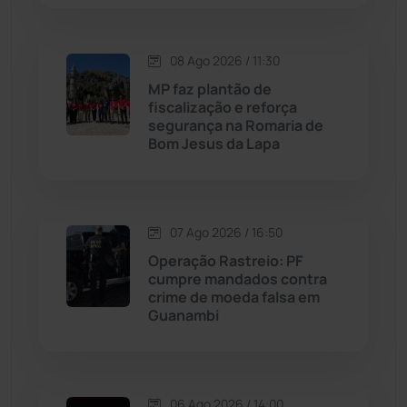
Macaúbas
(715)
08 Ago 2026 / 11:30
Maetinga
(101)
MP faz plantão de
fiscalização e reforça
Malhada
(82)
segurança na Romaria de
Bom Jesus da Lapa
Malhada de Pedras
(508)
Matina
(71)
07 Ago 2026 / 16:50
Operação Rastreio: PF
Mortugaba
(31)
cumpre mandados contra
crime de moeda falsa em
Guanambi
Mundo
(437)
Oliveira dos Brejinhos
(67)
06 Ago 2026 / 14:00