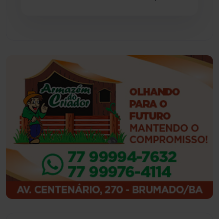
Guajeru
(130)
Guanambi
(3501)
Ibiassucê
(168)
Ibicoara
(221)
Ibipitanga
(116)
Ibitiara
(32)
Igaporã
(218)
Ituaçu
(256)