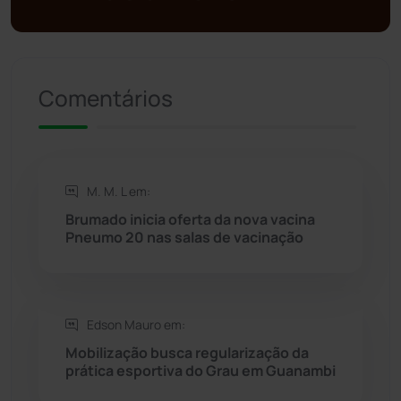
Política
(03)
Presidente Jânio Qu...
(125)
Comentários
Riacho de Santana
(309)
Rio de Contas
(411)
M. M. L em:
Rio do Antônio
(203)
Brumado inicia oferta da nova vacina
Pneumo 20 nas salas de vacinação
Rio do Pires
(98)
Saúde
(2429)
Edson Mauro em:
Seabra
(51)
Mobilização busca regularização da
prática esportiva do Grau em Guanambi
Sebastião Laranjeiras
(96)