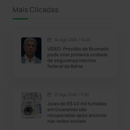
Iuiu
(173)
Mais Clicadas
Jacaraci
(97)
Jequié
(314)
04 Ago 2026 / 14:45
VÍDEO: Presídio de Brumado
pode virar primeira unidade
Jussiape
(98)
de segurança máxima
federal da Bahia
Justiça
(1470)
Lagoa Real
(182)
07 Ago 2026 / 11:00
Licínio de Almeida
(118)
Joias de R$ 40 mil furtadas
em Guanambi são
recuperadas após anúncio
Livramento de Nossa...
(1338)
nas redes sociais