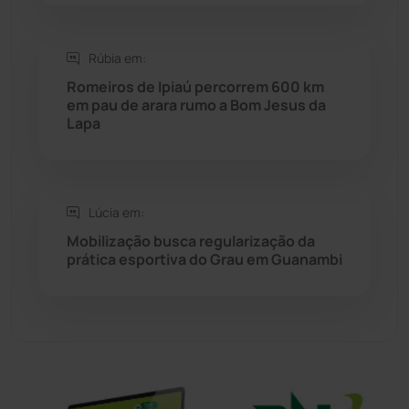
Sítio do Mato
(42)
Rúbia em:
Romeiros de Ipiaú percorrem 600 km
Sudoeste Baiano
(1530)
em pau de arara rumo a Bom Jesus da
Lapa
Tanhaçu
(426)
Tanque Novo
(126)
Lúcia em:
Mobilização busca regularização da
Tecnologia
(12)
prática esportiva do Grau em Guanambi
Urandi
(157)
Vitória da Conquista
(2516)