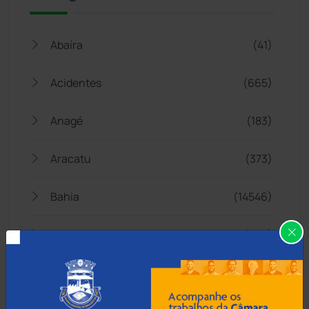
Abaíra
(41)
Acidentes
(665)
Anagé
(183)
Aracatu
(373)
Bahia
(14546)
Barra da Estiva
(333)
Barra do Choça
(65)