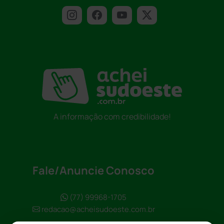
A informação com credibilidade!
Fale/Anuncie Conosco
(77) 99968-1705
redacao@acheisudoeste.com.br