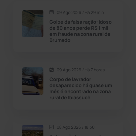
09 Ago 2026 / Há 29 min
Candiba
(157)
Golpe da falsa ração: idoso
de 80 anos perde R$ 1 mil
Cândido Sales
(121)
em fraude na zona rural de
Brumado
Caraíbas
(103)
Carinhanha
(300)
09 Ago 2026 / Há 7 horas
Corpo de lavrador
Caturama
(65)
desaparecido há quase um
mês é encontrado na zona
rural de Ibiassucê
Chapada Diamantina
(430)
Condeúba
(133)
08 Ago 2026 / 18:30
Contendas do Sincorá
(79)