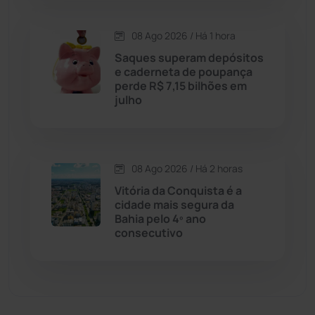
Dom Basílio
(391)
08 Ago 2026 / Há 1 hora
Economia
(1236)
Saques superam depósitos
e caderneta de poupança
Educação
(232)
perde R$ 7,15 bilhões em
julho
Érico Cardoso
(82)
Esportes
(522)
08 Ago 2026 / Há 2 horas
Vitória da Conquista é a
Eventos
(24)
cidade mais segura da
Bahia pelo 4º ano
consecutivo
Feira da Mata
(23)
Guajeru
(130)
Guanambi
(3499)