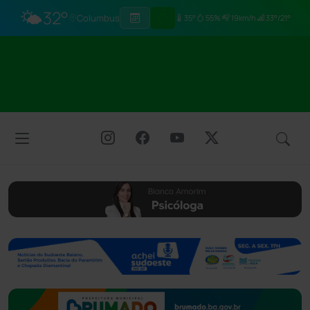
🌤️
32°
Columbus
35°
55%
19km/h
33°/21°