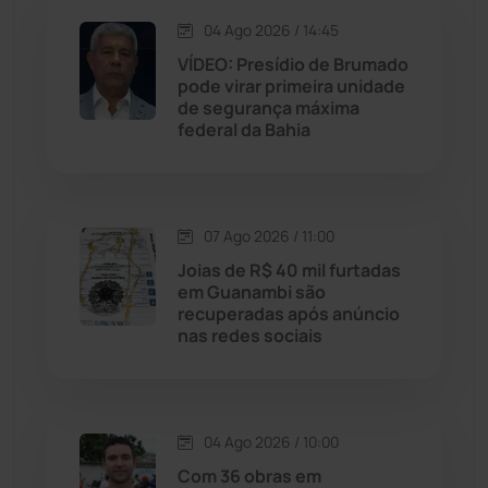
04 Ago 2026 / 14:45
Jequié
(314)
VÍDEO: Presídio de Brumado
pode virar primeira unidade
de segurança máxima
Jussiape
(98)
federal da Bahia
Justiça
(1470)
Lagoa Real
(182)
07 Ago 2026 / 11:00
Joias de R$ 40 mil furtadas
Licínio de Almeida
(118)
em Guanambi são
recuperadas após anúncio
nas redes sociais
Livramento de Nossa...
(1338)
Macaúbas
(715)
04 Ago 2026 / 10:00
Maetinga
(101)
Com 36 obras em