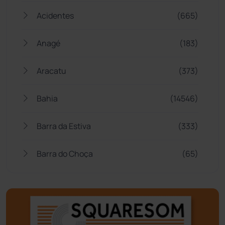
Acidentes
(665)
Anagé
(183)
Aracatu
(373)
Bahia
(14546)
Barra da Estiva
(333)
Barra do Choça
(65)
Belo Campo
(57)
Bom Jesus da Lapa
(509)