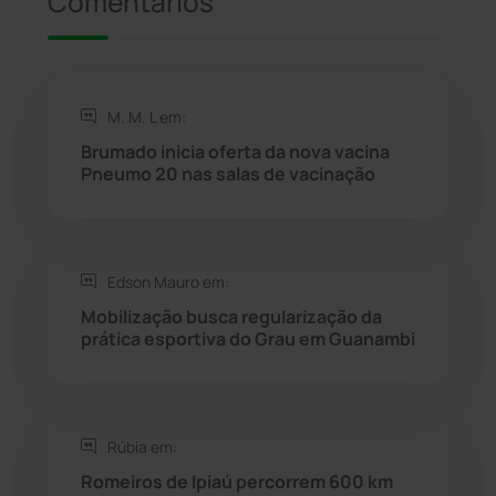
Comentários
Riacho de Santana
(309)
Rio de Contas
(411)
M. M. L em:
Rio do Antônio
(203)
Brumado inicia oferta da nova vacina
Pneumo 20 nas salas de vacinação
Rio do Pires
(98)
Saúde
(2429)
Edson Mauro em:
Mobilização busca regularização da
Seabra
(51)
prática esportiva do Grau em Guanambi
Sebastião Laranjeiras
(96)
Rúbia em:
Sítio do Mato
(42)
Romeiros de Ipiaú percorrem 600 km