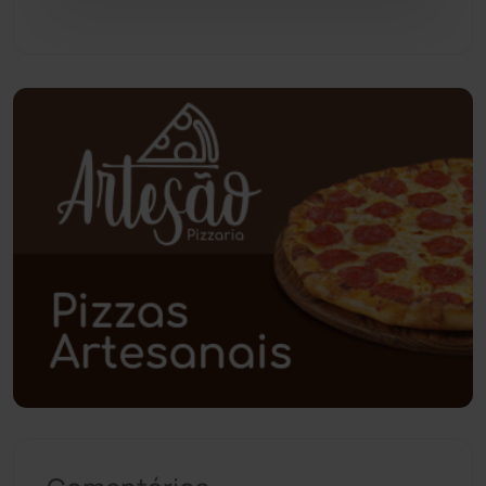
Pindaí
(103)
Piripá
(90)
Planalto
(59)
Poções
(182)
Polícia Civil
(59)
Polícia Militar
(27)
Política
(03)
Presidente Jânio Qu...
(125)