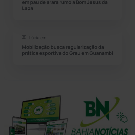
em pau de arara rumo a Bom Jesus da
Sudoeste Baiano
(1530)
Lapa
Tanhaçu
(426)
Tanque Novo
(126)
Lúcia em:
Mobilização busca regularização da
prática esportiva do Grau em Guanambi
Tecnologia
(12)
Urandi
(157)
Vitória da Conquista
(2515)