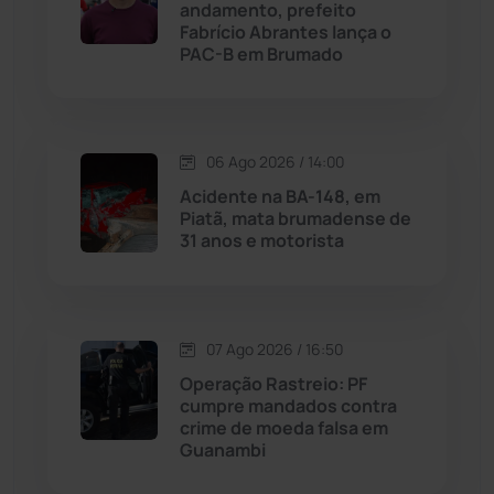
andamento, prefeito
Fabrício Abrantes lança o
Malhada
(82)
PAC-B em Brumado
Malhada de Pedras
(508)
Matina
(71)
06 Ago 2026 / 14:00
Acidente na BA-148, em
Piatã, mata brumadense de
Mortugaba
(31)
31 anos e motorista
Mundo
(437)
Oliveira dos Brejinhos
(67)
07 Ago 2026 / 16:50
Operação Rastreio: PF
Palmas de Monte Alto
(262)
cumpre mandados contra
crime de moeda falsa em
Guanambi
Paramirim
(342)