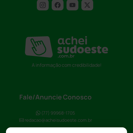
A informação com credibilidade!
Fale/Anuncie Conosco
(77) 99968-1705
redacao@acheisudoeste.com.br