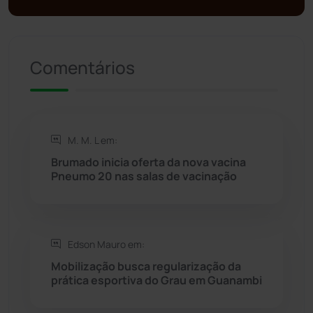
Presidente Jânio Qu...
(125)
Riacho de Santana
(309)
Comentários
Rio de Contas
(411)
Rio do Antônio
(203)
M. M. L em:
Brumado inicia oferta da nova vacina
Rio do Pires
(98)
Pneumo 20 nas salas de vacinação
Saúde
(2429)
Edson Mauro em:
Seabra
(51)
Mobilização busca regularização da
prática esportiva do Grau em Guanambi
Sebastião Laranjeiras
(96)