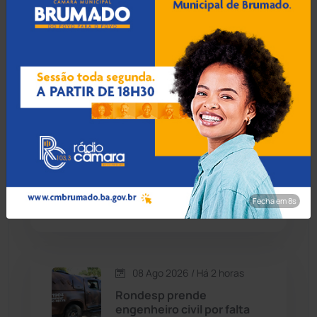
08 Ago 2026 / Há 1 hora
Candiba
(157)
Botuporã alcança melhor
desempenho no Ensino
Cândido Sales
(121)
Médio da Bahia no Ideb
2025
Caraíbas
(103)
Carinhanha
(300)
08 Ago 2026 / Há 1 hora
Menor de 13 anos é
Caturama
(65)
apreendido pilotando
motocicleta furtada em
Fecha em 7s
Guanambi
Chapada Diamantina
(430)
Condeúba
(133)
08 Ago 2026 / Há 2 horas
Contendas do Sincorá
(79)
Rondesp prende
engenheiro civil por falta