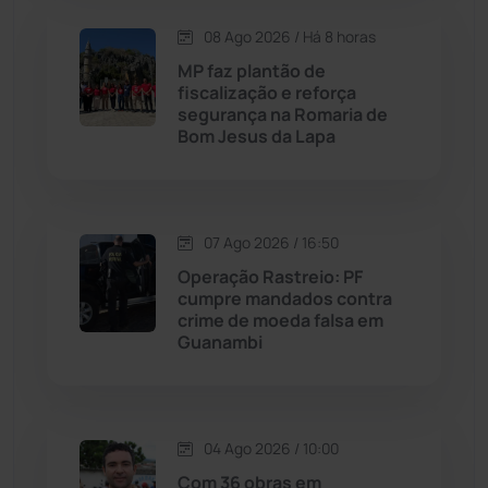
08 Ago 2026 / Há 8 horas
Maetinga
(101)
MP faz plantão de
fiscalização e reforça
Malhada
(82)
segurança na Romaria de
Bom Jesus da Lapa
Malhada de Pedras
(508)
Matina
(71)
07 Ago 2026 / 16:50
Operação Rastreio: PF
Mortugaba
(31)
cumpre mandados contra
crime de moeda falsa em
Guanambi
Mundo
(437)
Oliveira dos Brejinhos
(67)
04 Ago 2026 / 10:00
Palmas de Monte Alto
(263)
Com 36 obras em