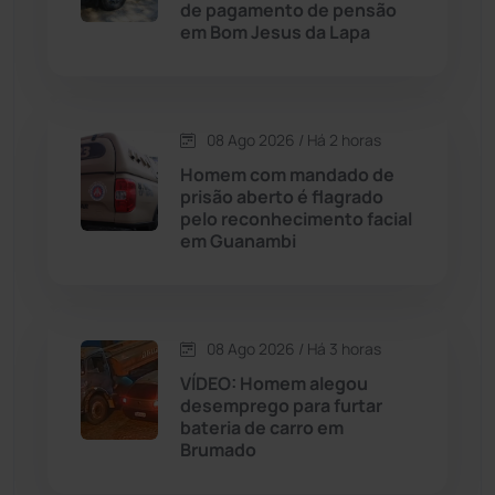
Cordeiros
(49)
de pagamento de pensão
em Bom Jesus da Lapa
Dom Basílio
(391)
Economia
(1236)
08 Ago 2026 / Há 2 horas
Homem com mandado de
Educação
(232)
prisão aberto é flagrado
pelo reconhecimento facial
em Guanambi
Érico Cardoso
(82)
Esportes
(522)
08 Ago 2026 / Há 3 horas
Eventos
(24)
VÍDEO: Homem alegou
desemprego para furtar
bateria de carro em
Feira da Mata
(23)
Brumado