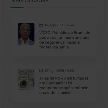
Jacaraci
(97)
Jequié
(314)
04 Ago 2026 / 14:45
VÍDEO: Presídio de Brumado
pode virar primeira unidade
Jussiape
(98)
de segurança máxima
federal da Bahia
Justiça
(1470)
Lagoa Real
(182)
07 Ago 2026 / 11:00
Licínio de Almeida
(118)
Joias de R$ 40 mil furtadas
em Guanambi são
recuperadas após anúncio
Livramento de Nossa...
(1338)
nas redes sociais
Macaúbas
(715)