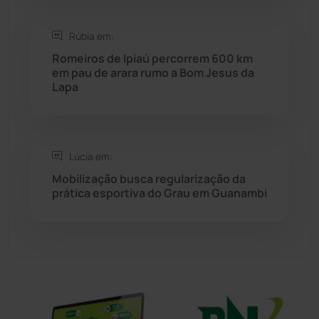
Sítio do Mato
(42)
Rúbia em:
Sudoeste Baiano
(1530)
Romeiros de Ipiaú percorrem 600 km
em pau de arara rumo a Bom Jesus da
Lapa
Tanhaçu
(426)
Tanque Novo
(126)
Lúcia em:
Tecnologia
(12)
Mobilização busca regularização da
prática esportiva do Grau em Guanambi
Urandi
(157)
Vitória da Conquista
(2516)