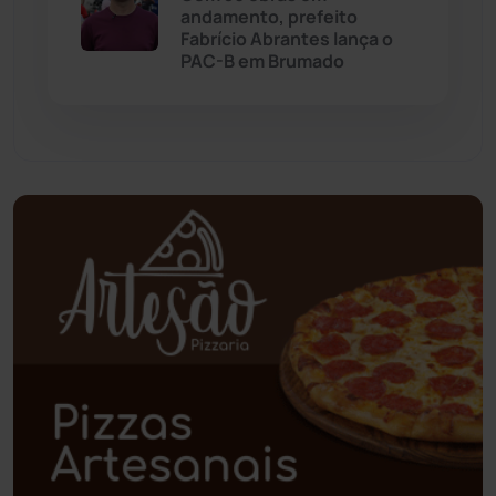
andamento, prefeito
Paramirim
(342)
Fabrício Abrantes lança o
PAC-B em Brumado
Pindaí
(103)
Piripá
(90)
Planalto
(59)
Poções
(182)
Polícia Civil
(59)
Polícia Militar
(27)
Política
(03)