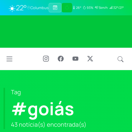
☀️
22°
Columbus
26°
93%
5km/h
32°/21°
Tag
#goiás
43 notícia(s) encontrada(s)