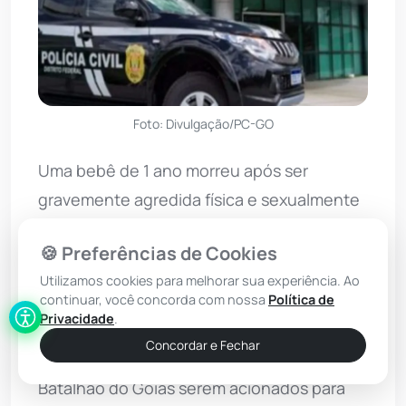
Foto: Divulgação/PC-GO
Uma bebê de 1 ano morreu após ser
gravemente agredida física e sexualmente
no Novo Gama, distante cerca de 40km de
🍪 Preferências de Cookies
Brasília. A criança tinha lesões recentes por
Utilizamos cookies para melhorar sua experiência. Ao
todo o corpo, além de sangramento nas
continuar, você concorda com nossa
Política de
partes íntimas.
Privacidade
.
Concordar e Fechar
O caso teve início após militares do 19º
Batalhão do Goiás serem acionados para