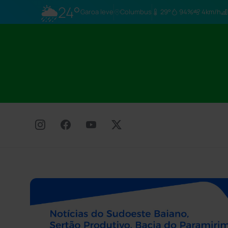
🌦
24°
Garoa leve
Columbus
29°
94%
4km/h