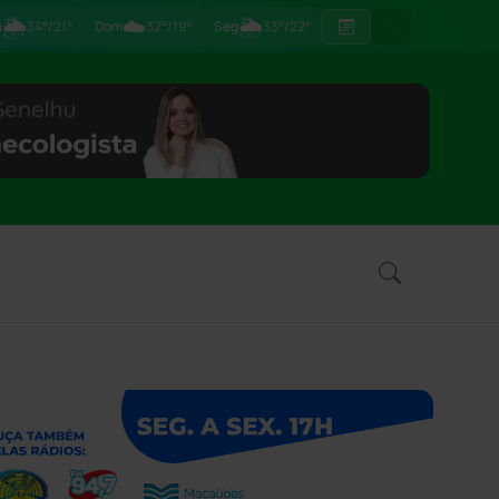
🌦
☁️
🌦
ã
34°/21°
Dom
32°/19°
Seg
33°/22°