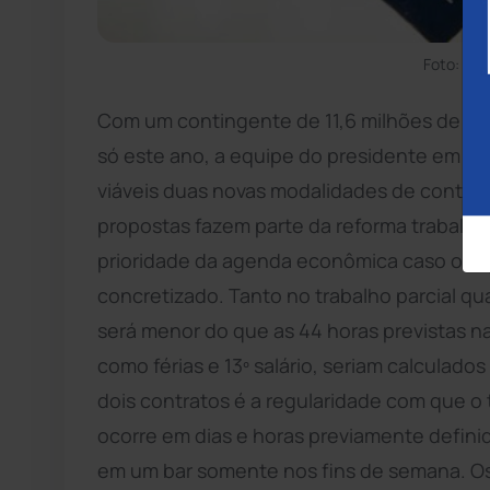
Foto: Ca
Com um contingente de 11,6 milhões de de
só este ano, a equipe do presidente em ex
viáveis duas novas modalidades de contrato 
propostas fazem parte da reforma trabalhis
prioridade da agenda econômica caso o im
concretizado. Tanto no trabalho parcial qu
será menor do que as 44 horas previstas na l
como férias e 13º salário, seriam calculado
dois contratos é a regularidade com que o t
ocorre em dias e horas previamente defini
em um bar somente nos fins de semana. Os