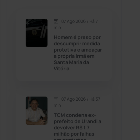
Caetanos
(47)
Caetité
(1504)
07 Ago 2026 / Há 7
min
Candiba
(157)
Homem é preso por
descumprir medida
protetiva e ameaçar
Cândido Sales
(121)
a própria irmã em
Santa Maria da
Vitória
Caraíbas
(103)
Carinhanha
(299)
07 Ago 2026 / Há 37
Caturama
(65)
min
TCM condena ex-
prefeito de Urandi a
Chapada Diamantina
(430)
devolver R$ 1,7
milhão por falhas
Condeúba
(133)