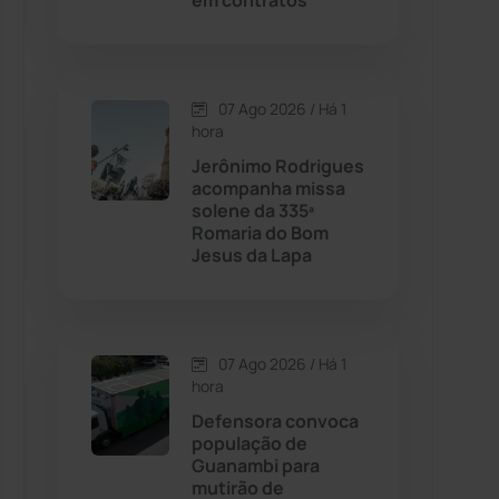
em contratos
Contendas do Sincorá
(79)
07 Ago 2026 / Há 1
Cordeiros
(49)
hora
Jerônimo Rodrigues
Dom Basílio
(391)
acompanha missa
solene da 335ª
Romaria do Bom
Economia
(1235)
Jesus da Lapa
Educação
(232)
Érico Cardoso
(82)
07 Ago 2026 / Há 1
hora
Defensora convoca
Esportes
(522)
população de
Guanambi para
Eventos
(24)
mutirão de