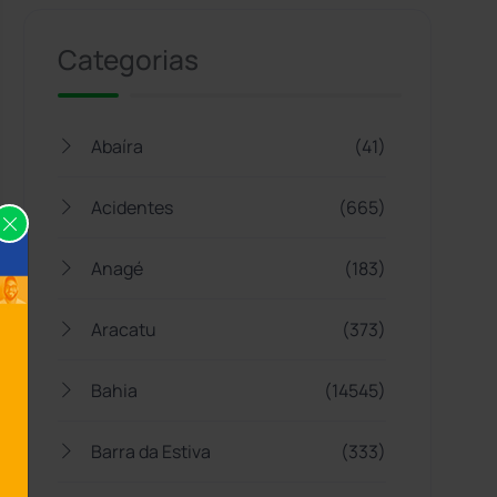
Categorias
Abaíra
(41)
Acidentes
(665)
Anagé
(183)
Aracatu
(373)
Bahia
(14545)
Barra da Estiva
(333)