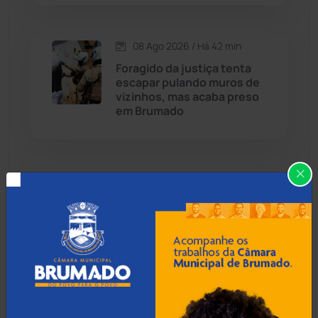
Carinhanha
(300)
08 Ago 2026 / Há 42 min
Foragido da justiça tenta
Caturama
(65)
escapar pulando muros de
vizinhos, mas acaba preso
em Brumado
Chapada Diamantina
(430)
Condeúba
(133)
08 Ago 2026 / Há 1 hora
Contendas do Sincorá
(79)
Anvisa proíbe fabricação e
venda de 'Ozempic Natural'
Cordeiros
(49)
sem registro no Brasil
Dom Basílio
(391)
08 Ago 2026 / Há 1 hora
Economia
(1235)