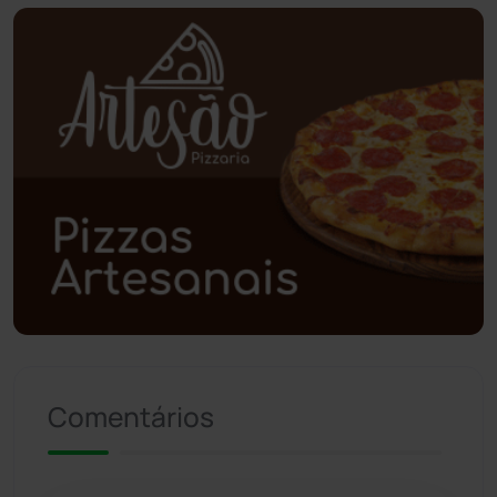
Piripá
(90)
Planalto
(59)
Poções
(182)
Polícia Civil
(59)
Polícia Militar
(27)
Política
(03)
Presidente Jânio Qu...
(125)
Comentários
Riacho de Santana
(309)