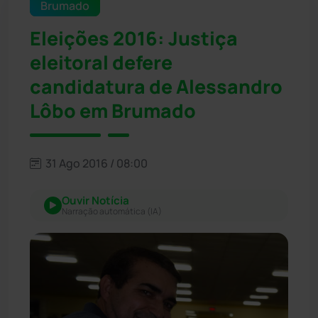
Brumado
Eleições 2016: Justiça
eleitoral defere
candidatura de Alessandro
Lôbo em Brumado
31 Ago 2016 / 08:00
Ouvir Notícia
Narração automática (IA)