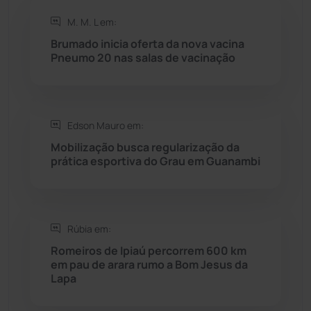
Rio de Contas
(411)
M. M. L em:
Rio do Antônio
(203)
Brumado inicia oferta da nova vacina
Pneumo 20 nas salas de vacinação
Rio do Pires
(98)
Saúde
(2429)
Edson Mauro em:
Mobilização busca regularização da
Seabra
(50)
prática esportiva do Grau em Guanambi
Sebastião Laranjeiras
(96)
Rúbia em:
Sítio do Mato
(42)
Romeiros de Ipiaú percorrem 600 km
em pau de arara rumo a Bom Jesus da
Sudoeste Baiano
(1530)
Lapa
Tanhaçu
(426)