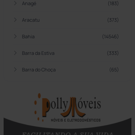
Anagé
(183)
Aracatu
(373)
Bahia
(14546)
Barra da Estiva
(333)
Barra do Choça
(65)
Belo Campo
(57)
Bom Jesus da Lapa
(509)
Boquira
(152)