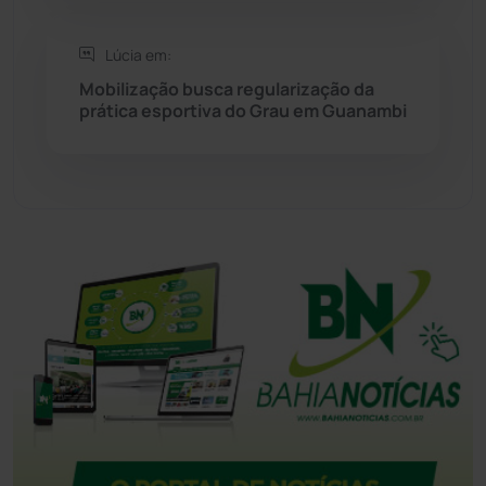
Tanque Novo
(126)
Lúcia em:
Mobilização busca regularização da
prática esportiva do Grau em Guanambi
Tecnologia
(12)
Urandi
(157)
Vitória da Conquista
(2514)