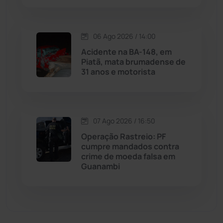
Malhada de Pedras
(508)
Matina
(71)
06 Ago 2026 / 14:00
Acidente na BA-148, em
Piatã, mata brumadense de
Mortugaba
(31)
31 anos e motorista
Mundo
(437)
Oliveira dos Brejinhos
(67)
07 Ago 2026 / 16:50
Operação Rastreio: PF
Palmas de Monte Alto
(262)
cumpre mandados contra
crime de moeda falsa em
Guanambi
Paramirim
(342)
Pindaí
(103)