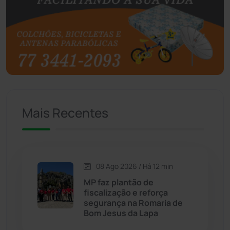
Botuporã
(72)
Brasil
(7680)
Brumado
(31959)
Caculé
(697)
Mais Recentes
Caetanos
(47)
Caetité
(1504)
08 Ago 2026 / Há 12 min
Candiba
(157)
MP faz plantão de
fiscalização e reforça
Cândido Sales
(121)
segurança na Romaria de
Bom Jesus da Lapa
Caraíbas
(103)