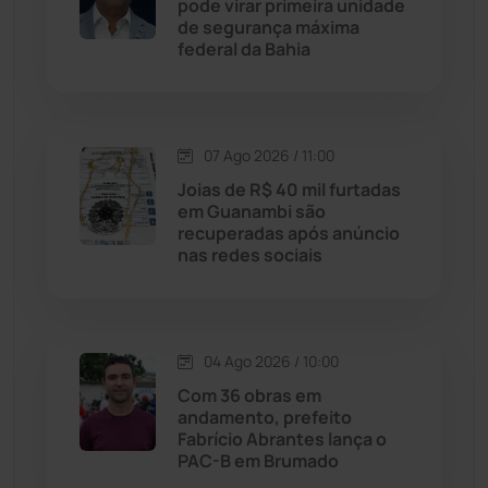
pode virar primeira unidade
de segurança máxima
Jussiape
(98)
federal da Bahia
Justiça
(1470)
Lagoa Real
(182)
07 Ago 2026 / 11:00
Joias de R$ 40 mil furtadas
Licínio de Almeida
(118)
em Guanambi são
recuperadas após anúncio
nas redes sociais
Livramento de Nossa...
(1338)
Macaúbas
(714)
04 Ago 2026 / 10:00
Maetinga
(101)
Com 36 obras em
andamento, prefeito
Fabrício Abrantes lança o
Malhada
(82)
PAC-B em Brumado