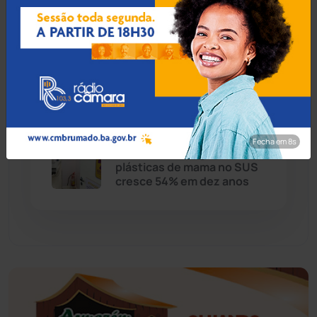
Justiça condena morador
que ameaçou e perseguiu
Educação
(232)
Secretário de
Infraestrutura em Rio de
Contas
Érico Cardoso
(82)
Esportes
(522)
08 Ago 2026 / Há 2 horas
Fecha em 7s
Eventos
(24)
Volume de cirurgias
plásticas de mama no SUS
cresce 54% em dez anos
Feira da Mata
(23)
Guajeru
(130)
Guanambi
(3498)
Ibiassucê
(167)