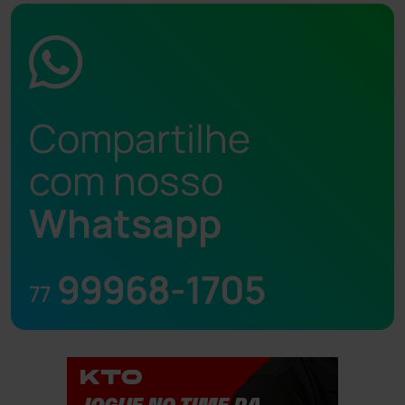
Compartilhe
com nosso
Whatsapp
99968-1705
77