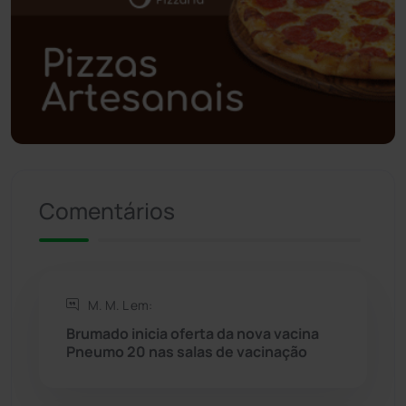
Polícia Militar
(27)
Política
(03)
Presidente Jânio Qu...
(125)
Riacho de Santana
(309)
Comentários
Rio de Contas
(411)
Rio do Antônio
(203)
M. M. L em:
Brumado inicia oferta da nova vacina
Rio do Pires
(98)
Pneumo 20 nas salas de vacinação
Saúde
(2429)