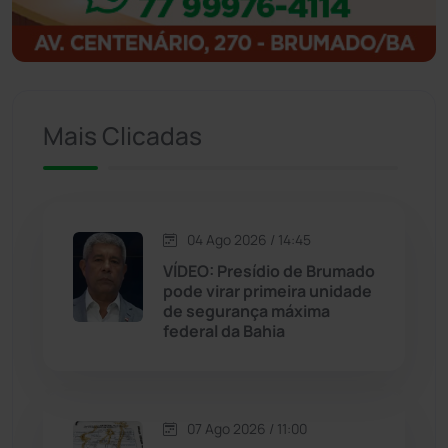
Igaporã
(218)
Ituaçu
(256)
Iuiu
(173)
Mais Clicadas
Jacaraci
(97)
Jequié
(314)
04 Ago 2026 / 14:45
VÍDEO: Presídio de Brumado
pode virar primeira unidade
Jussiape
(98)
de segurança máxima
federal da Bahia
Justiça
(1470)
Lagoa Real
(182)
07 Ago 2026 / 11:00