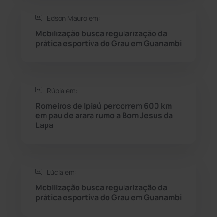
Edson Mauro em:
Seabra
(51)
Mobilização busca regularização da
prática esportiva do Grau em Guanambi
Sebastião Laranjeiras
(96)
Sítio do Mato
(42)
Rúbia em:
Sudoeste Baiano
(1530)
Romeiros de Ipiaú percorrem 600 km
em pau de arara rumo a Bom Jesus da
Lapa
Tanhaçu
(426)
Tanque Novo
(126)
Lúcia em:
Tecnologia
(12)
Mobilização busca regularização da
prática esportiva do Grau em Guanambi
Urandi
(157)