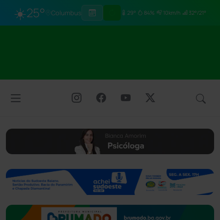
☀️
25°
Columbus
29°
84%
10km/h
32°/21°