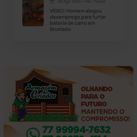
08 Ago 2026 / Há 7 horas
Eventos
(24)
VÍDEO: Homem alegou
desemprego para furtar
bateria de carro em
Feira da Mata
(23)
Brumado
Guajeru
(130)
Guanambi
(3501)
Ibiassucê
(167)
Ibicoara
(221)
Ibipitanga
(116)
Ibitiara
(32)