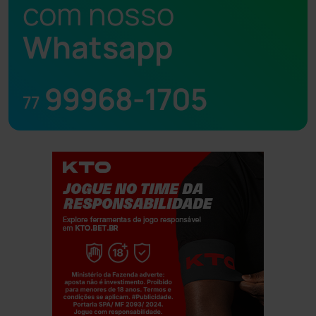
com nosso
Whatsapp
99968-1705
77