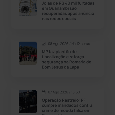
Licínio de Almeida
(118)
Joias de R$ 40 mil furtadas
em Guanambi são
recuperadas após anúncio
Livramento de Nossa...
(1338)
nas redes sociais
Macaúbas
(715)
08 Ago 2026 / Há 12 horas
Maetinga
(101)
MP faz plantão de
fiscalização e reforça
Malhada
(82)
segurança na Romaria de
Bom Jesus da Lapa
Malhada de Pedras
(508)
Matina
(71)
07 Ago 2026 / 16:50
Operação Rastreio: PF
Mortugaba
(31)
cumpre mandados contra
crime de moeda falsa em