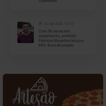
Guanambi
Mundo
(437)
Oliveira dos Brejinhos
(67)
04 Ago 2026 / 10:00
Palmas de Monte Alto
(263)
Com 36 obras em
andamento, prefeito
Paramirim
(342)
Fabrício Abrantes lança o
PAC-B em Brumado
Pindaí
(103)
Piripá
(90)
Planalto
(59)
Poções
(182)
Polícia Civil
(59)