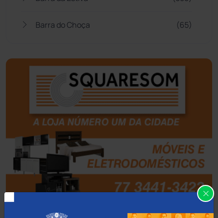
Barra do Choça
(65)
Belo Campo
(57)
Bom Jesus da Lapa
(510)
Boquira
(152)
Botuporã
(73)
Brasil
(7680)
Brumado
(31962)
Caculé
(697)