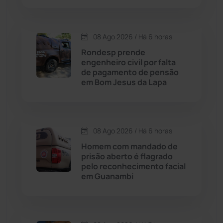
Condeúba
(133)
08 Ago 2026 / Há 6 horas
Contendas do Sincorá
(79)
Rondesp prende
engenheiro civil por falta
Cordeiros
(49)
de pagamento de pensão
em Bom Jesus da Lapa
Dom Basílio
(391)
Economia
(1236)
08 Ago 2026 / Há 6 horas
Homem com mandado de
Educação
(232)
prisão aberto é flagrado
pelo reconhecimento facial
em Guanambi
Érico Cardoso
(82)
Esportes
(522)