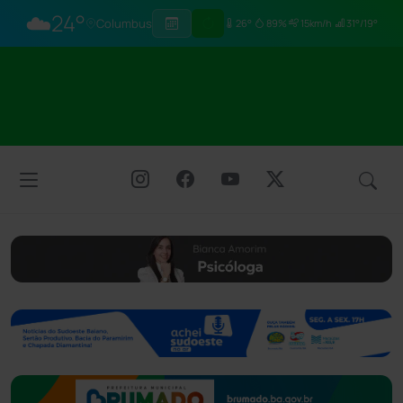
☁️
24°
Columbus
26°
89%
15km/h
31°/19°