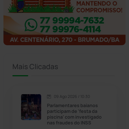
Ibipitanga
(116)
Ibitiara
(33)
Igaporã
(218)
Ituaçu
(256)
Mais Clicadas
Iuiu
(174)
Jacaraci
(97)
09 Ago 2026 / 10:30
Jequié
(314)
Parlamentares baianos
participam de 'festa da
piscina' com investigado
Jussiape
(98)
nas fraudes do INSS