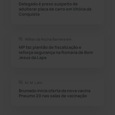
Delegado é preso suspeito de
adulterar placa de carro em Vitória da
Rio do Pires
(98)
Conquista
Saúde
(2430)
Willian da Rocha Barreira em:
Seabra
(51)
MP faz plantão de fiscalização e
reforça segurança na Romaria de Bom
Sebastião Laranjeiras
(96)
Jesus da Lapa
Sítio do Mato
(42)
Sudoeste Baiano
(1531)
M. M. L em:
Brumado inicia oferta da nova vacina
Pneumo 20 nas salas de vacinação
Tanhaçu
(427)
Tanque Novo
(126)