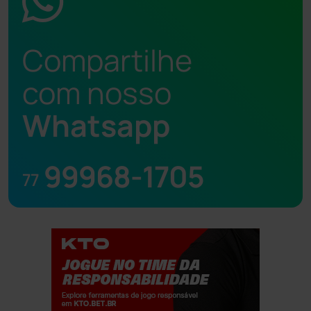
Compartilhe
com nosso
Whatsapp
99968-1705
77