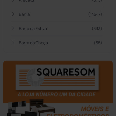
Bahia
(14547)
Barra da Estiva
(333)
Barra do Choça
(65)
Belo Campo
(57)
Bom Jesus da Lapa
(510)
Boquira
(152)
Botuporã
(73)
Brasil
(7681)