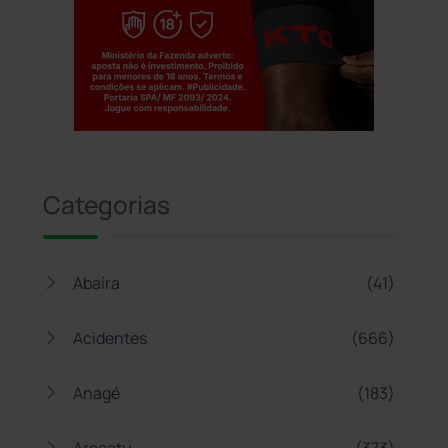
Jogue com responsabilidade. 18+
Categorias
Abaíra
(41)
Acidentes
(666)
Anagé
(183)
Aracatu
(373)