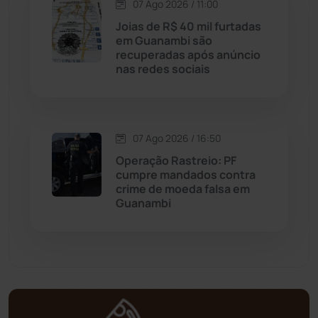
Matina
(71)
07 Ago 2026 / 11:00
Joias de R$ 40 mil furtadas
em Guanambi são
Mortugaba
(31)
recuperadas após anúncio
nas redes sociais
Mundo
(438)
Oliveira dos Brejinhos
(67)
07 Ago 2026 / 16:50
Operação Rastreio: PF
Palmas de Monte Alto
(266)
cumpre mandados contra
crime de moeda falsa em
Paramirim
(342)
Guanambi
Pindaí
(103)
Piripá
(90)
Planalto
(59)