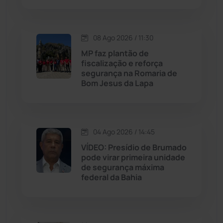
Justiça
(1472)
Lagoa Real
(182)
08 Ago 2026 / 11:30
MP faz plantão de
Licínio de Almeida
(118)
fiscalização e reforça
segurança na Romaria de
Bom Jesus da Lapa
Livramento de Nossa...
(1340)
Macaúbas
(716)
04 Ago 2026 / 14:45
Maetinga
(101)
VÍDEO: Presídio de Brumado
pode virar primeira unidade
de segurança máxima
Malhada
(82)
federal da Bahia
Malhada de Pedras
(508)