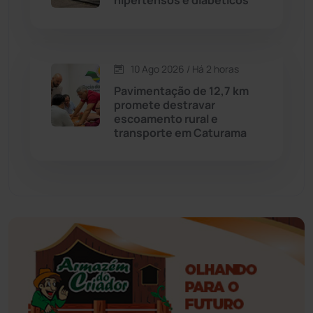
hipertensos e diabéticos
Érico Cardoso
(82)
Esportes
(522)
10 Ago 2026 / Há 2 horas
Pavimentação de 12,7 km
Eventos
(24)
promete destravar
escoamento rural e
transporte em Caturama
Feira da Mata
(23)
Guajeru
(130)
Guanambi
(3503)
Ibiassucê
(168)
Ibicoara
(221)