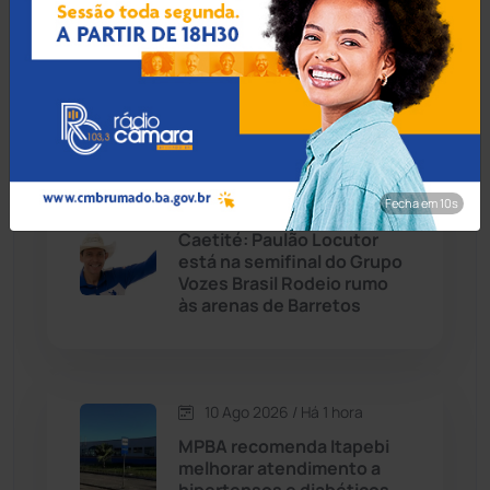
Educação de Livramento
Caturama
(66)
cresce no Ideb 2025 e
Secretário projeta busca
pela excelência
Chapada Diamantina
(430)
Condeúba
(133)
Fecha em 8s
10 Ago 2026 / Há 1 hora
Contendas do Sincorá
(79)
Caetité: Paulão Locutor
está na semifinal do Grupo
Cordeiros
(49)
Vozes Brasil Rodeio rumo
às arenas de Barretos
Dom Basílio
(391)
Economia
(1236)
10 Ago 2026 / Há 1 hora
MPBA recomenda Itapebi
Educação
(232)
melhorar atendimento a