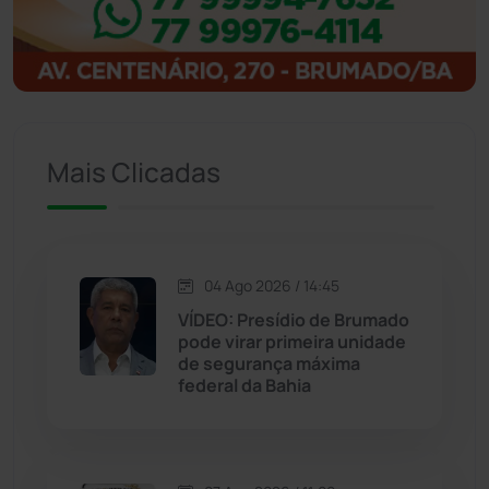
Igaporã
(218)
Ituaçu
(256)
Iuiu
(173)
Mais Clicadas
Jacaraci
(97)
Jequié
(314)
04 Ago 2026 / 14:45
VÍDEO: Presídio de Brumado
pode virar primeira unidade
Jussiape
(98)
de segurança máxima
federal da Bahia
Justiça
(1470)
Lagoa Real
(182)