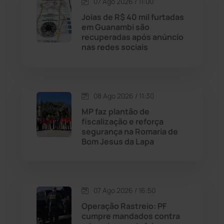
07 Ago 2026 / 11:00
Licínio de Almeida
(118)
Joias de R$ 40 mil furtadas
em Guanambi são
recuperadas após anúncio
Livramento de Nossa...
(1338)
nas redes sociais
Macaúbas
(715)
08 Ago 2026 / 11:30
Maetinga
(101)
MP faz plantão de
fiscalização e reforça
Malhada
(82)
segurança na Romaria de
Bom Jesus da Lapa
Malhada de Pedras
(508)
Matina
(71)
07 Ago 2026 / 16:50
Operação Rastreio: PF
Mortugaba
(31)
cumpre mandados contra