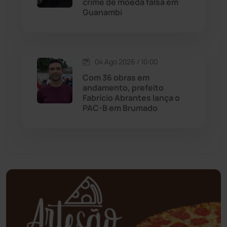
crime de moeda falsa em
Guanambi
Mundo
(437)
Oliveira dos Brejinhos
(67)
04 Ago 2026 / 10:00
Palmas de Monte Alto
(263)
Com 36 obras em
andamento, prefeito
Paramirim
(342)
Fabrício Abrantes lança o
PAC-B em Brumado
Pindaí
(103)
Piripá
(90)
Planalto
(59)
Poções
(182)