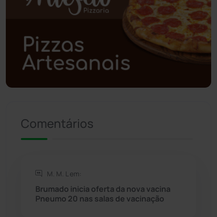
Polícia Civil
(59)
Polícia Militar
(27)
Política
(03)
Presidente Jânio Qu...
(125)
Riacho de Santana
(309)
Comentários
Rio de Contas
(411)
Rio do Antônio
(203)
M. M. L em:
Brumado inicia oferta da nova vacina
Rio do Pires
(98)
Pneumo 20 nas salas de vacinação