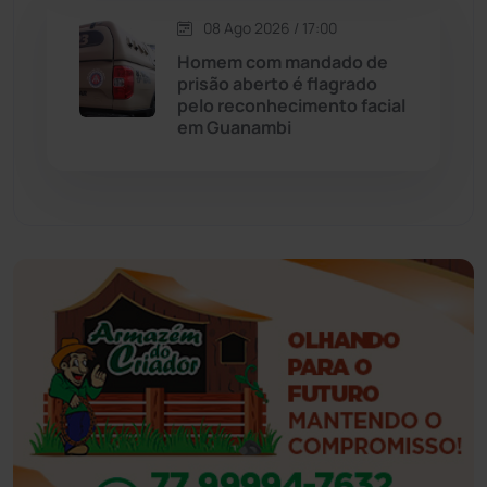
08 Ago 2026 / 17:00
Eventos
(24)
Homem com mandado de
prisão aberto é flagrado
pelo reconhecimento facial
Feira da Mata
(23)
em Guanambi
Guajeru
(130)
Guanambi
(3501)
Ibiassucê
(168)
Ibicoara
(221)
Ibipitanga
(116)
Ibitiara
(32)