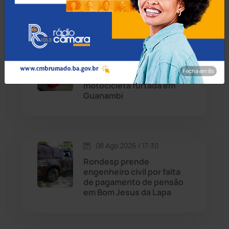
Chapada Diamantina
(430)
Condeúba
(133)
08 Ago 2026 / 18:00
Contendas do Sincorá
(79)
Menor de 13 anos é
Fecha em 7s
apreendido pilotando
Cordeiros
(49)
motocicleta furtada em
Guanambi
Dom Basílio
(391)
Economia
(1236)
08 Ago 2026 / 17:30
Rondesp prende
Educação
(232)
engenheiro civil por falta
de pagamento de pensão
em Bom Jesus da Lapa
Érico Cardoso
(82)
Esportes
(522)