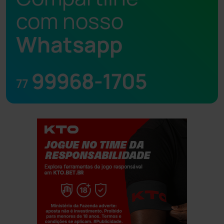
com nosso
Whatsapp
99968-1705
77