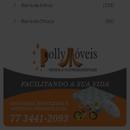
Barra da Estiva
(333)
Barra do Choça
(65)
Belo Campo
(57)
Bom Jesus da Lapa
(510)
Boquira
(152)
Botuporã
(73)
Brasil
(7680)
Brumado
(31962)