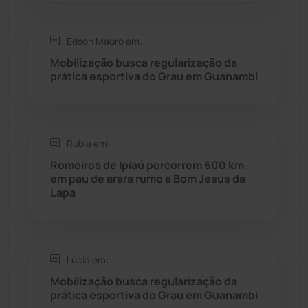
Saúde
(2429)
Edson Mauro em:
Seabra
(51)
Mobilização busca regularização da
prática esportiva do Grau em Guanambi
Sebastião Laranjeiras
(96)
Sítio do Mato
(42)
Rúbia em:
Sudoeste Baiano
(1530)
Romeiros de Ipiaú percorrem 600 km
em pau de arara rumo a Bom Jesus da
Lapa
Tanhaçu
(426)
Tanque Novo
(126)
Lúcia em:
Tecnologia
(12)
Mobilização busca regularização da
prática esportiva do Grau em Guanambi