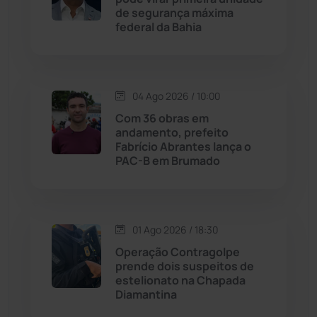
de segurança máxima
Jussiape
(97)
federal da Bahia
Justiça
(1464)
Lagoa Real
(182)
04 Ago 2026 / 10:00
Com 36 obras em
Licínio de Almeida
(118)
andamento, prefeito
Fabrício Abrantes lança o
PAC-B em Brumado
Livramento de Nossa...
(1338)
Macaúbas
(713)
01 Ago 2026 / 18:30
Maetinga
(101)
Operação Contragolpe
prende dois suspeitos de
estelionato na Chapada
Malhada
(82)
Diamantina