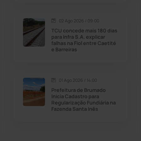
Malhada de Pedras
(507)
Matina
(71)
02 Ago 2026 / 09:00
TCU concede mais 180 dias
para Infra S.A. explicar
Mortugaba
(31)
falhas na Fiol entre Caetité
e Barreiras
Mundo
(436)
Oliveira dos Brejinhos
(67)
01 Ago 2026 / 14:00
Palmas de Monte Alto
(260)
Prefeitura de Brumado
Inicia Cadastro para
Regularização Fundiária na
Paramirim
(341)
Fazenda Santa Inês
Pindaí
(103)