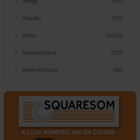
Anagé
(183)
Aracatu
(373)
Bahia
(14543)
Barra da Estiva
(333)
Barra do Choça
(65)
Belo Campo
(57)
Bom Jesus da Lapa
(505)
Boquira
(152)
Botuporã
(72)