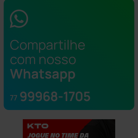
Compartilhe
com nosso
Whatsapp
99968-1705
77