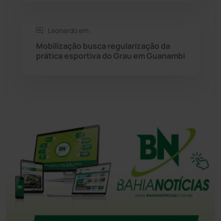
Tanque Novo
(126)
Leonardo em:
Mobilização busca regularização da
Tecnologia
(12)
prática esportiva do Grau em Guanambi
Urandi
(155)
Vitória da Conquista
(2513)