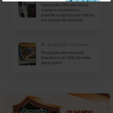
Operação Olho de Hórus
Educação
(231)
cumpre mandados e
prende suspeito por tráfico
em Licínio de Almeida
Érico Cardoso
(82)
Esportes
(522)
05 Ago 2026 / Há 5 horas
Eventos
(24)
Produção da indústria
brasileira cai 1,8% de maio
para junho
Feira da Mata
(23)
Guajeru
(130)
Guanambi
(3492)
Ibiassucê
(167)