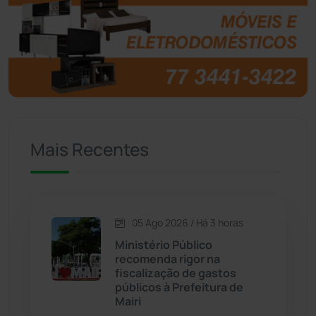
Brasil
(7679)
Brumado
(31950)
Caculé
(695)
Mais Recentes
Caetanos
(47)
Caetité
(1504)
05 Ago 2026 / Há 3 horas
Candiba
(157)
Ministério Público
recomenda rigor na
Cândido Sales
(120)
fiscalização de gastos
públicos à Prefeitura de
Mairi
Caraíbas
(103)