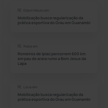
Edson Mauro em:
Rio do Antônio
(203)
Mobilização busca regularização da
prática esportiva do Grau em Guanambi
Rio do Pires
(97)
Saúde
(2427)
Rúbia em:
Seabra
(49)
Romeiros de Ipiaú percorrem 600 km
em pau de arara rumo a Bom Jesus da
Lapa
Sebastião Laranjeiras
(96)
Sítio do Mato
(42)
Lúcia em:
Sudoeste Baiano
(1530)
Mobilização busca regularização da
prática esportiva do Grau em Guanambi
Tanhaçu
(425)