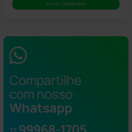
Compartilhe
com nosso
Whatsapp
99968-1705
77