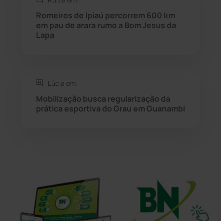
Sítio do Mato
(42)
Romeiros de Ipiaú percorrem 600 km
em pau de arara rumo a Bom Jesus da
Sudoeste Baiano
(1530)
Lapa
Tanhaçu
(425)
Tanque Novo
(126)
Lúcia em:
Mobilização busca regularização da
prática esportiva do Grau em Guanambi
Tecnologia
(12)
Urandi
(156)
Vitória da Conquista
(2513)