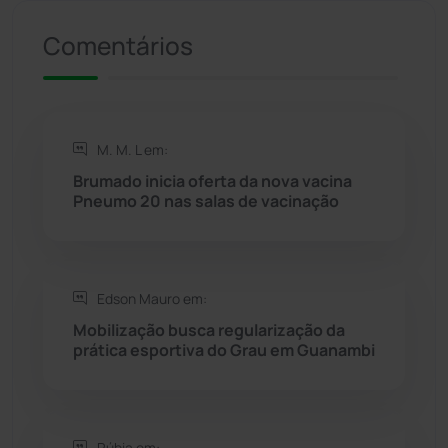
Presidente Jânio Qu...
(125)
Comentários
Riacho de Santana
(309)
Rio de Contas
(410)
M. M. L em:
Rio do Antônio
(203)
Brumado inicia oferta da nova vacina
Pneumo 20 nas salas de vacinação
Rio do Pires
(98)
Saúde
(2427)
Edson Mauro em:
Mobilização busca regularização da
Seabra
(50)
prática esportiva do Grau em Guanambi
Sebastião Laranjeiras
(96)
Rúbia em: