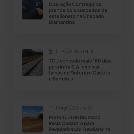
Operação Contragolpe
Maetinga
(101)
prende dois suspeitos de
estelionato na Chapada
Diamantina
Malhada
(82)
Malhada de Pedras
(507)
02 Ago 2026 / 09:00
Matina
(71)
TCU concede mais 180 dias
para Infra S.A. explicar
falhas na Fiol entre Caetité
Mortugaba
(31)
e Barreiras
Mundo
(436)
Oliveira dos Brejinhos
(67)
01 Ago 2026 / 14:00
Prefeitura de Brumado
Palmas de Monte Alto
(260)
Inicia Cadastro para
Regularização Fundiária na