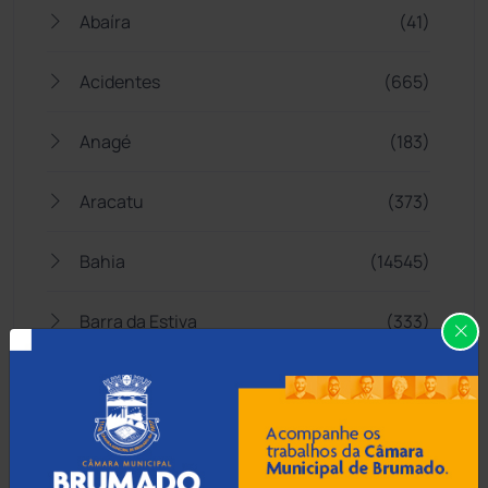
Abaíra
(41)
Acidentes
(665)
Anagé
(183)
Aracatu
(373)
Bahia
(14545)
Barra da Estiva
(333)
Barra do Choça
(65)
Belo Campo
(57)