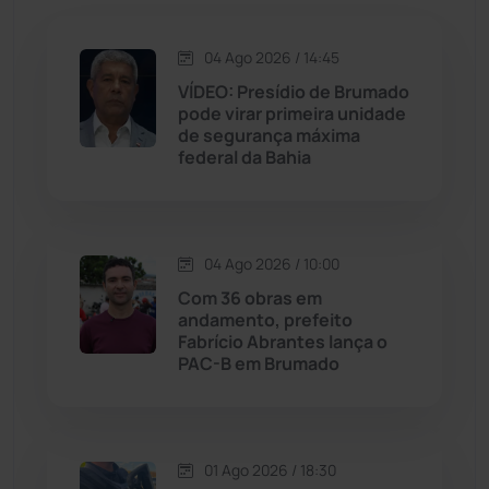
Jacaraci
(97)
04 Ago 2026 / 14:45
VÍDEO: Presídio de Brumado
Jequié
(313)
pode virar primeira unidade
de segurança máxima
federal da Bahia
Jussiape
(97)
Justiça
(1466)
04 Ago 2026 / 10:00
Lagoa Real
(182)
Com 36 obras em
andamento, prefeito
Licínio de Almeida
(118)
Fabrício Abrantes lança o
PAC-B em Brumado
Livramento de Nossa...
(1338)
Macaúbas
(713)
01 Ago 2026 / 18:30