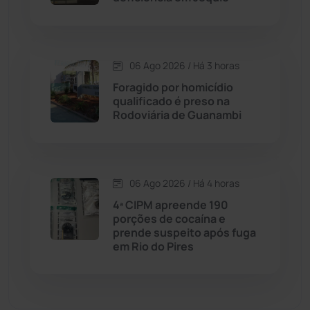
Dom Basílio
(391)
06 Ago 2026 / Há 3 horas
Economia
(1235)
Foragido por homicídio
qualificado é preso na
Educação
(232)
Rodoviária de Guanambi
Érico Cardoso
(82)
06 Ago 2026 / Há 4 horas
Esportes
(522)
4ª CIPM apreende 190
porções de cocaína e
Eventos
(24)
prende suspeito após fuga
em Rio do Pires
Feira da Mata
(23)
Guajeru
(130)