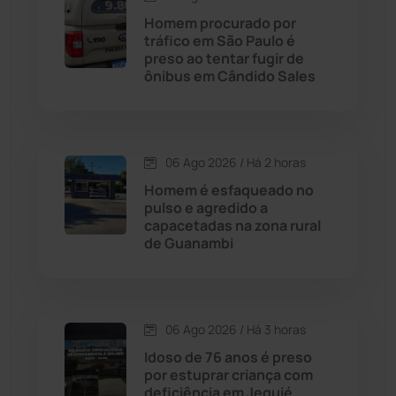
Candiba
(157)
Homem procurado por
tráfico em São Paulo é
Cândido Sales
(121)
preso ao tentar fugir de
ônibus em Cândido Sales
Caraíbas
(103)
Carinhanha
(299)
06 Ago 2026 / Há 2 horas
Homem é esfaqueado no
Caturama
(65)
pulso e agredido a
capacetadas na zona rural
de Guanambi
Chapada Diamantina
(430)
Condeúba
(133)
06 Ago 2026 / Há 3 horas
Contendas do Sincorá
(79)
Idoso de 76 anos é preso
por estuprar criança com
Cordeiros
(49)
deficiência em Jequié