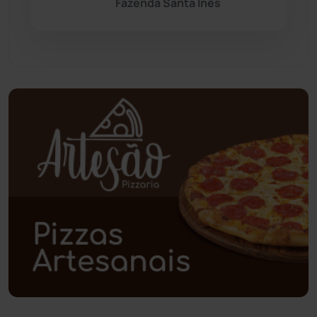
Fazenda Santa Inês
Paramirim
(342)
Pindaí
(103)
Piripá
(90)
Planalto
(59)
Poções
(182)
Polícia Civil
(57)
Polícia Militar
(27)
Política
(03)