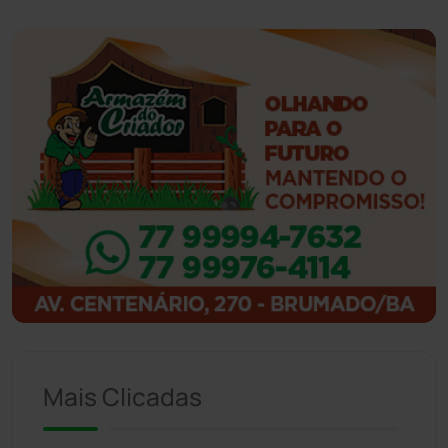
Guanambi
(3494)
Ibiassucê
(167)
Ibicoara
(220)
Ibipitanga
(116)
Ibitiara
(32)
Igaporã
(218)
Ituaçu
(256)
Mais Clicadas
Iuiu
(173)