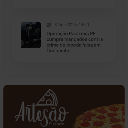
Mundo
(438)
Oliveira dos Brejinhos
(67)
07 Ago 2026 / 16:50
Operação Rastreio: PF
Palmas de Monte Alto
(266)
cumpre mandados contra
crime de moeda falsa em
Paramirim
(342)
Guanambi
Pindaí
(103)
Piripá
(90)
Planalto
(59)
Poções
(182)
Polícia Civil
(61)