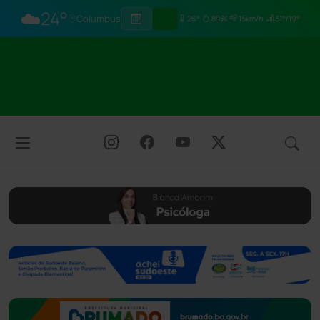
☁️
24°
Columbus
26°
89%
15km/h
31°/19°