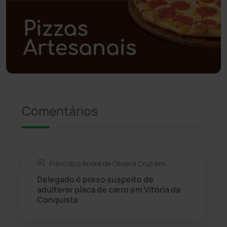
Polícia Militar
(28)
Política
(03)
Presidente Jânio Qu...
(125)
Comentários
Riacho de Santana
(309)
Rio de Contas
(411)
Francisco André de Oliveira Cruz em:
Rio do Antônio
(203)
Delegado é preso suspeito de
adulterar placa de carro em Vitória da
Rio do Pires
(98)
Conquista
Saúde
(2430)