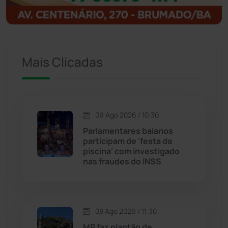
Igaporã
(218)
Ituaçu
(256)
Mais Clicadas
Iuiu
(174)
Jacaraci
(97)
09 Ago 2026 / 10:30
Jequié
(314)
Parlamentares baianos
participam de 'festa da
piscina' com investigado
Jussiape
(98)
nas fraudes do INSS
Justiça
(1472)
Lagoa Real
(182)
08 Ago 2026 / 11:30
MP faz plantão de