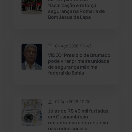
Licínio de Almeida
(118)
fiscalização e reforça
segurança na Romaria de
Bom Jesus da Lapa
Livramento de Nossa...
(1340)
Macaúbas
(716)
04 Ago 2026 / 14:45
Maetinga
(101)
VÍDEO: Presídio de Brumado
pode virar primeira unidade
de segurança máxima
Malhada
(82)
federal da Bahia
Malhada de Pedras
(508)
Matina
(71)
07 Ago 2026 / 11:00
Joias de R$ 40 mil furtadas
em Guanambi são
Mortugaba
(31)
recuperadas após anúncio
nas redes sociais