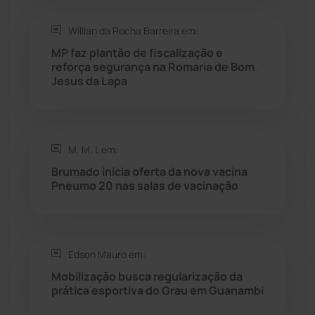
Willian da Rocha Barreira em:
Seabra
(51)
MP faz plantão de fiscalização e
reforça segurança na Romaria de Bom
Sebastião Laranjeiras
(96)
Jesus da Lapa
Sítio do Mato
(42)
Sudoeste Baiano
(1531)
M. M. L em:
Brumado inicia oferta da nova vacina
Pneumo 20 nas salas de vacinação
Tanhaçu
(427)
Tanque Novo
(126)
Edson Mauro em:
Tecnologia
(12)
Mobilização busca regularização da
prática esportiva do Grau em Guanambi
Urandi
(158)