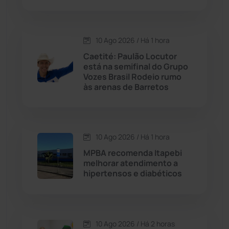
Condeúba
(133)
10 Ago 2026 / Há 1 hora
Contendas do Sincorá
(79)
Caetité: Paulão Locutor
está na semifinal do Grupo
Cordeiros
(49)
Vozes Brasil Rodeio rumo
às arenas de Barretos
Dom Basílio
(391)
Economia
(1236)
10 Ago 2026 / Há 1 hora
MPBA recomenda Itapebi
Educação
(232)
melhorar atendimento a
hipertensos e diabéticos
Érico Cardoso
(82)
Esportes
(522)
10 Ago 2026 / Há 2 horas