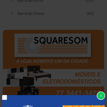
Barra da Estiva
(333)
Barra do Choça
(65)
Belo Campo
(57)
Bom Jesus da Lapa
(510)
Boquira
(152)
Botuporã
(73)
Brasil
(7681)
Brumado
(31966)
Caculé
(697)