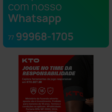
com nosso
Whatsapp
99968-1705
77