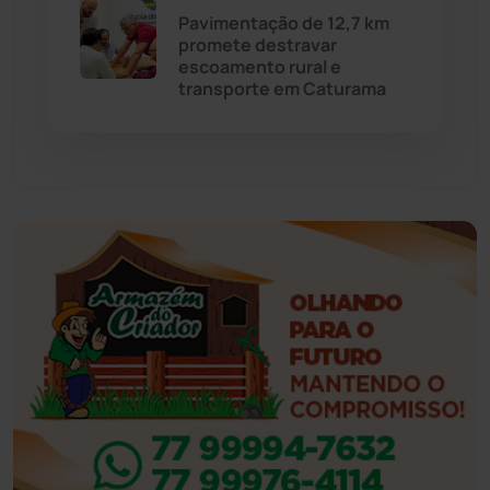
Pavimentação de 12,7 km
Eventos
(24)
promete destravar
escoamento rural e
transporte em Caturama
Feira da Mata
(23)
Guajeru
(130)
Guanambi
(3503)
Ibiassucê
(168)
Ibicoara
(221)
Ibipitanga
(116)
Ibitiara
(33)