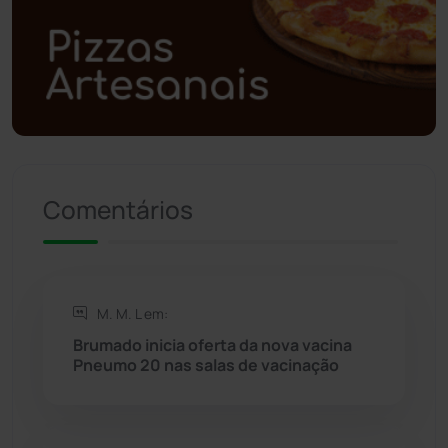
Polícia Militar
(27)
Política
(03)
Presidente Jânio Qu...
(125)
Comentários
Riacho de Santana
(309)
Rio de Contas
(410)
M. M. L em:
Rio do Antônio
(203)
Brumado inicia oferta da nova vacina
Pneumo 20 nas salas de vacinação
Rio do Pires
(98)
Saúde
(2427)