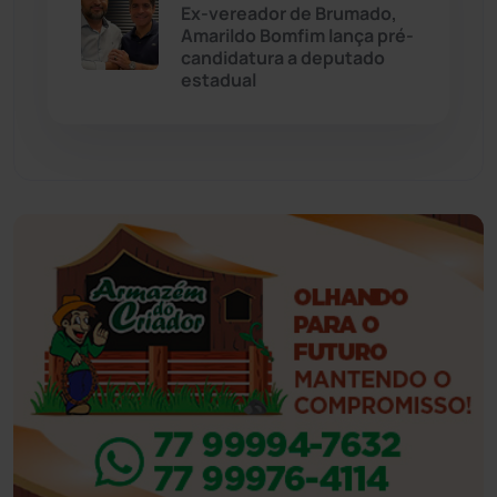
Ex-vereador de Brumado,
Eventos
(24)
Amarildo Bomfim lança pré-
candidatura a deputado
estadual
Feira da Mata
(23)
Guajeru
(130)
Guanambi
(3493)
Ibiassucê
(167)
Ibicoara
(220)
Ibipitanga
(116)
Ibitiara
(32)