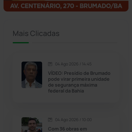
Igaporã
(218)
Ituaçu
(256)
Mais Clicadas
Iuiu
(173)
Jacaraci
(97)
04 Ago 2026 / 14:45
Jequié
(312)
VÍDEO: Presídio de Brumado
pode virar primeira unidade
de segurança máxima
Jussiape
(97)
federal da Bahia
Justiça
(1466)
Lagoa Real
(182)
04 Ago 2026 / 10:00
Com 36 obras em