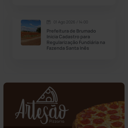
Oliveira dos Brejinhos
(67)
01 Ago 2026 / 14:00
Prefeitura de Brumado
Palmas de Monte Alto
(260)
Inicia Cadastro para
Regularização Fundiária na
Paramirim
(342)
Fazenda Santa Inês
Pindaí
(103)
Piripá
(90)
Planalto
(59)
Poções
(182)
Polícia Civil
(57)