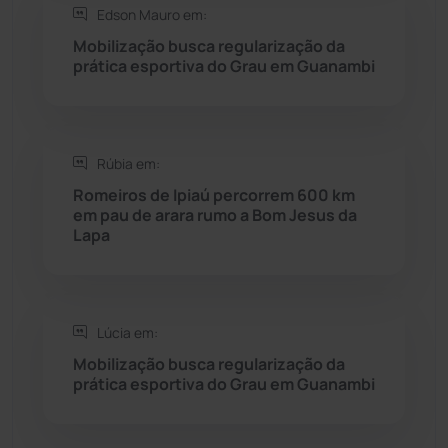
Edson Mauro em:
Seabra
(50)
Mobilização busca regularização da
prática esportiva do Grau em Guanambi
Sebastião Laranjeiras
(96)
Sítio do Mato
(42)
Rúbia em:
Romeiros de Ipiaú percorrem 600 km
Sudoeste Baiano
(1530)
em pau de arara rumo a Bom Jesus da
Lapa
Tanhaçu
(425)
Tanque Novo
(126)
Lúcia em:
Mobilização busca regularização da
Tecnologia
(12)
prática esportiva do Grau em Guanambi
Urandi
(156)