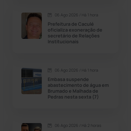
Condeúba
(133)
06 Ago 2026 / Há 1 hora
Prefeitura de Caculé
Contendas do Sincorá
(79)
oficializa exoneração de
secretário de Relações
Cordeiros
(49)
Institucionais
Dom Basílio
(391)
06 Ago 2026 / Há 1 hora
Economia
(1235)
Embasa suspende
abastecimento de água em
Educação
(232)
Brumado e Malhada de
Pedras nesta sexta (7)
Érico Cardoso
(82)
Esportes
(522)
06 Ago 2026 / Há 2 horas