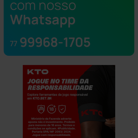
com nosso
Whatsapp
99968-1705
77