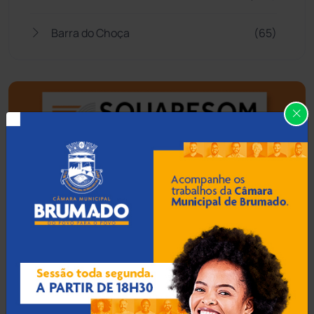
Barra do Choça
(65)
Belo Campo
(57)
Bom Jesus da Lapa
(505)
Boquira
(152)
Botuporã
(72)
Brasil
(7679)
Brumado
(31955)
Caculé
(696)