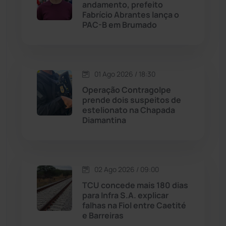
Licínio de Almeida
(118)
andamento, prefeito
Fabrício Abrantes lança o
PAC-B em Brumado
Livramento de Nossa...
(1338)
Macaúbas
(713)
01 Ago 2026 / 18:30
Maetinga
(101)
Operação Contragolpe
prende dois suspeitos de
estelionato na Chapada
Malhada
(82)
Diamantina
Malhada de Pedras
(507)
Matina
(71)
02 Ago 2026 / 09:00
TCU concede mais 180 dias
para Infra S.A. explicar
Mortugaba
(31)
falhas na Fiol entre Caetité
e Barreiras
Mundo
(436)