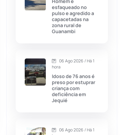
Homem é
esfaqueado no
Chapada Diamantina
(430)
pulso e agredido a
capacetadas na
Condeúba
(133)
zona rural de
Guanambi
Contendas do Sincorá
(79)
Cordeiros
(49)
06 Ago 2026 / Há 1
hora
Dom Basílio
(391)
Idoso de 76 anos é
preso por estuprar
criança com
Economia
(1235)
deficiência em
Jequié
Educação
(232)
Érico Cardoso
(82)
06 Ago 2026 / Há 1