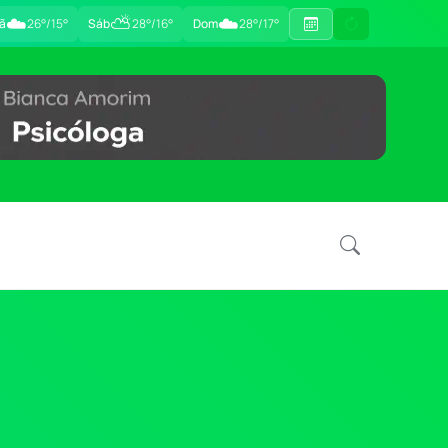
☁️
⛅
☁️
ã
26°/15°
Sáb
28°/16°
Dom
28°/17°