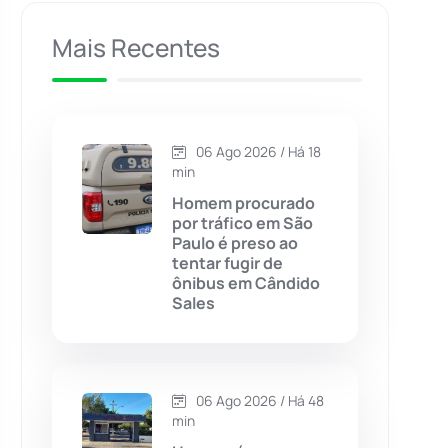
Caculé
(696)
Mais Recentes
Caetanos
(47)
Caetité
(1504)
06 Ago 2026 / Há 18
min
Candiba
(157)
Homem procurado
por tráfico em São
Paulo é preso ao
Cândido Sales
(121)
tentar fugir de
ônibus em Cândido
Sales
Caraíbas
(103)
Carinhanha
(299)
06 Ago 2026 / Há 48
Caturama
(65)
min