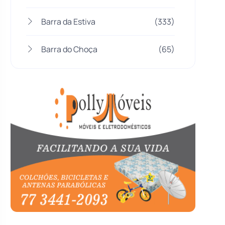
Barra da Estiva
(333)
Barra do Choça
(65)
Belo Campo
(57)
Bom Jesus da Lapa
(505)
Boquira
(152)
Botuporã
(72)
Brasil
(7679)
Brumado
(31955)