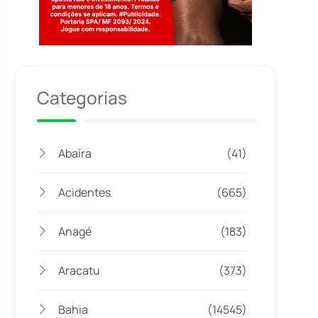
Jogue com responsabilidade. 18+
Categorias
Abaíra
(41)
Acidentes
(665)
Anagé
(183)
Aracatu
(373)
Bahia
(14545)