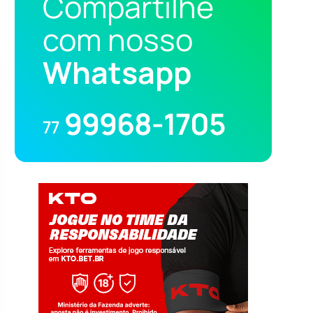
Compartilhe
com nosso
Whatsapp
99968-1705
77