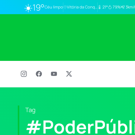
☀️
19°
Céu limpo
Vitória da Conq…
21°
79%
3km/
Tag
#PoderPúbl