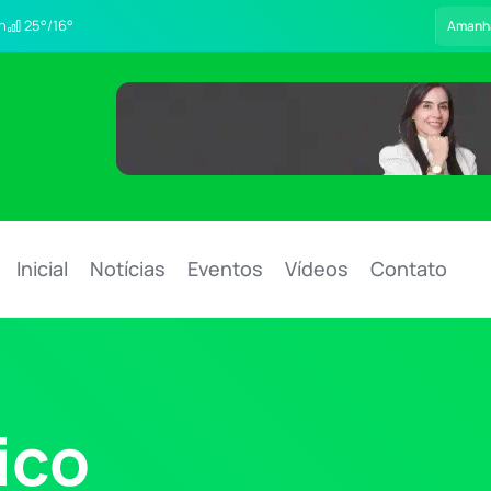
h
25°/16°
Amanh
Inicial
Notícias
Eventos
Vídeos
Contato
ico