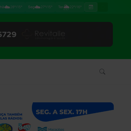
☁️
☁️
🌦
hã
28°/15°
Seg
27°/15°
Ter
22°/16°