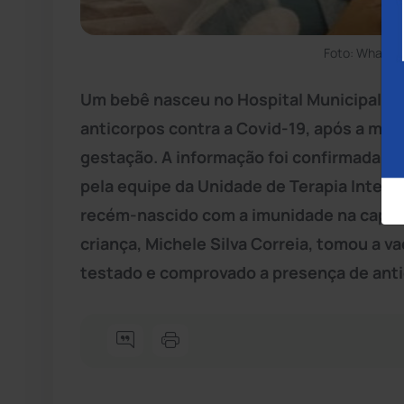
Foto: WhatsA
Um bebê nasceu no Hospital Municipal P
anticorpos contra a Covid-19, após a mãe
gestação. A informação foi confirmada ao
pela equipe da Unidade de Terapia Intensi
recém-nascido com a imunidade na capital
criança, Michele Silva Correia, tomou a v
testado e comprovado a presença de antic