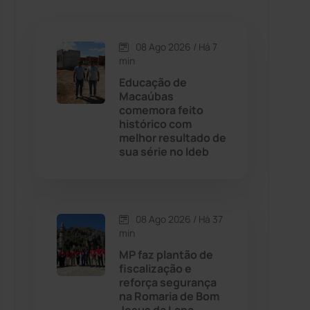
Caetanos
(47)
Caetité
(1504)
08 Ago 2026 / Há 7
min
Candiba
(157)
Educação de
Macaúbas
comemora feito
Cândido Sales
(121)
histórico com
melhor resultado de
sua série no Ideb
Caraíbas
(103)
Carinhanha
(300)
08 Ago 2026 / Há 37
Caturama
(65)
min
MP faz plantão de
fiscalização e
Chapada Diamantina
(430)
reforça segurança
na Romaria de Bom
Condeúba
(133)