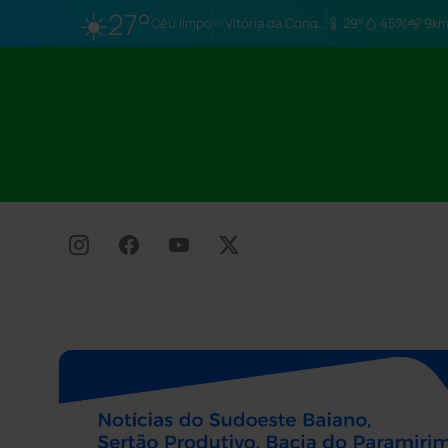
☀️
27°
Céu limpo
Vitória da Conq…
29°
45%
9km