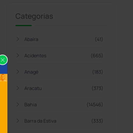
Categorias
Abaíra
(41)
Acidentes
(665)
Anagé
(183)
Aracatu
(373)
Bahia
(14546)
Barra da Estiva
(333)