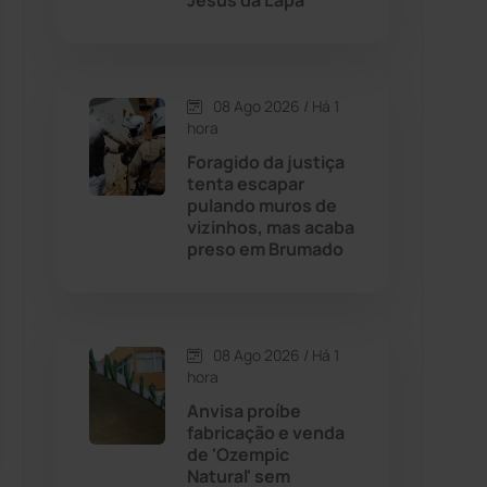
Jesus da Lapa
Contendas do Sincorá
(79)
08 Ago 2026 / Há 1
Cordeiros
(49)
hora
Foragido da justiça
Dom Basílio
(391)
tenta escapar
pulando muros de
vizinhos, mas acaba
Economia
(1235)
preso em Brumado
Educação
(232)
Érico Cardoso
(82)
08 Ago 2026 / Há 1
hora
Anvisa proíbe
Esportes
(522)
fabricação e venda
de 'Ozempic
Eventos
(24)
Natural' sem