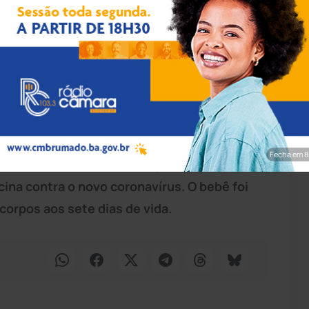
pp/Achei Sudoeste
rofessor Magalhães Neto, em Brumado, com
 dele ter contraído a doença durante a
 site Achei Sudoeste nesta terça-feira (29)
va (UTI). Esse é o primeiro registro de
Fecha em 7
 do minério. Não foi divulgado se a mãe da
acina contra o novo coronavírus. O bebê foi
orpos aos sete dias de vida.