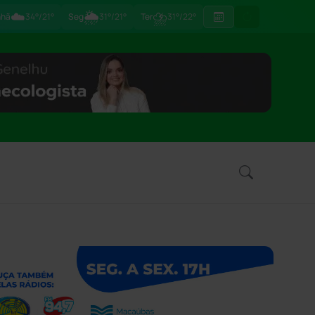
☁️
🌦
⛈
hã
34°/21°
Seg
31°/21°
Ter
31°/22°