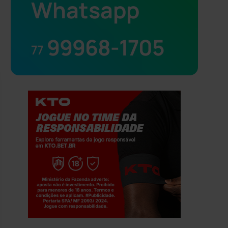
Whatsapp
99968-1705
77
Jogue com responsabilidade. 18+