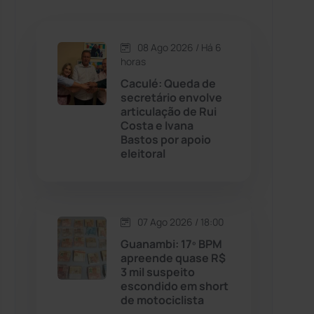
Caetanos
(47)
Caetité
(1504)
08 Ago 2026 / Há 6
horas
Candiba
(157)
Caculé: Queda de
secretário envolve
articulação de Rui
Cândido Sales
(121)
Costa e Ivana
Bastos por apoio
eleitoral
Caraíbas
(103)
Carinhanha
(300)
07 Ago 2026 / 18:00
Caturama
(65)
Guanambi: 17º BPM
apreende quase R$
3 mil suspeito
Chapada Diamantina
(430)
escondido em short
de motociclista
Condeúba
(133)