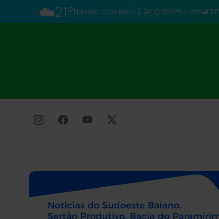
☁️
21°
Nublado
Columbus
24°
95%
4km/h
33°