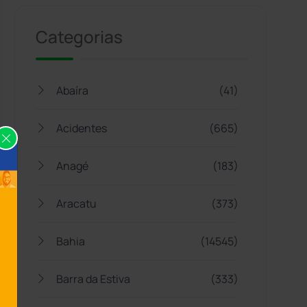
Categorias
Abaíra
(41)
Acidentes
(665)
Anagé
(183)
Aracatu
(373)
Bahia
(14545)
Barra da Estiva
(333)