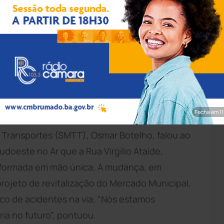
rim/Achei Sudoeste
o
vão impactar diretamente o trânsito nas
danças para garantir a fluidez no tráfego de
Fecha em 9
 Transportes (SMTT), Osmar Botelho, falou ao
doeste no Ar que a Rua Virgílio Ataíde,
sformada em mão única. A mudança, em
projeto de revitalização do Mercado Municipal,
isco de acidentes na via. “Nós estamos
a no futuro”, pontuou.