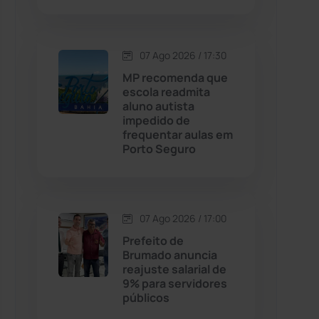
Contendas do Sincorá
(79)
07 Ago 2026 / 17:30
Cordeiros
(49)
MP recomenda que
escola readmita
aluno autista
Dom Basílio
(391)
impedido de
frequentar aulas em
Porto Seguro
Economia
(1235)
Educação
(232)
07 Ago 2026 / 17:00
Érico Cardoso
(82)
Prefeito de
Brumado anuncia
reajuste salarial de
Esportes
(522)
9% para servidores
públicos
Eventos
(24)