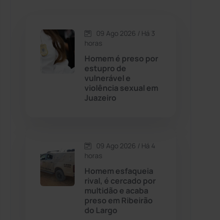
Caetanos
(47)
Caetité
(1504)
09 Ago 2026 / Há 3
horas
Candiba
(157)
Homem é preso por
estupro de
vulnerável e
Cândido Sales
(121)
violência sexual em
Juazeiro
Caraíbas
(103)
Carinhanha
(300)
09 Ago 2026 / Há 4
horas
Caturama
(65)
Homem esfaqueia
rival, é cercado por
multidão e acaba
Chapada Diamantina
(430)
preso em Ribeirão
do Largo
Condeúba
(133)