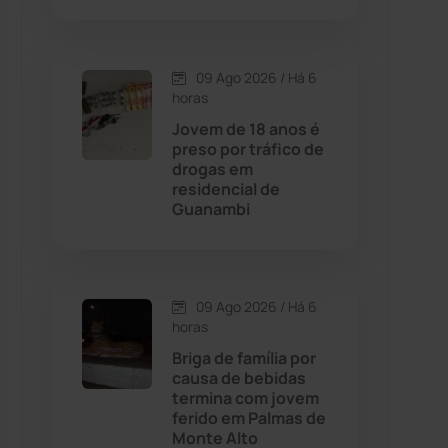
Contendas do Sincorá
(79)
09 Ago 2026 / Há 6
horas
Cordeiros
(49)
Jovem de 18 anos é
preso por tráfico de
Dom Basílio
(391)
drogas em
residencial de
Guanambi
Economia
(1236)
Educação
(232)
09 Ago 2026 / Há 6
Érico Cardoso
(82)
horas
Briga de família por
causa de bebidas
Esportes
(522)
termina com jovem
ferido em Palmas de
Eventos
(24)
Monte Alto