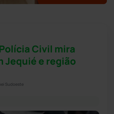
olícia Civil mira
m Jequié e região
hei Sudoeste