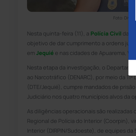
Foto: Divulg
Nesta quinta-feira (11), a
Polícia Civil
da
B
objetivo de dar cumprimento a ordens judic
em
Jequié
e nas cidades de Apuarema, Wen
Nesta etapa da investigação, o Departame
ao Narcotráfico (DENARC), por meio da 11ª
(DTE/Jequié), cumpre mandados de prisão
Judiciário nos quatro municípios alvos da 
As diligências operacionais são realizada
Regional de Polícia do Interior (Coorpin), v
Interior (DIRPIN/Sudoeste), de equipes da 