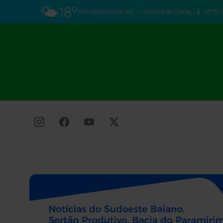
🌤️
18°
Principalmente limpo
Vitória da Conq…
18°