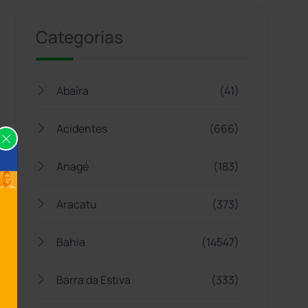
Categorias
Abaíra
(41)
Acidentes
(666)
Anagé
(183)
Aracatu
(373)
Bahia
(14547)
Barra da Estiva
(333)