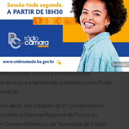
ação/Polícia Civil
ahia
deflagrou a Operação Colapso com o
iais contra investigados por tráfico de drogas
ceslau Guimarães e Nova Ibiá.
nto Especializado de Investigação e Repressão
Fecha em 6
 Delegacia de Tóxicos e Entorpecentes
 e de busca e apreensão expedidos pelo Poder
operação.
s com apoio das equipes da 9ª Coordenadoria
inculada à Diretoria Regional de Polícia do
5ª Coorpin/Valença e da Secretaria de Estado