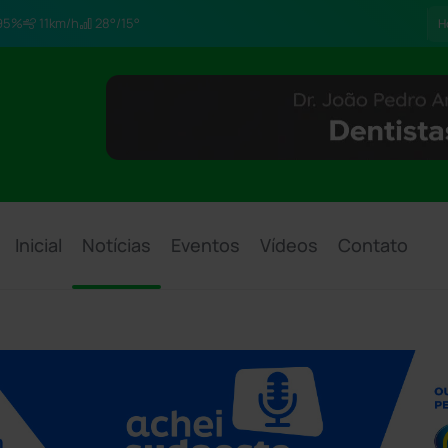
95%
11km/h
28°/15°
H
Inicial
Notícias
Eventos
Vídeos
Contato