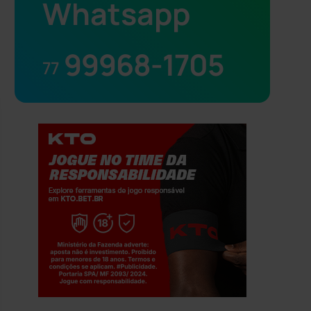
Whatsapp
99968-1705
77
Jogue com responsabilidade. 18+