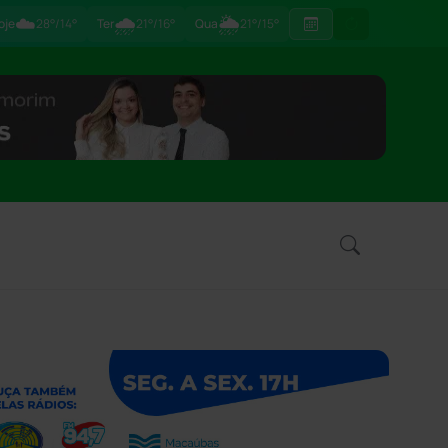
☁️
🌧
🌦
oje
28°/14°
Ter
21°/16°
Qua
21°/15°