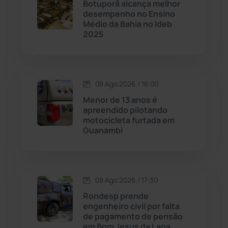
Botuporã alcança melhor
Caturama
(65)
desempenho no Ensino
Médio da Bahia no Ideb
2025
Chapada Diamantina
(430)
Condeúba
(133)
08 Ago 2026 / 18:00
Contendas do Sincorá
(79)
Menor de 13 anos é
apreendido pilotando
Cordeiros
(49)
motocicleta furtada em
Guanambi
Dom Basílio
(391)
Economia
(1236)
08 Ago 2026 / 17:30
Rondesp prende
Educação
(232)
engenheiro civil por falta
de pagamento de pensão
em Bom Jesus da Lapa