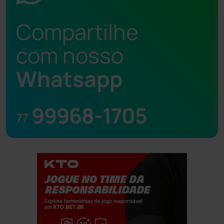
Compartilhe
com nosso
Whatsapp
99968-1705
77