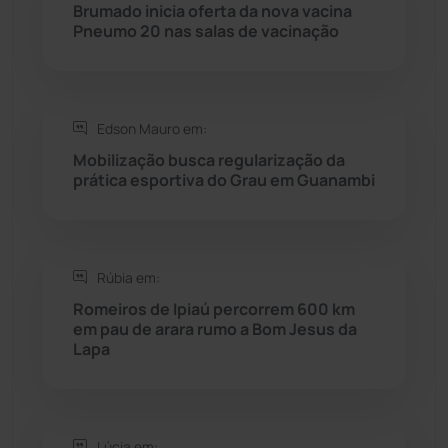
Brumado inicia oferta da nova vacina
Rio do Pires
(98)
Pneumo 20 nas salas de vacinação
Saúde
(2429)
Edson Mauro em:
Seabra
(51)
Mobilização busca regularização da
prática esportiva do Grau em Guanambi
Sebastião Laranjeiras
(96)
Sítio do Mato
(42)
Rúbia em:
Sudoeste Baiano
(1530)
Romeiros de Ipiaú percorrem 600 km
em pau de arara rumo a Bom Jesus da
Lapa
Tanhaçu
(426)
Tanque Novo
(126)
Lúcia em: