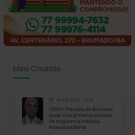
Ibitiara
(32)
Igaporã
(218)
Ituaçu
(256)
Iuiu
(173)
Mais Clicadas
Jacaraci
(97)
Jequié
(314)
04 Ago 2026 / 14:45
VÍDEO: Presídio de Brumado
pode virar primeira unidade
Jussiape
(98)
de segurança máxima
federal da Bahia
Justiça
(1470)