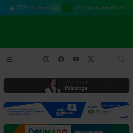
☀️
22°
Columbus
26°
92%
7km/h
33°/20°