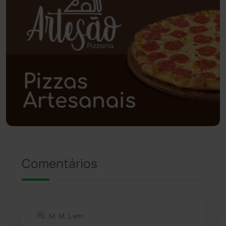
Poções
(182)
Polícia Civil
(59)
Polícia Militar
(27)
Política
(03)
Presidente Jânio Qu...
(125)
Riacho de Santana
(309)
Comentários
Rio de Contas
(411)
Rio do Antônio
(203)
M. M. L em: