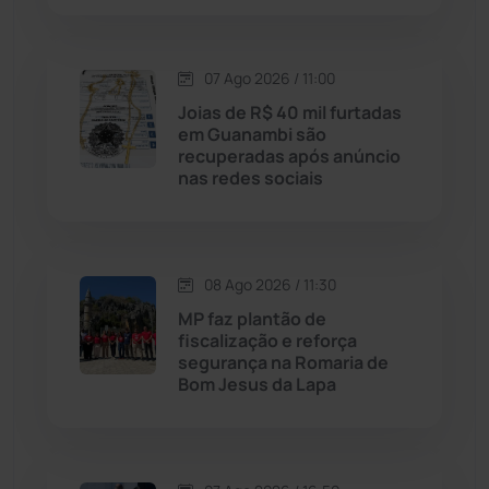
Lagoa Real
(182)
07 Ago 2026 / 11:00
Licínio de Almeida
(118)
Joias de R$ 40 mil furtadas
em Guanambi são
recuperadas após anúncio
Livramento de Nossa...
(1338)
nas redes sociais
Macaúbas
(715)
08 Ago 2026 / 11:30
Maetinga
(101)
MP faz plantão de
fiscalização e reforça
Malhada
(82)
segurança na Romaria de
Bom Jesus da Lapa
Malhada de Pedras
(508)
Matina
(71)