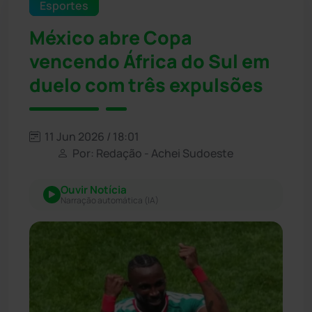
Esportes
México abre Copa
vencendo África do Sul em
duelo com três expulsões
11 Jun 2026 / 18:01
Por: Redação - Achei Sudoeste
Ouvir Notícia
Narração automática (IA)