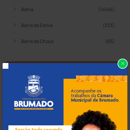
Bahia
(14546)
Barra da Estiva
(333)
Barra do Choça
(65)
Belo Campo
(57)
Bom Jesus da Lapa
(510)
Boquira
(152)
Botuporã
(73)
Brasil
(7680)