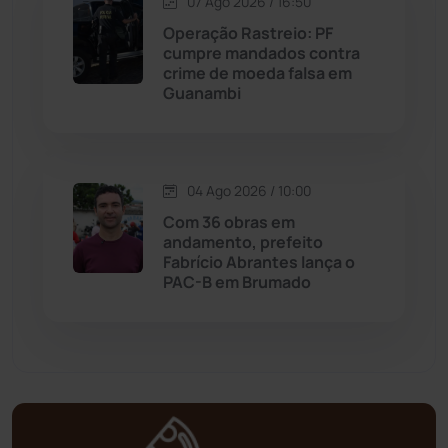
07 Ago 2026 / 16:50
Operação Rastreio: PF
Mortugaba
(31)
cumpre mandados contra
crime de moeda falsa em
Guanambi
Mundo
(437)
Oliveira dos Brejinhos
(67)
04 Ago 2026 / 10:00
Palmas de Monte Alto
(263)
Com 36 obras em
andamento, prefeito
Paramirim
(342)
Fabrício Abrantes lança o
PAC-B em Brumado
Pindaí
(103)
Piripá
(90)
Planalto
(59)