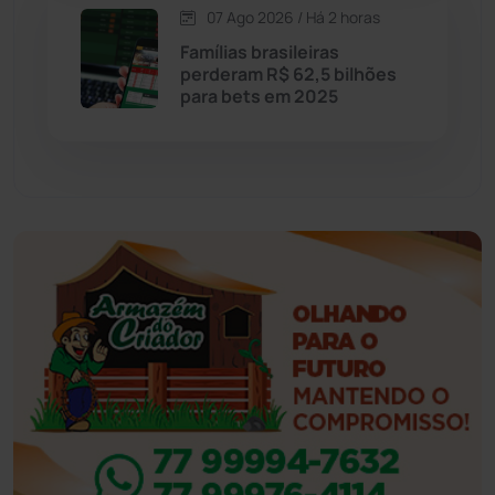
Esportes
(522)
07 Ago 2026 / Há 2 horas
Famílias brasileiras
Eventos
(24)
perderam R$ 62,5 bilhões
para bets em 2025
Feira da Mata
(23)
Guajeru
(130)
Guanambi
(3496)
Ibiassucê
(167)
Ibicoara
(221)
Ibipitanga
(116)
Ibitiara
(32)