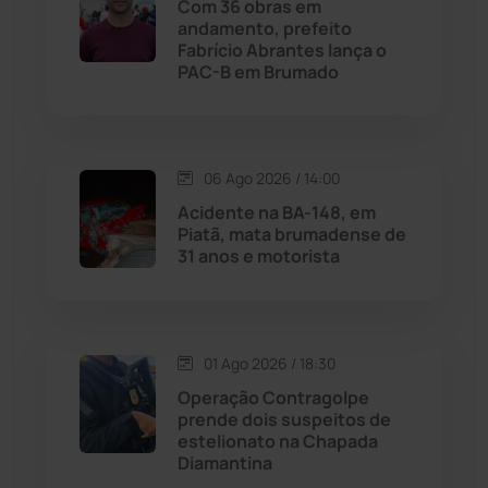
Com 36 obras em
andamento, prefeito
Licínio de Almeida
(118)
Fabrício Abrantes lança o
PAC-B em Brumado
Livramento de Nossa...
(1338)
Macaúbas
(714)
06 Ago 2026 / 14:00
Acidente na BA-148, em
Maetinga
(101)
Piatã, mata brumadense de
31 anos e motorista
Malhada
(82)
Malhada de Pedras
(508)
01 Ago 2026 / 18:30
Operação Contragolpe
Matina
(71)
prende dois suspeitos de
estelionato na Chapada
Diamantina
Mortugaba
(31)