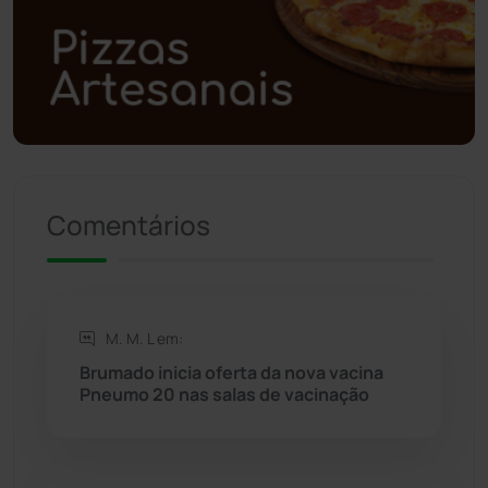
Polícia Civil
(58)
Polícia Militar
(27)
Política
(03)
Presidente Jânio Qu...
(125)
Comentários
Riacho de Santana
(309)
Rio de Contas
(410)
M. M. L em:
Brumado inicia oferta da nova vacina
Rio do Antônio
(203)
Pneumo 20 nas salas de vacinação
Rio do Pires
(98)