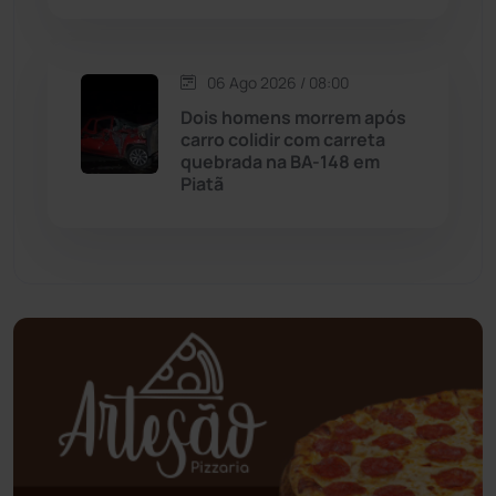
Mundo
(437)
06 Ago 2026 / 08:00
Oliveira dos Brejinhos
(67)
Dois homens morrem após
carro colidir com carreta
Palmas de Monte Alto
(260)
quebrada na BA-148 em
Piatã
Paramirim
(342)
Pindaí
(103)
Piripá
(90)
Planalto
(59)
Poções
(182)