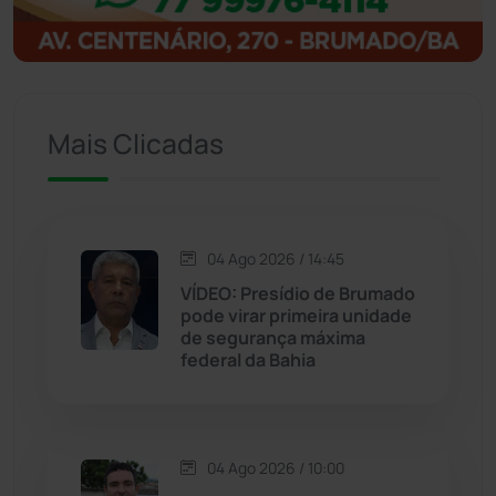
Igaporã
(218)
Ituaçu
(256)
Mais Clicadas
Iuiu
(173)
Jacaraci
(97)
04 Ago 2026 / 14:45
VÍDEO: Presídio de Brumado
Jequié
(314)
pode virar primeira unidade
de segurança máxima
federal da Bahia
Jussiape
(97)
Justiça
(1468)
04 Ago 2026 / 10:00
Lagoa Real
(182)