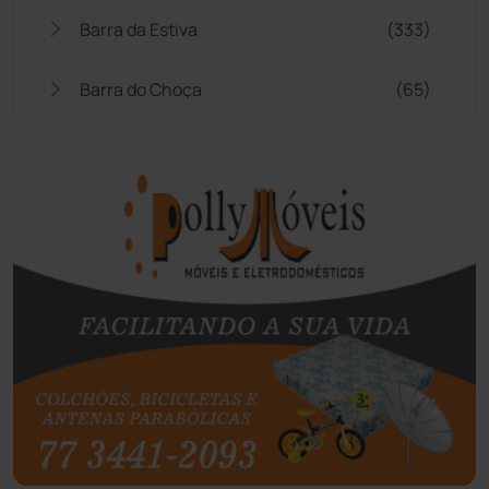
Barra da Estiva
(333)
Barra do Choça
(65)
Belo Campo
(57)
Bom Jesus da Lapa
(507)
Boquira
(152)
Botuporã
(72)
Brasil
(7680)
Brumado
(31955)