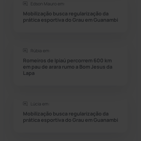
Edson Mauro em:
Saúde
(2427)
Mobilização busca regularização da
prática esportiva do Grau em Guanambi
Seabra
(50)
Sebastião Laranjeiras
(96)
Rúbia em:
Sítio do Mato
(42)
Romeiros de Ipiaú percorrem 600 km
em pau de arara rumo a Bom Jesus da
Lapa
Sudoeste Baiano
(1530)
Tanhaçu
(426)
Lúcia em:
Tanque Novo
(126)
Mobilização busca regularização da
prática esportiva do Grau em Guanambi
Tecnologia
(12)