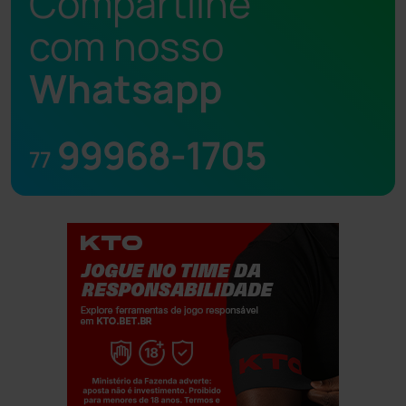
Compartilhe
com nosso
Whatsapp
99968-1705
77