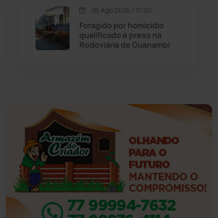
Esportes
(522)
06 Ago 2026 / 17:00
Foragido por homicídio
Eventos
(24)
qualificado é preso na
Rodoviária de Guanambi
Feira da Mata
(23)
Guajeru
(130)
Guanambi
(3494)
Ibiassucê
(167)
Ibicoara
(220)
Ibipitanga
(116)
Ibitiara
(32)