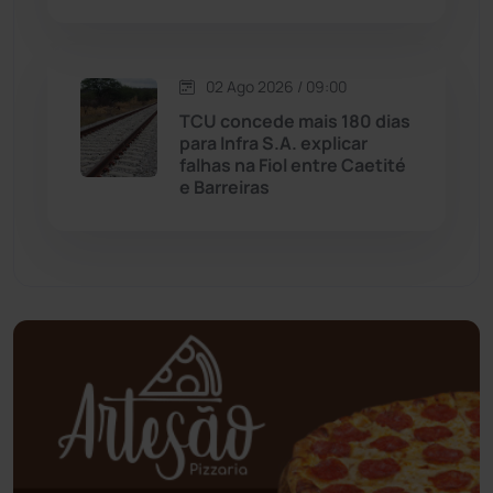
Mundo
(436)
02 Ago 2026 / 09:00
Oliveira dos Brejinhos
(67)
TCU concede mais 180 dias
para Infra S.A. explicar
Palmas de Monte Alto
(260)
falhas na Fiol entre Caetité
e Barreiras
Paramirim
(342)
Pindaí
(103)
Piripá
(90)
Planalto
(59)
Poções
(182)