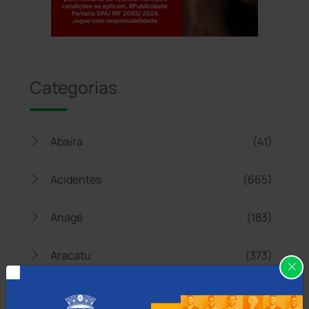
Jogue com responsabilidade. 18+
Categorias
Abaíra
(41)
Acidentes
(665)
Anagé
(183)
Aracatu
(373)
Bahia
(14545)