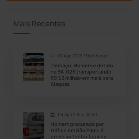
Caculé
(696)
Mais Recentes
Caetanos
(47)
Caetité
(1504)
07 Ago 2026 / Há 6 horas
Candiba
(157)
Tanhaçu: Homem é detido
na BA-026 transportando
Cândido Sales
(121)
R$ 1,3 milhão em mala para
Alagoas
Caraíbas
(103)
Carinhanha
(299)
06 Ago 2026 / 18:30
Homem procurado por
Caturama
(65)
tráfico em São Paulo é
preso ao tentar fugir de