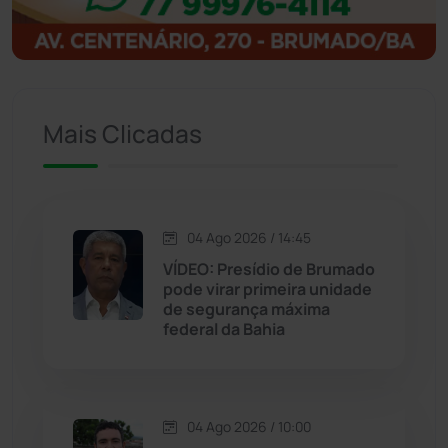
Igaporã
(218)
Ituaçu
(256)
Mais Clicadas
Iuiu
(173)
Jacaraci
(97)
04 Ago 2026 / 14:45
VÍDEO: Presídio de Brumado
Jequié
(313)
pode virar primeira unidade
de segurança máxima
federal da Bahia
Jussiape
(97)
Justiça
(1466)
04 Ago 2026 / 10:00
Lagoa Real
(182)