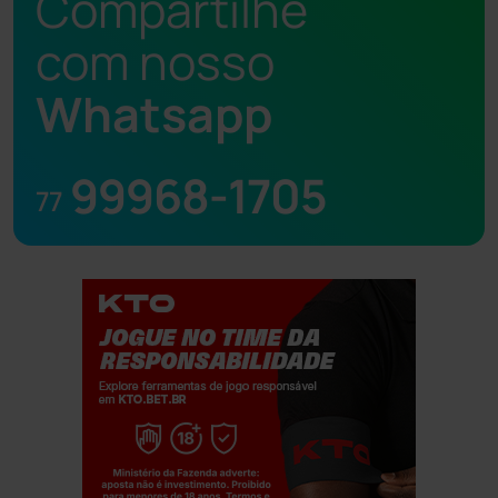
Compartilhe
com nosso
Whatsapp
99968-1705
77