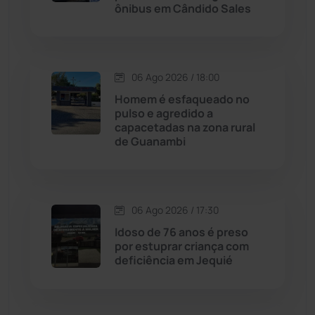
ônibus em Cândido Sales
Chapada Diamantina
(430)
Condeúba
(133)
06 Ago 2026 / 18:00
Contendas do Sincorá
(79)
Homem é esfaqueado no
pulso e agredido a
Cordeiros
(49)
capacetadas na zona rural
de Guanambi
Dom Basílio
(391)
Economia
(1235)
06 Ago 2026 / 17:30
Idoso de 76 anos é preso
Educação
(232)
por estuprar criança com
deficiência em Jequié
Érico Cardoso
(82)