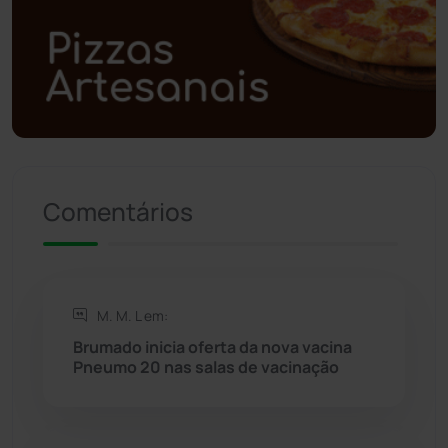
Polícia Civil
(57)
Polícia Militar
(27)
Política
(03)
Presidente Jânio Qu...
(125)
Comentários
Riacho de Santana
(309)
Rio de Contas
(410)
M. M. L em:
Brumado inicia oferta da nova vacina
Rio do Antônio
(203)
Pneumo 20 nas salas de vacinação
Rio do Pires
(98)