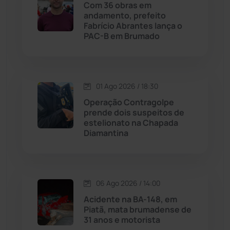
Com 36 obras em
andamento, prefeito
Licínio de Almeida
(118)
Fabrício Abrantes lança o
PAC-B em Brumado
Livramento de Nossa...
(1338)
Macaúbas
(713)
01 Ago 2026 / 18:30
Operação Contragolpe
Maetinga
(101)
prende dois suspeitos de
estelionato na Chapada
Diamantina
Malhada
(82)
Malhada de Pedras
(507)
06 Ago 2026 / 14:00
Matina
(71)
Acidente na BA-148, em
Piatã, mata brumadense de
31 anos e motorista
Mortugaba
(31)