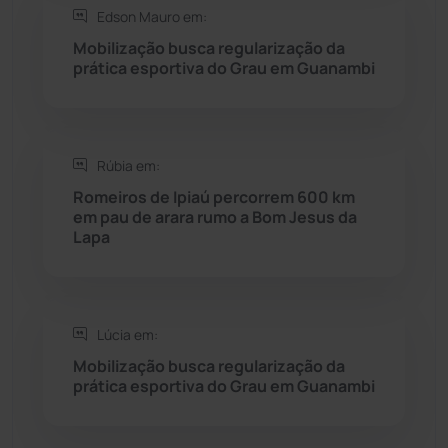
Edson Mauro em:
Saúde
(2427)
Mobilização busca regularização da
prática esportiva do Grau em Guanambi
Seabra
(50)
Sebastião Laranjeiras
(96)
Rúbia em:
Sítio do Mato
(42)
Romeiros de Ipiaú percorrem 600 km
em pau de arara rumo a Bom Jesus da
Lapa
Sudoeste Baiano
(1530)
Tanhaçu
(426)
Lúcia em:
Tanque Novo
(126)
Mobilização busca regularização da
prática esportiva do Grau em Guanambi
Tecnologia
(12)