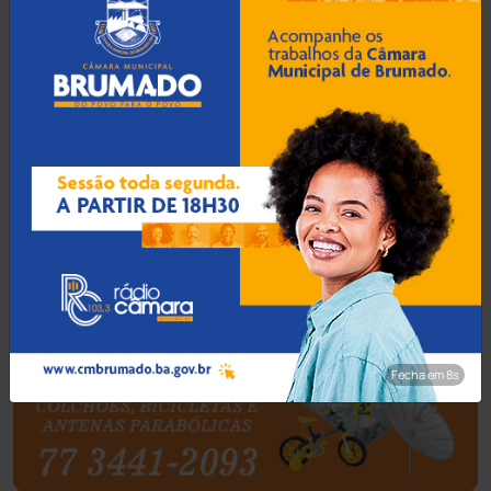
Barra da Estiva
(333)
Barra do Choça
(65)
Belo Campo
(57)
Bom Jesus da Lapa
(505)
Boquira
(152)
Botuporã
(72)
Fecha em 7s
Brasil
(7679)
Brumado
(31955)