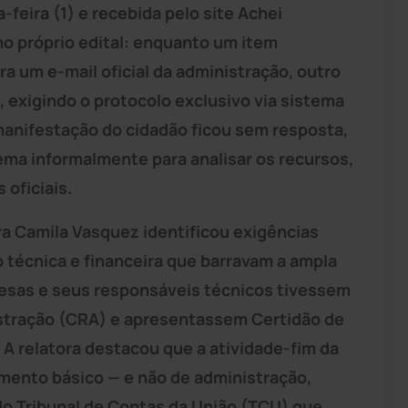
feira (1) e recebida pelo site Achei
o próprio edital: enquanto um item
a um e-mail oficial da administração, outro
o, exigindo o protocolo exclusivo via sistema
 manifestação do cidadão ficou sem resposta,
tema informalmente para analisar os recursos,
 oficiais.
ra Camila Vasquez identificou exigências
o técnica e financeira que barravam a ampla
resas e seus responsáveis técnicos tivessem
istração (CRA) e apresentassem Certidão de
 A relatora destacou que a atividade-fim da
amento básico — e não de administração,
o Tribunal de Contas da União (TCU) que