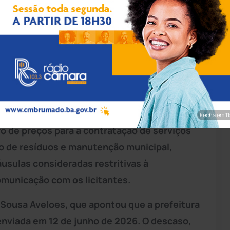
odução/Instagram
al de Contas dos Municípios da
Bahia
(TCM-
 nesta terça-feira (30), a suspensão do
ura Municipal de Palmeiras, na
Chapada
Fecha em 9
tro de preços para a contratação de serviços
o de resíduos e manutenção municipal,
áusulas consideradas restritivas à
omunicação com os licitantes.
 Sousa Aveloes, que apontou que a prefeitura
nviada em 12 de junho de 2026. O descaso,