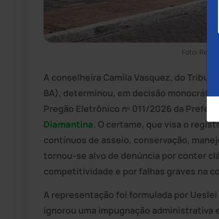
Foto: Repr
A conselheira Camila Vasquez, do Tribun
BA), determinou, em decisão monocrática,
Pregão Eletrônico nº 011/2026 da Prefeit
Diamantina
. O certame, que visa o regis
contínuos de asseio, conservação, manej
tornou-se alvo de denúncia por conter cl
competitividade e por falhas graves na c
A representação foi formulada por Ueslei
ignorou uma impugnação administrativa e