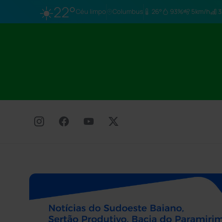
☀️
22°
Céu limpo
Columbus
26°
93%
5km/h
3