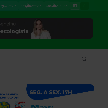
🌫️
🌦
🌦
e
32°/21°
Sex
28°/22°
Sáb
32°/20°