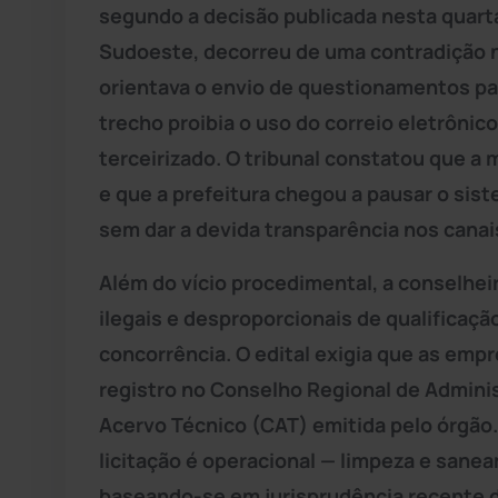
segundo a decisão publicada nesta quarta-
Sudoeste, decorreu de uma contradição n
orientava o envio de questionamentos par
trecho proibia o uso do correio eletrônic
terceirizado. O tribunal constatou que a
e que a prefeitura chegou a pausar o sis
sem dar a devida transparência nos canais
Além do vício procedimental, a conselhei
ilegais e desproporcionais de qualificaçã
concorrência. O edital exigia que as emp
registro no Conselho Regional de Admin
Acervo Técnico (CAT) emitida pelo órgão.
licitação é operacional — limpeza e sane
baseando-se em jurisprudência recente d