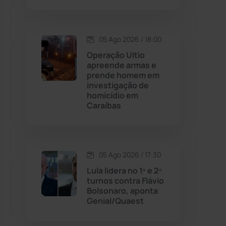
Contendas do Sincorá
(79)
05 Ago 2026 / 18:00
Cordeiros
(49)
Operação Ultio
apreende armas e
prende homem em
Dom Basílio
(391)
investigação de
homicídio em
Caraíbas
Economia
(1235)
Educação
(231)
05 Ago 2026 / 17:30
Érico Cardoso
(82)
Lula lidera no 1º e 2º
turnos contra Flávio
Bolsonaro, aponta
Esportes
(522)
Genial/Quaest
Eventos
(24)