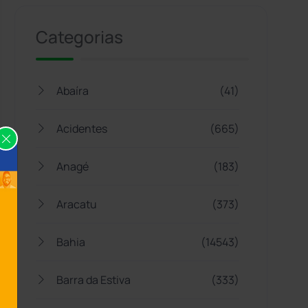
Categorias
Abaíra
(41)
Acidentes
(665)
Anagé
(183)
Aracatu
(373)
Bahia
(14543)
Barra da Estiva
(333)