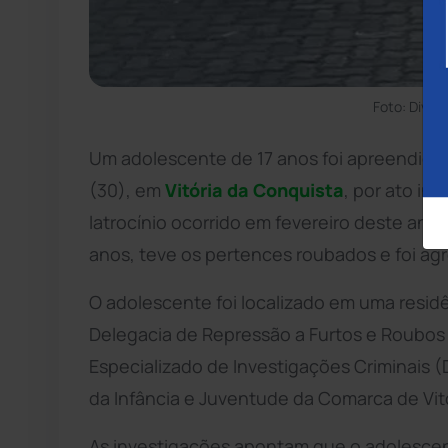
Foto: Divulg
Um adolescente de 17 anos foi apreendido
(30), em
Vitória da Conquista
, por ato in
latrocínio ocorrido em fevereiro deste ano
anos, teve os pertences roubados e foi agr
O adolescente foi localizado em uma residê
Delegacia de Repressão a Furtos e Roubos
Especializado de Investigações Criminais (D
da Infância e Juventude da Comarca de Vit
As investigações apontam que o adolescent