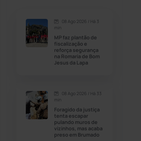
Caetanos
(47)
Caetité
(1504)
08 Ago 2026 / Há 3
min
Candiba
(157)
MP faz plantão de
fiscalização e
reforça segurança
Cândido Sales
(121)
na Romaria de Bom
Jesus da Lapa
Caraíbas
(103)
Carinhanha
(300)
08 Ago 2026 / Há 33
min
Caturama
(65)
Foragido da justiça
tenta escapar
pulando muros de
Chapada Diamantina
(430)
vizinhos, mas acaba
preso em Brumado
Condeúba
(133)