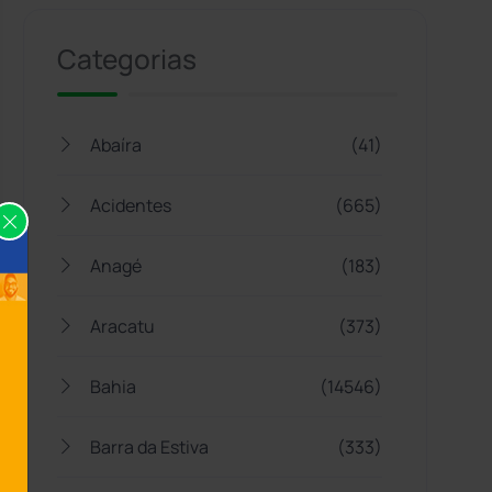
Categorias
Abaíra
(41)
Acidentes
(665)
Anagé
(183)
Aracatu
(373)
Bahia
(14546)
Barra da Estiva
(333)