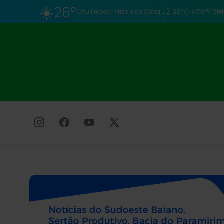
☀️
26°
Céu limpo
Vitória da Conq…
28°
47%
9km