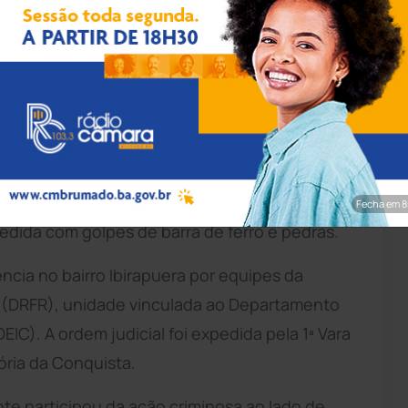
ação/Polícia Civil
 pela
Polícia Civil
da
Bahia
, nesta terça-feira
fracional análogo ao crime de tentativa de
, no bairro Recreio. A vítima, um homem de 48
Fecha em 7
edida com golpes de barra de ferro e pedras.
ncia no bairro Ibirapuera por equipes da
 (DRFR), unidade vinculada ao Departamento
EIC). A ordem judicial foi expedida pela 1ª Vara
ória da Conquista.
e participou da ação criminosa ao lado de