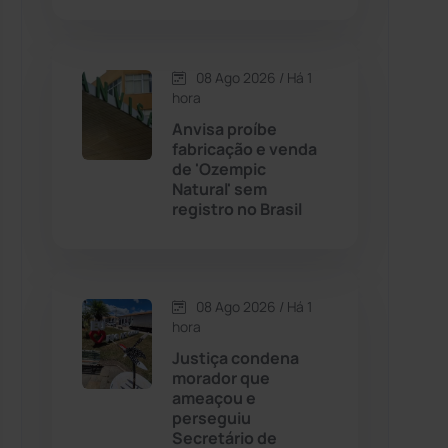
Contendas do Sincorá
(79)
08 Ago 2026 / Há 1
hora
Cordeiros
(49)
Anvisa proíbe
fabricação e venda
Dom Basílio
(391)
de 'Ozempic
Natural' sem
registro no Brasil
Economia
(1235)
Educação
(232)
08 Ago 2026 / Há 1
Érico Cardoso
(82)
hora
Justiça condena
morador que
Esportes
(522)
ameaçou e
perseguiu
Eventos
(24)
Secretário de