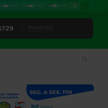
☁️
☁️
🌦
hã
28°/15°
Seg
27°/15°
Ter
22°/16°