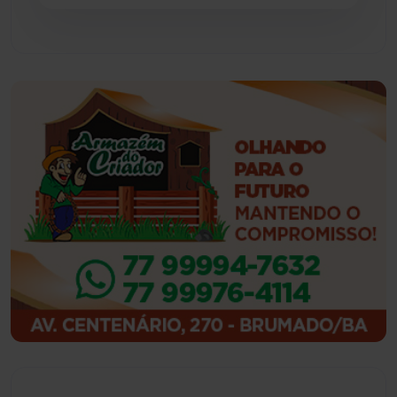
Guajeru
(130)
Guanambi
(3492)
Ibiassucê
(167)
Ibicoara
(220)
Ibipitanga
(116)
Ibitiara
(32)
Igaporã
(218)
Ituaçu
(256)