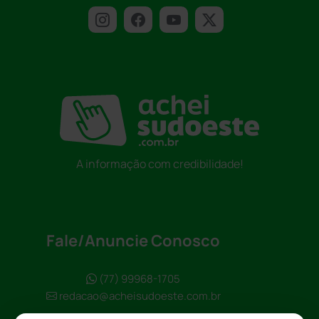
A informação com credibilidade!
Fale/Anuncie Conosco
(77) 99968-1705
redacao@acheisudoeste.com.br