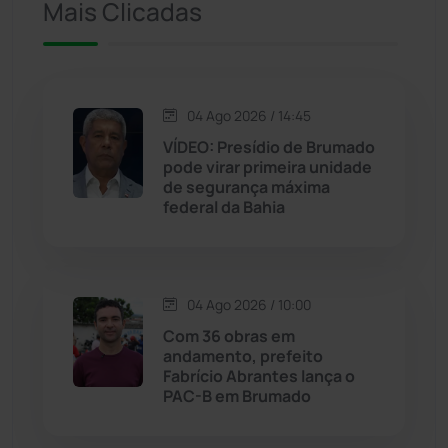
Mais Clicadas
Iuiu
(173)
Jacaraci
(97)
04 Ago 2026 / 14:45
Jequié
(312)
VÍDEO: Presídio de Brumado
pode virar primeira unidade
de segurança máxima
Jussiape
(97)
federal da Bahia
Justiça
(1466)
Lagoa Real
(182)
04 Ago 2026 / 10:00
Com 36 obras em
Licínio de Almeida
(118)
andamento, prefeito
Fabrício Abrantes lança o
PAC-B em Brumado
Livramento de Nossa...
(1338)