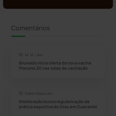
Presidente Jânio Qu...
(125)
Comentários
Riacho de Santana
(309)
Rio de Contas
(410)
M. M. L em:
Rio do Antônio
(203)
Brumado inicia oferta da nova vacina
Pneumo 20 nas salas de vacinação
Rio do Pires
(97)
Saúde
(2427)
Edson Mauro em:
Seabra
(50)
Mobilização busca regularização da
prática esportiva do Grau em Guanambi
Sebastião Laranjeiras
(96)