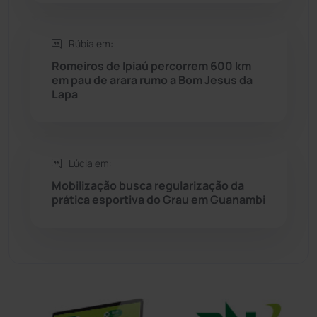
Sítio do Mato
(42)
Rúbia em:
Romeiros de Ipiaú percorrem 600 km
Sudoeste Baiano
(1530)
em pau de arara rumo a Bom Jesus da
Lapa
Tanhaçu
(425)
Tanque Novo
(126)
Lúcia em:
Mobilização busca regularização da
Tecnologia
(12)
prática esportiva do Grau em Guanambi
Urandi
(156)
Vitória da Conquista
(2513)