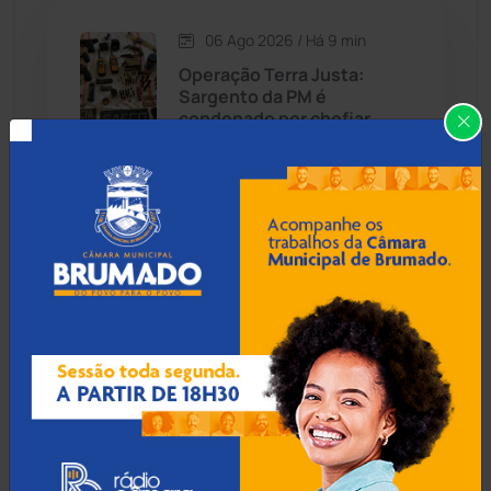
06 Ago 2026 / Há 9 min
Candiba
(157)
Operação Terra Justa:
Sargento da PM é
Cândido Sales
(120)
condenado por chefiar
milícia armada em
Correntina
Caraíbas
(103)
Carinhanha
(299)
06 Ago 2026 / Há 39 min
Caturama
(65)
Acidente na BA-148, em
Piatã, mata brumadense de
31 anos e motorista
Chapada Diamantina
(430)
Condeúba
(133)
06 Ago 2026 / Há 1 hora
Contendas do Sincorá
(79)
Operação Perpetuatus mira