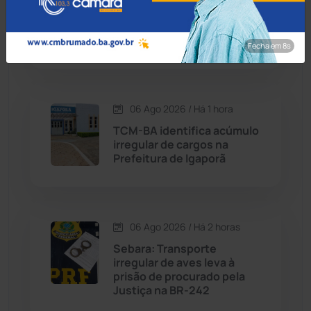
agiotas que extorquiam
Cordeiros
(49)
vítima há quase 20 anos em
Jequié
Fecha em 7s
Dom Basílio
(391)
Economia
(1235)
06 Ago 2026 / Há 1 hora
TCM-BA identifica acúmulo
Educação
(232)
irregular de cargos na
Prefeitura de Igaporã
Érico Cardoso
(82)
Esportes
(522)
06 Ago 2026 / Há 2 horas
Sebara: Transporte
Eventos
(24)
irregular de aves leva à
prisão de procurado pela
Justiça na BR-242
Feira da Mata
(23)