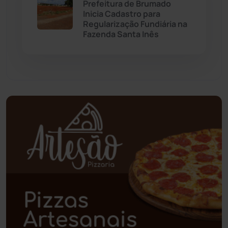
Palmas de Monte Alto
(260)
Prefeitura de Brumado
Inicia Cadastro para
Regularização Fundiária na
Paramirim
(342)
Fazenda Santa Inês
Pindaí
(103)
Piripá
(90)
Planalto
(59)
Poções
(182)
Polícia Civil
(57)
Polícia Militar
(27)
Política
(03)