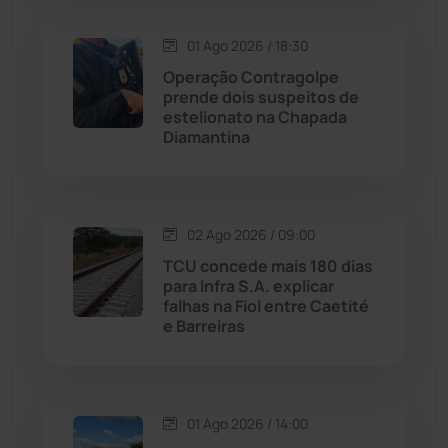
Macaúbas
(713)
01 Ago 2026 / 18:30
Maetinga
(101)
Operação Contragolpe
prende dois suspeitos de
estelionato na Chapada
Malhada
(82)
Diamantina
Malhada de Pedras
(507)
Matina
(71)
02 Ago 2026 / 09:00
TCU concede mais 180 dias
para Infra S.A. explicar
Mortugaba
(31)
falhas na Fiol entre Caetité
e Barreiras
Mundo
(436)
Oliveira dos Brejinhos
(67)
01 Ago 2026 / 14:00