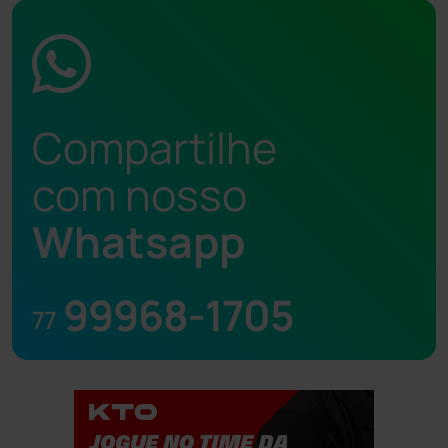
Compartilhe
com nosso
Whatsapp
99968-1705
77