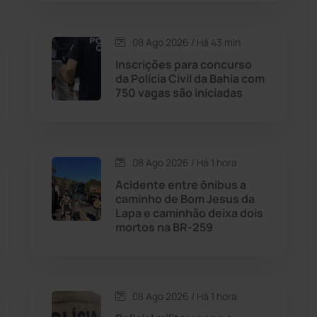
Carinhanha
(300)
08 Ago 2026 / Há 43 min
Inscrições para concurso
Caturama
(65)
da Polícia Civil da Bahia com
750 vagas são iniciadas
Chapada Diamantina
(430)
Condeúba
(133)
08 Ago 2026 / Há 1 hora
Acidente entre ônibus a
Contendas do Sincorá
(79)
caminho de Bom Jesus da
Lapa e caminhão deixa dois
Cordeiros
(49)
mortos na BR-259
Dom Basílio
(391)
08 Ago 2026 / Há 1 hora
Economia
(1235)