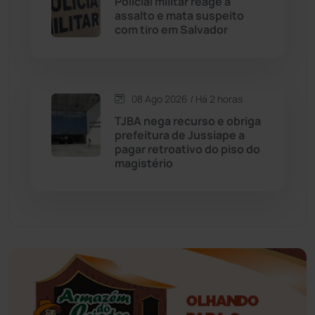
Policial militar reage a
assalto e mata suspeito
Educação
(232)
com tiro em Salvador
Érico Cardoso
(82)
08 Ago 2026 / Há 2 horas
Esportes
(522)
TJBA nega recurso e obriga
prefeitura de Jussiape a
Eventos
(24)
pagar retroativo do piso do
magistério
Feira da Mata
(23)
Guajeru
(130)
Guanambi
(3498)
Ibiassucê
(167)