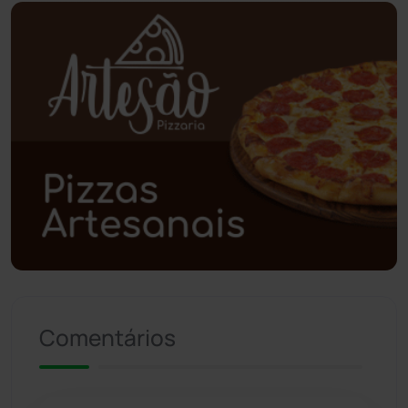
Piripá
(90)
Planalto
(59)
Poções
(182)
Polícia Civil
(59)
Polícia Militar
(27)
Política
(03)
Presidente Jânio Qu...
(125)
Comentários
Riacho de Santana
(309)
Rio de Contas
(410)