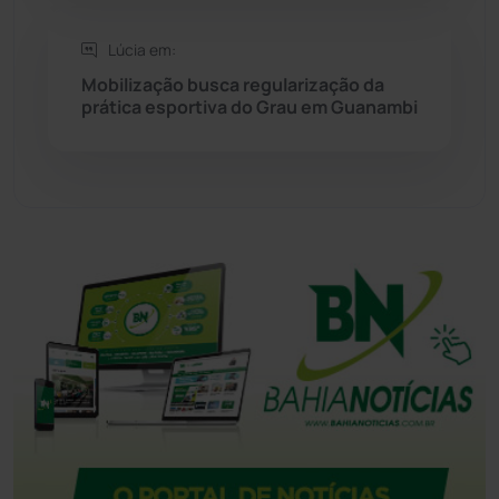
Tanque Novo
(126)
Lúcia em:
Mobilização busca regularização da
prática esportiva do Grau em Guanambi
Tecnologia
(12)
Urandi
(157)
Vitória da Conquista
(2514)