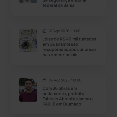
de segurança máxima
federal da Bahia
Jussiape
(98)
Justiça
(1470)
07 Ago 2026 / 11:00
Lagoa Real
(182)
Joias de R$ 40 mil furtadas
em Guanambi são
Licínio de Almeida
(118)
recuperadas após anúncio
nas redes sociais
Livramento de Nossa...
(1338)
Macaúbas
(714)
04 Ago 2026 / 10:00
Com 36 obras em
Maetinga
(101)
andamento, prefeito
Fabrício Abrantes lança o
PAC-B em Brumado
Malhada
(82)