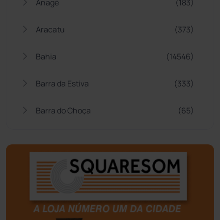
Anagé
(183)
Aracatu
(373)
Bahia
(14546)
Barra da Estiva
(333)
Barra do Choça
(65)
Belo Campo
(57)
Bom Jesus da Lapa
(508)
Boquira
(152)
Botuporã
(72)