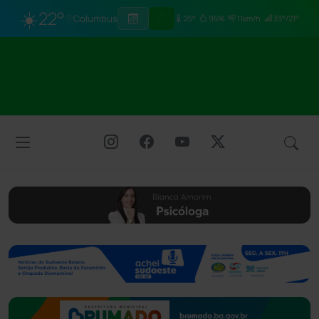
☀️
22°
Columbus
25°
95%
11km/h
33°/21°