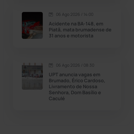
Malhada de Pedras
(508)
06 Ago 2026 / 14:00
Matina
(71)
Acidente na BA-148, em
Piatã, mata brumadense de
31 anos e motorista
Mortugaba
(31)
Mundo
(437)
06 Ago 2026 / 08:30
Oliveira dos Brejinhos
(67)
UPT anuncia vagas em
Brumado, Érico Cardoso,
Palmas de Monte Alto
(262)
Livramento de Nossa
Senhora, Dom Basílio e
Caculé
Paramirim
(342)
Pindaí
(103)