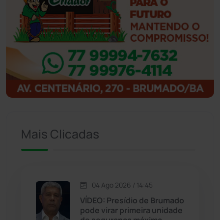
Ibicoara
(221)
Ibipitanga
(116)
Ibitiara
(32)
Igaporã
(218)
Ituaçu
(256)
Mais Clicadas
Iuiu
(173)
Jacaraci
(97)
04 Ago 2026 / 14:45
VÍDEO: Presídio de Brumado
Jequié
(314)
pode virar primeira unidade