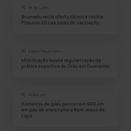
M. M. L em:
Rio do Antônio
(203)
Brumado inicia oferta da nova vacina
Pneumo 20 nas salas de vacinação
Rio do Pires
(98)
Saúde
(2427)
Edson Mauro em:
Mobilização busca regularização da
Seabra
(50)
prática esportiva do Grau em Guanambi
Sebastião Laranjeiras
(96)
Rúbia em:
Sítio do Mato
(42)
Romeiros de Ipiaú percorrem 600 km
em pau de arara rumo a Bom Jesus da
Sudoeste Baiano
(1530)
Lapa
Tanhaçu
(426)