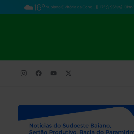
☁️
16°
Nublado
Vitória da Conq…
17°
96%
10km/