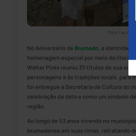
Foto: Lay Amo
No Aniversário de
Brumado
, a identidad
homenagem especial por meio da literatur
Walter Pires reuniu 33 títulos de sua auto
personagens e às tradições locais, para 
foi entregue à Secretaria de Cultura do 
celebração da data e como um símbolo de 
região.
Ao longo de 53 anos vivendo no município,
brumadense em suas rimas, retratando de