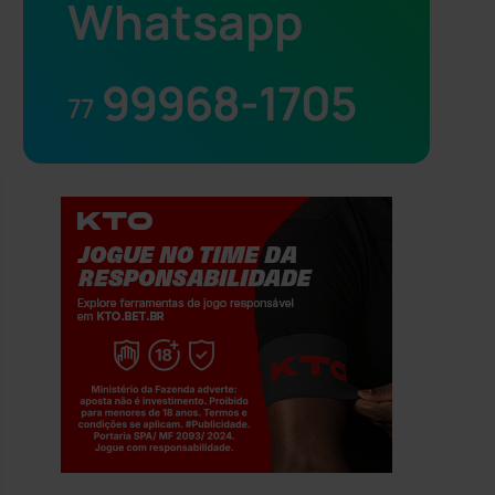
Whatsapp
99968-1705
77
Jogue com responsabilidade. 18+