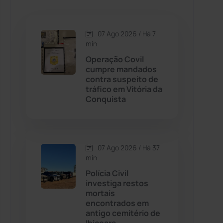
Caetanos
(47)
Caetité
(1504)
07 Ago 2026 / Há 7
min
Candiba
(157)
Operação Covil
cumpre mandados
contra suspeito de
Cândido Sales
(121)
tráfico em Vitória da
Conquista
Caraíbas
(103)
Carinhanha
(299)
07 Ago 2026 / Há 37
min
Caturama
(65)
Polícia Civil
investiga restos
mortais
Chapada Diamantina
(430)
encontrados em
antigo cemitério de
Condeúba
(133)