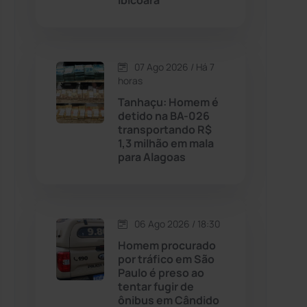
Ibicoara
Contendas do Sincorá
(79)
07 Ago 2026 / Há 7
Cordeiros
(49)
horas
Tanhaçu: Homem é
Dom Basílio
(391)
detido na BA-026
transportando R$
1,3 milhão em mala
Economia
(1235)
para Alagoas
Educação
(232)
Érico Cardoso
(82)
06 Ago 2026 / 18:30
Homem procurado
por tráfico em São
Esportes
(522)
Paulo é preso ao
tentar fugir de
Eventos
(24)
ônibus em Cândido