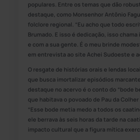
populares. Entre os temas que dão robust
destaque, como Monsenhor Antônio Fagu
folclore regional. “Eu acho que todo escri
Brumado. E isso é dedicação, isso chama
e com a sua gente. É o meu brinde modest
em entrevista ao site Achei Sudoeste e 
O resgate de histórias orais e lendas loca
que busca imortalizar episódios marcante
destaque no acervo é o conto do “bode b
que habitava o povoado de Pau da Colher
“Esse bode metia medo a todos os caati
ele berrava às seis horas da tarde na caa
impacto cultural que a figura mítica exe