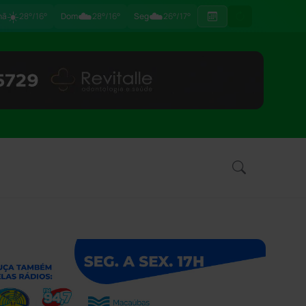
☀️
☁️
☁️
hã
28°/16°
Dom
28°/16°
Seg
26°/17°