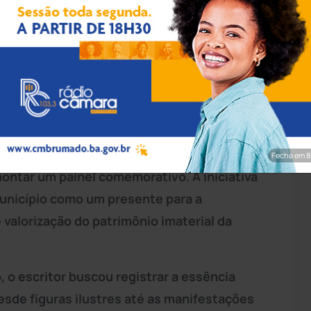
rim/Achei Sudoeste
e e a memória da cidade ganharam uma
a de cordel. O professor e cordelista José
ria, dedicados inteiramente à história, aos
Fecha em 6
montar um painel comemorativo. A iniciativa
município como um presente para a
valorização do patrimônio imaterial da
 o escritor buscou registrar a essência
sde figuras ilustres até as manifestações