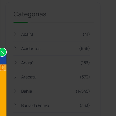
Categorias
Abaíra
(41)
Acidentes
(665)
Anagé
(183)
Aracatu
(373)
Bahia
(14545)
Barra da Estiva
(333)