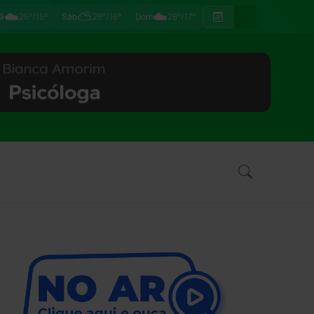
☁️
⛅
☁️
ã
26°/15°
Sáb
28°/16°
Dom
28°/17°