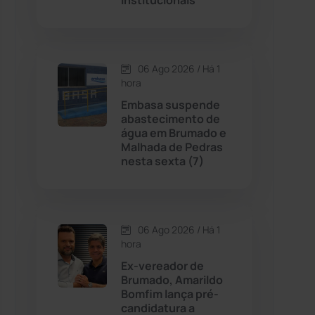
Institucionais
Contendas do Sincorá
(79)
06 Ago 2026 / Há 1
Cordeiros
(49)
hora
Embasa suspende
Dom Basílio
(391)
abastecimento de
água em Brumado e
Malhada de Pedras
Economia
(1235)
nesta sexta (7)
Educação
(232)
Érico Cardoso
(82)
06 Ago 2026 / Há 1
hora
Ex-vereador de
Esportes
(522)
Brumado, Amarildo
Bomfim lança pré-
Eventos
(24)
candidatura a