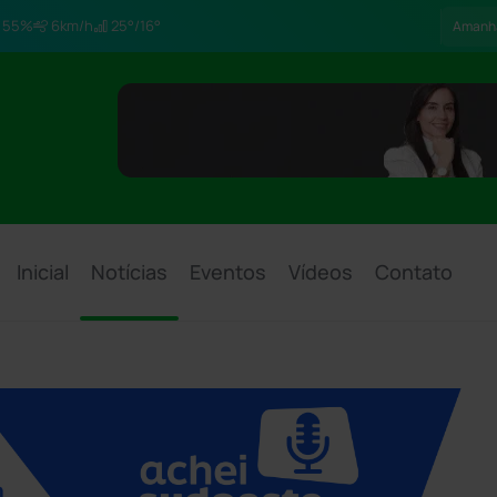
55%
6km/h
25°/16°
Amanh
Inicial
Notícias
Eventos
Vídeos
Contato