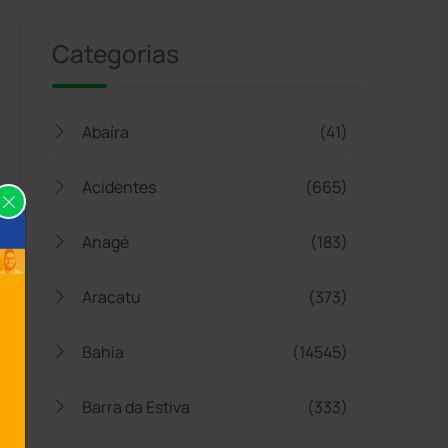
Categorias
Abaíra
(41)
Acidentes
(665)
Anagé
(183)
Aracatu
(373)
Bahia
(14545)
Barra da Estiva
(333)