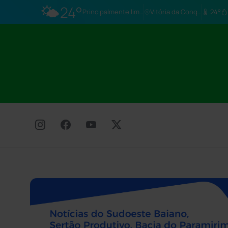
🌤️
24°
Principalmente limpo
Vitória da Conq…
24°