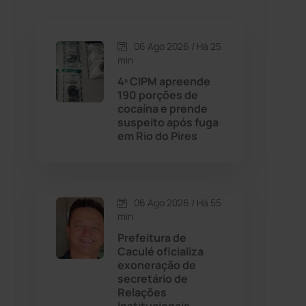
Caetanos
(47)
Caetité
(1504)
06 Ago 2026 / Há 25
min
Candiba
(157)
4ª CIPM apreende
190 porções de
cocaína e prende
Cândido Sales
(120)
suspeito após fuga
em Rio do Pires
Caraíbas
(103)
Carinhanha
(299)
06 Ago 2026 / Há 55
min
Caturama
(65)
Prefeitura de
Caculé oficializa
exoneração de
Chapada Diamantina
(430)
secretário de
Relações
Condeúba
(133)