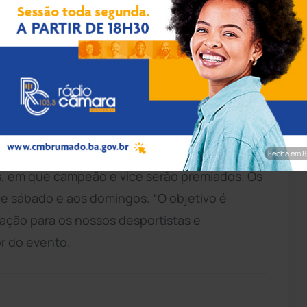
eteranos, em que campeão e vice serão premiados. (Foto: Lay
mado Notícias).
s uma edição do Campeonato de Futebol Society
Social de Brumado. O torneio reúne oito
Fecha em 7
, em que campeão e vice serão premiados. Os
e sábado e aos domingos. “O objetivo é
ação para os nossos desportistas e
or do evento.