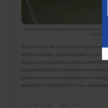
O torneio reúne oito equipes com jogadores jovens e v
Amorim/Bru
No último fim de semana, foi iniciada mai
entre empresas, que é realizado no Clube 
equipes com jogadores jovens e veteranos
jogos estão sendo disputados nas noites d
promover mais uma opção de lazer e integr
associados”, disse Sandral Viana, idealizad
1
125
253
255
575