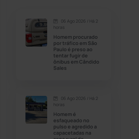
Caetanos
(47)
Caetité
(1504)
06 Ago 2026 / Há 2
horas
Candiba
(157)
Homem procurado
por tráfico em São
Paulo é preso ao
Cândido Sales
(121)
tentar fugir de
ônibus em Cândido
Sales
Caraíbas
(103)
Carinhanha
(299)
06 Ago 2026 / Há 2
Caturama
(65)
horas
Homem é
esfaqueado no
Chapada Diamantina
(430)
pulso e agredido a
capacetadas na
Condeúba
(133)