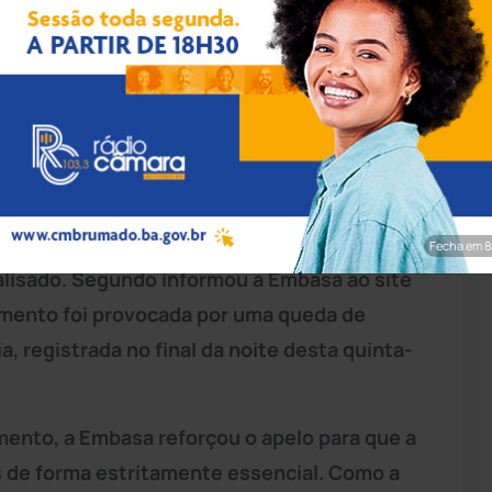
rim/Achei Sudoeste
Malhada de Pedras
, devem redobrar a
dia. A Empresa Baiana de Águas e Saneamento
ado de Abastecimento de Água (SIAA) que
Fecha em 7
lisado. Segundo informou a Embasa ao site
imento foi provocada por uma queda de
a, registrada no final da noite desta quinta-
ento, a Embasa reforçou o apelo para que a
is de forma estritamente essencial. Como a