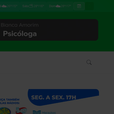
☁️
⛅
☁️
ã
26°/15°
Sáb
28°/16°
Dom
28°/17°