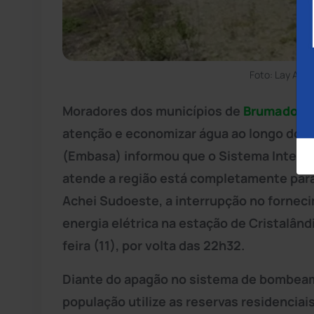
Foto: Lay Amo
Moradores dos municípios de
Brumado
e
atenção e economizar água ao longo do 
(Embasa) informou que o Sistema Integr
atende a região está completamente para
Achei Sudoeste, a interrupção no fornec
energia elétrica na estação de Cristalândi
feira (11), por volta das 22h32.
Diante do apagão no sistema de bombeam
população utilize as reservas residencia