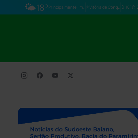
🌤️
18°
Principalmente limpo
Vitória da Conq…
18°