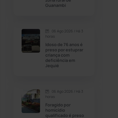
zona rural de
Guanambi
Contendas do Sincorá
(79)
Cordeiros
(49)
06 Ago 2026 / Há 3
horas
Dom Basílio
(391)
Idoso de 76 anos é
preso por estuprar
criança com
Economia
(1235)
deficiência em
Jequié
Educação
(232)
Érico Cardoso
(82)
06 Ago 2026 / Há 3
horas
Esportes
(522)
Foragido por
homicídio
Eventos
(24)
qualificado é preso