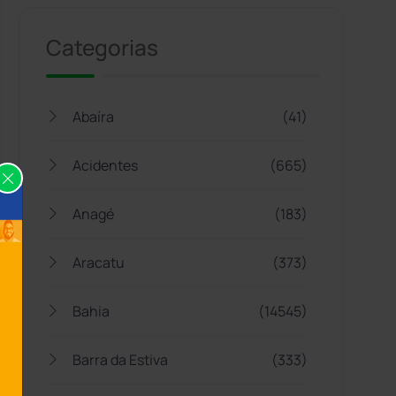
Categorias
Abaíra
(41)
Acidentes
(665)
Anagé
(183)
Aracatu
(373)
Bahia
(14545)
Barra da Estiva
(333)