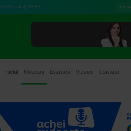
89%
8km/h
25°/16°
Amanh
Inicial
Notícias
Eventos
Vídeos
Contato