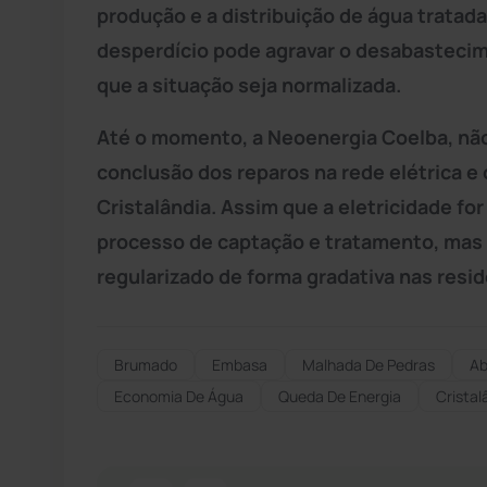
produção e a distribuição de água trata
desperdício pode agravar o desabastecim
que a situação seja normalizada.
Até o momento, a Neoenergia Coelba, não
conclusão dos reparos na rede elétrica e
Cristalândia. Assim que a eletricidade fo
processo de captação e tratamento, mas
regularizado de forma gradativa nas resid
Brumado
Embasa
Malhada De Pedras
Ab
Economia De Água
Queda De Energia
Cristal