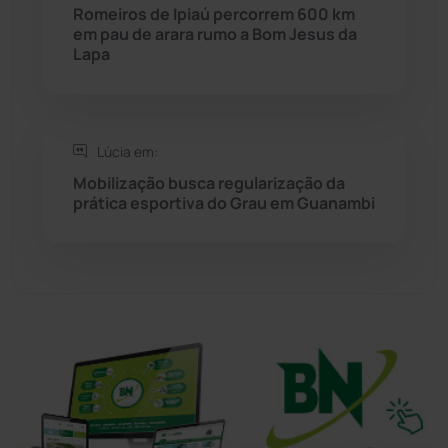
Romeiros de Ipiaú percorrem 600 km
Sudoeste Baiano
(1530)
em pau de arara rumo a Bom Jesus da
Lapa
Tanhaçu
(426)
Tanque Novo
(126)
Lúcia em:
Mobilização busca regularização da
Tecnologia
(12)
prática esportiva do Grau em Guanambi
Urandi
(157)
Vitória da Conquista
(2516)