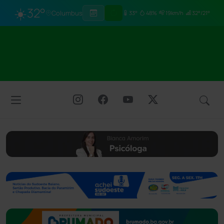
☀️
32°
Columbus
33°
48%
19km/h
32°/21°