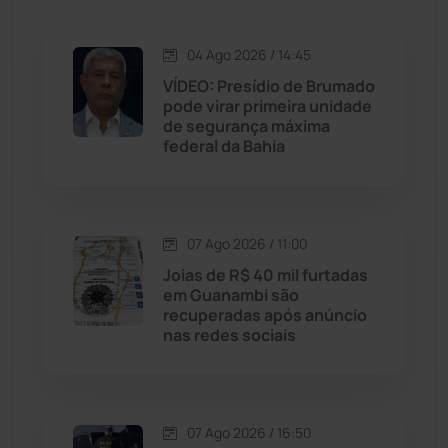
Jequié
(314)
04 Ago 2026 / 14:45
VÍDEO: Presídio de Brumado
pode virar primeira unidade
Jussiape
(98)
de segurança máxima
federal da Bahia
Justiça
(1470)
Lagoa Real
(182)
07 Ago 2026 / 11:00
Licínio de Almeida
(118)
Joias de R$ 40 mil furtadas
em Guanambi são
recuperadas após anúncio
Livramento de Nossa...
(1338)
nas redes sociais
Macaúbas
(715)
07 Ago 2026 / 16:50
Maetinga
(101)