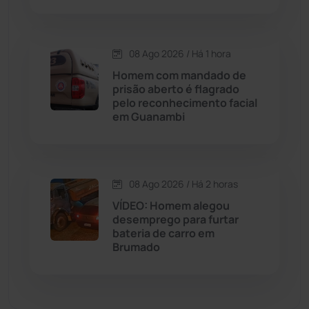
Dom Basílio
(391)
Economia
(1236)
08 Ago 2026 / Há 1 hora
Homem com mandado de
Educação
(232)
prisão aberto é flagrado
pelo reconhecimento facial
em Guanambi
Érico Cardoso
(82)
Esportes
(522)
08 Ago 2026 / Há 2 horas
Eventos
(24)
VÍDEO: Homem alegou
desemprego para furtar
bateria de carro em
Feira da Mata
(23)
Brumado
Guajeru
(130)