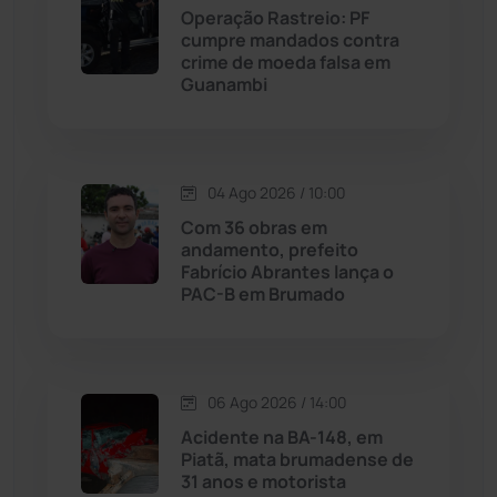
Operação Rastreio: PF
cumpre mandados contra
Malhada
(82)
crime de moeda falsa em
Guanambi
Malhada de Pedras
(508)
Matina
(71)
04 Ago 2026 / 10:00
Com 36 obras em
Mortugaba
(31)
andamento, prefeito
Fabrício Abrantes lança o
PAC-B em Brumado
Mundo
(437)
Oliveira dos Brejinhos
(67)
06 Ago 2026 / 14:00
Palmas de Monte Alto
(263)
Acidente na BA-148, em
Piatã, mata brumadense de
Paramirim
(342)
31 anos e motorista