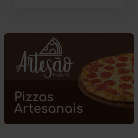
Pindaí
(103)
Piripá
(90)
Planalto
(59)
Poções
(182)
Polícia Civil
(59)
Polícia Militar
(27)
Política
(03)
Presidente Jânio Qu...
(125)