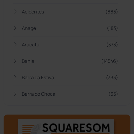
Acidentes
(665)
Anagé
(183)
Aracatu
(373)
Bahia
(14546)
Barra da Estiva
(333)
Barra do Choça
(65)
Belo Campo
(57)
Bom Jesus da Lapa
(510)