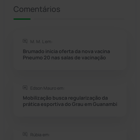
Comentários
Riacho de Santana
(309)
Rio de Contas
(411)
M. M. L em:
Rio do Antônio
(203)
Brumado inicia oferta da nova vacina
Pneumo 20 nas salas de vacinação
Rio do Pires
(98)
Saúde
(2429)
Edson Mauro em:
Seabra
(51)
Mobilização busca regularização da
prática esportiva do Grau em Guanambi
Sebastião Laranjeiras
(96)
Sítio do Mato
(42)
Rúbia em: