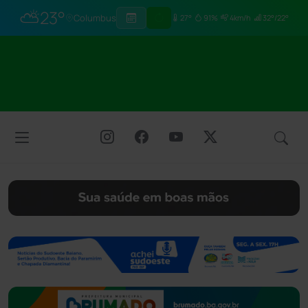
⛅
23°
Columbus
27°
91%
4km/h
32°/22°