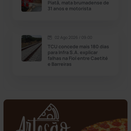
Piatã, mata brumadense de
31 anos e motorista
Mortugaba
(31)
Mundo
(436)
02 Ago 2026 / 09:00
Oliveira dos Brejinhos
(67)
TCU concede mais 180 dias
para Infra S.A. explicar
Palmas de Monte Alto
(260)
falhas na Fiol entre Caetité
e Barreiras
Paramirim
(342)
Pindaí
(103)
Piripá
(90)
Planalto
(59)