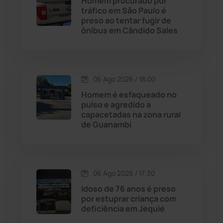
Homem procurado por
Caturama
(65)
tráfico em São Paulo é
preso ao tentar fugir de
ônibus em Cândido Sales
Chapada Diamantina
(430)
Condeúba
(133)
06 Ago 2026 / 18:00
Contendas do Sincorá
(79)
Homem é esfaqueado no
pulso e agredido a
Cordeiros
(49)
capacetadas na zona rural
de Guanambi
Dom Basílio
(391)
Economia
(1235)
06 Ago 2026 / 17:30
Idoso de 76 anos é preso
Educação
(232)
por estuprar criança com
deficiência em Jequié