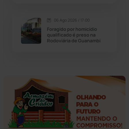
Érico Cardoso
(82)
Esportes
(522)
06 Ago 2026 / 17:00
Foragido por homicídio
Eventos
(24)
qualificado é preso na
Rodoviária de Guanambi
Feira da Mata
(23)
Guajeru
(130)
Guanambi
(3494)
Ibiassucê
(167)
Ibicoara
(220)
Ibipitanga
(116)