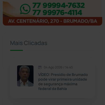
Ibitiara
(32)
Igaporã
(218)
Ituaçu
(256)
Mais Clicadas
Iuiu
(173)
Jacaraci
(97)
04 Ago 2026 / 14:45
VÍDEO: Presídio de Brumado
Jequié
(313)
pode virar primeira unidade
de segurança máxima
federal da Bahia
Jussiape
(97)
Justiça
(1466)