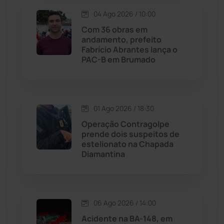
04 Ago 2026 / 10:00
Lagoa Real
(182)
Com 36 obras em
andamento, prefeito
Licínio de Almeida
(118)
Fabrício Abrantes lança o
PAC-B em Brumado
Livramento de Nossa...
(1338)
Macaúbas
(713)
01 Ago 2026 / 18:30
Operação Contragolpe
Maetinga
(101)
prende dois suspeitos de
estelionato na Chapada
Diamantina
Malhada
(82)
Malhada de Pedras
(507)
06 Ago 2026 / 14:00
Matina
(71)
Acidente na BA-148, em