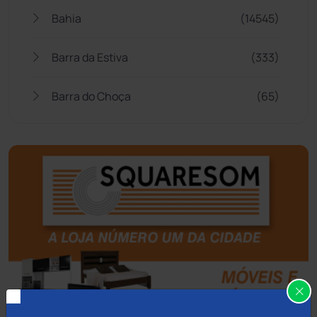
Bahia
(14545)
Barra da Estiva
(333)
Barra do Choça
(65)
Belo Campo
(57)
Bom Jesus da Lapa
(505)
Boquira
(152)
Botuporã
(72)
Brasil
(7679)