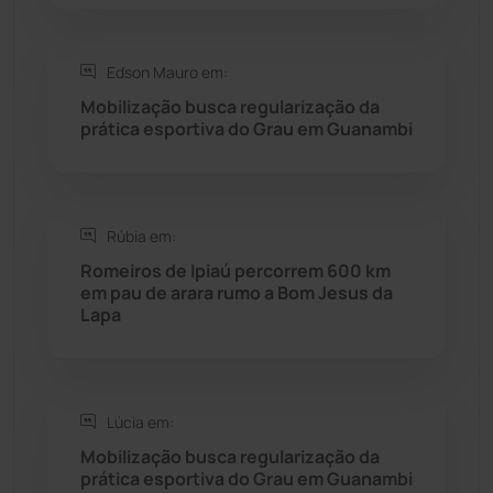
Rio do Pires
(98)
Edson Mauro em:
Saúde
(2427)
Mobilização busca regularização da
prática esportiva do Grau em Guanambi
Seabra
(50)
Sebastião Laranjeiras
(96)
Rúbia em:
Sítio do Mato
(42)
Romeiros de Ipiaú percorrem 600 km
em pau de arara rumo a Bom Jesus da
Lapa
Sudoeste Baiano
(1530)
Tanhaçu
(426)
Lúcia em:
Tanque Novo
(126)
Mobilização busca regularização da
prática esportiva do Grau em Guanambi