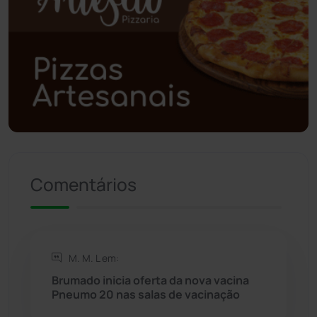
Poções
(182)
Polícia Civil
(57)
Polícia Militar
(27)
Política
(03)
Presidente Jânio Qu...
(125)
Comentários
Riacho de Santana
(309)
Rio de Contas
(410)
M. M. L em:
Brumado inicia oferta da nova vacina
Rio do Antônio
(203)
Pneumo 20 nas salas de vacinação