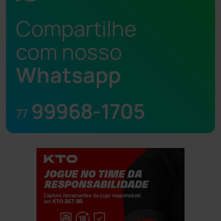
Compartilhe
com nosso
Whatsapp
99968-1705
77