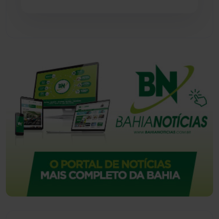
Tecnologia
(12)
Urandi
(156)
Vitória da Conquista
(2513)