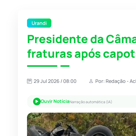
Urandi
Presidente da Câma
fraturas após capo
29 Jul 2026 / 08:00
Por: Redação - A
Ouvir Notícia
Narração automática (IA)