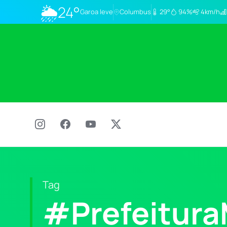
🌦
24°
Garoa leve
Columbus
29°
94%
4km/h
Tag
#Prefeitura