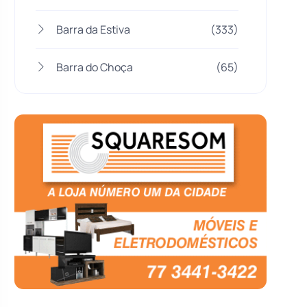
Barra da Estiva
(333)
Barra do Choça
(65)
Belo Campo
(57)
Bom Jesus da Lapa
(506)
Boquira
(152)
Botuporã
(72)
Brasil
(7679)
Brumado
(31955)