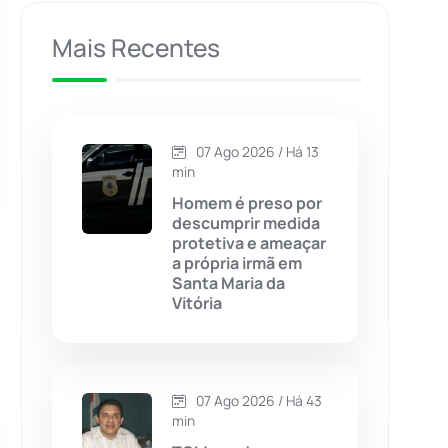
Caculé
(696)
Mais Recentes
Caetanos
(47)
Caetité
(1504)
07 Ago 2026 / Há 13
min
Candiba
(157)
Homem é preso por
descumprir medida
protetiva e ameaçar
Cândido Sales
(121)
a própria irmã em
Santa Maria da
Vitória
Caraíbas
(103)
Carinhanha
(299)
07 Ago 2026 / Há 43
Caturama
(65)
min