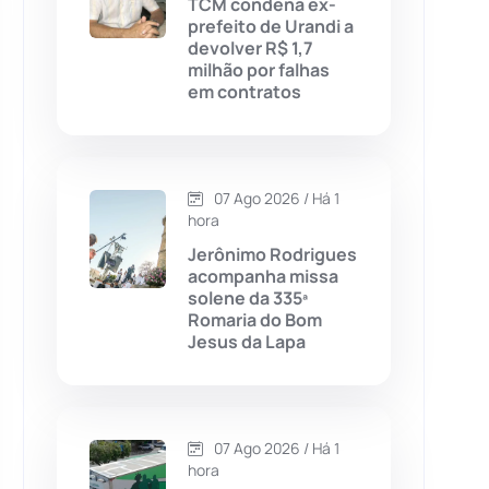
TCM condena ex-
prefeito de Urandi a
Chapada Diamantina
(430)
devolver R$ 1,7
milhão por falhas
Condeúba
(133)
em contratos
Contendas do Sincorá
(79)
07 Ago 2026 / Há 1
Cordeiros
(49)
hora
Jerônimo Rodrigues
Dom Basílio
(391)
acompanha missa
solene da 335ª
Romaria do Bom
Economia
(1235)
Jesus da Lapa
Educação
(232)
Érico Cardoso
(82)
07 Ago 2026 / Há 1
hora