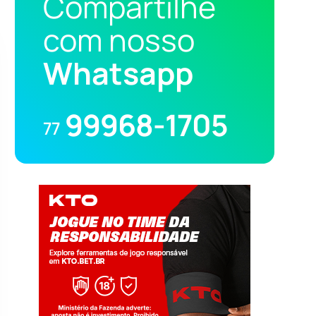
Compartilhe
com nosso
Whatsapp
99968-1705
77