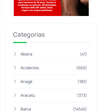
Jogue com responsabilidade. 18+
Categorias
Abaíra
(41)
Acidentes
(665)
Anagé
(183)
Aracatu
(373)
Bahia
(14545)