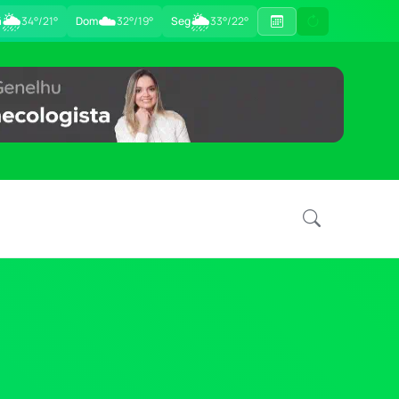
🌦
☁️
🌦
ã
34°/21°
Dom
32°/19°
Seg
33°/22°