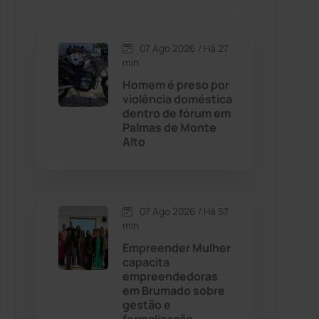
Caetanos
(47)
Caetité
(1504)
07 Ago 2026 / Há 27
min
Candiba
(157)
Homem é preso por
violência doméstica
dentro de fórum em
Cândido Sales
(121)
Palmas de Monte
Alto
Caraíbas
(103)
Carinhanha
(300)
07 Ago 2026 / Há 57
min
Caturama
(65)
Empreender Mulher
capacita
empreendedoras
Chapada Diamantina
(430)
em Brumado sobre
gestão e
Condeúba
(133)