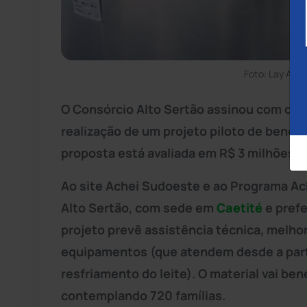
Foto: Lay Amo
O Consórcio Alto Sertão assinou com o G
realização de um projeto piloto de benefi
proposta está avaliada em R$ 3 milhões.
Ao site Achei Sudoeste e ao Programa Ac
Alto Sertão, com sede em
Caetité
e prefe
projeto prevê assistência técnica, melho
equipamentos (que atendem desde a parte
resfriamento do leite). O material vai ben
contemplando 720 famílias.