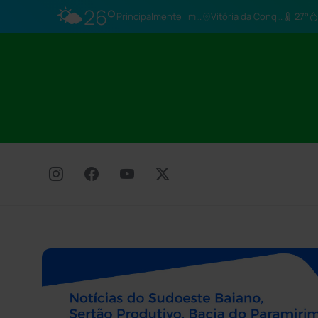
🌤️
26°
Principalmente limpo
Vitória da Conq…
27°