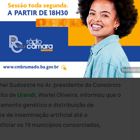
rim/Achei Sudoeste
overno do Estado um convênio autorizando a
ciamento na cadeia produtiva leiteira. A
Fecha em 7
hei Sudoeste no Ar, presidente do Consórcio
ito de
Urandi
, Warlei Oliveira, informou que o
ramento genético e distribuição de
 de inseminação artificial até o
eficiar os 19 municípios consorciados,