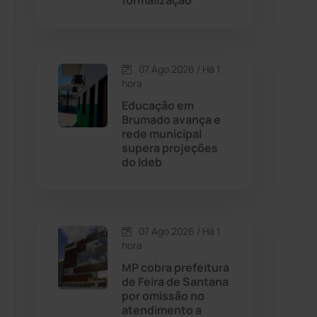
formalização
Contendas do Sincorá
(79)
07 Ago 2026 / Há 1
Cordeiros
(49)
hora
Educação em
Dom Basílio
(391)
Brumado avança e
rede municipal
supera projeções
Economia
(1235)
do Ideb
Educação
(232)
Érico Cardoso
(82)
07 Ago 2026 / Há 1
hora
MP cobra prefeitura
Esportes
(522)
de Feira de Santana
por omissão no
Eventos
(24)
atendimento a