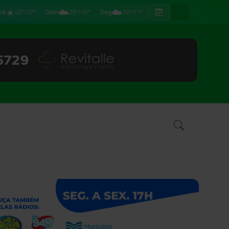
☀️
☁️
☁️
hã
28°/17°
Dom
28°/16°
Seg
26°/17°