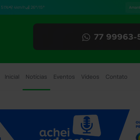
51%
4km/h
26°/15°
Aman
Inicial
Notícias
Eventos
Vídeos
Contato