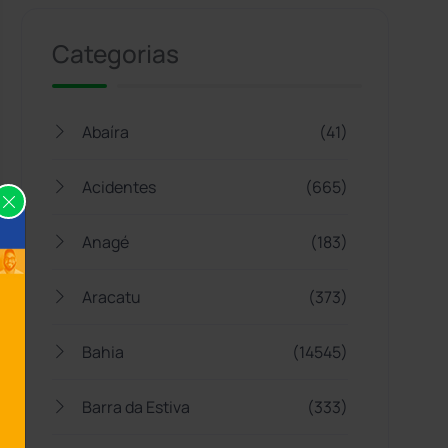
Categorias
Abaíra
(41)
Acidentes
(665)
Anagé
(183)
Aracatu
(373)
Bahia
(14545)
Barra da Estiva
(333)