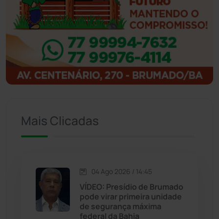
Ibicoara
(221)
Ibipitanga
(116)
Ibitiara
(33)
Igaporã
(218)
Ituaçu
(256)
Mais Clicadas
Iuiu
(173)
Jacaraci
(97)
04 Ago 2026 / 14:45
VÍDEO: Presídio de Brumado
Jequié
(314)
pode virar primeira unidade
de segurança máxima
Jussiape
(98)
federal da Bahia