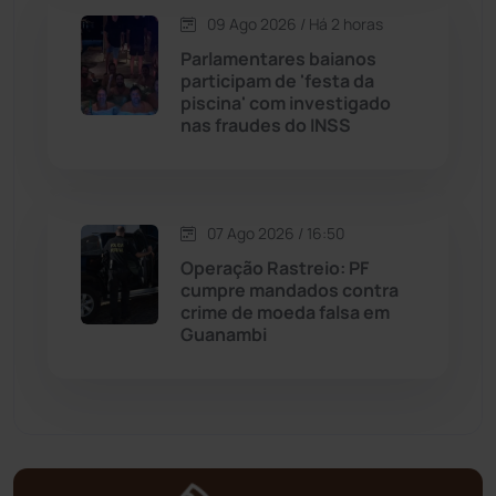
09 Ago 2026 / Há 2 horas
Matina
(71)
Parlamentares baianos
participam de 'festa da
piscina' com investigado
Mortugaba
(31)
nas fraudes do INSS
Mundo
(438)
Oliveira dos Brejinhos
(67)
07 Ago 2026 / 16:50
Operação Rastreio: PF
Palmas de Monte Alto
(264)
cumpre mandados contra
crime de moeda falsa em
Guanambi
Paramirim
(342)
Pindaí
(103)
Piripá
(90)