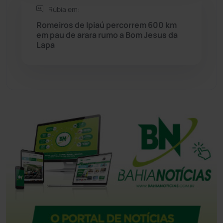
Tanque Novo
(126)
Rúbia em:
Romeiros de Ipiaú percorrem 600 km
em pau de arara rumo a Bom Jesus da
Tecnologia
(12)
Lapa
Urandi
(157)
Vitória da Conquista
(2517)