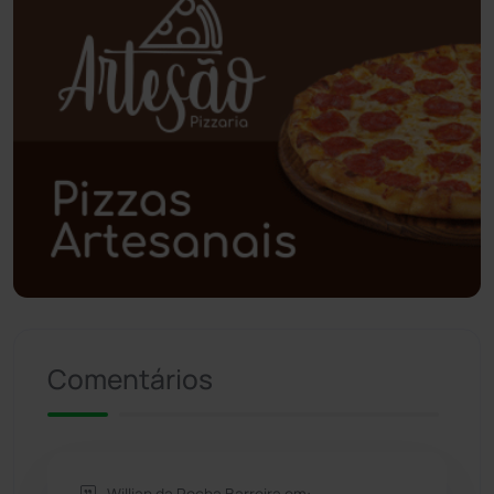
Planalto
(59)
Poções
(182)
Polícia Civil
(59)
Polícia Militar
(27)
Política
(03)
Presidente Jânio Qu...
(125)
Comentários
Riacho de Santana
(309)
Rio de Contas
(411)
Willian da Rocha Barreira em: