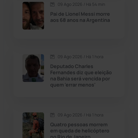
09 Ago 2026 / Há 54 min
Carinhanha
(300)
Pai de Lionel Messi morre
aos 68 anos na Argentina
Caturama
(65)
Chapada Diamantina
(430)
Condeúba
(133)
09 Ago 2026 / Há 1 hora
Deputado Charles
Fernandes diz que eleição
Contendas do Sincorá
(79)
na Bahia será vencida por
quem 'errar menos'
Cordeiros
(49)
Dom Basílio
(391)
09 Ago 2026 / Há 1 hora
Economia
(1236)
Quatro pessoas morrem
em queda de helicóptero
no Rio de Janeiro