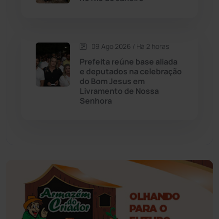
Educação
(232)
Érico Cardoso
(82)
09 Ago 2026 / Há 2 horas
Esportes
(522)
Prefeita reúne base aliada
e deputados na celebração
do Bom Jesus em
Eventos
(24)
Livramento de Nossa
Senhora
Feira da Mata
(23)
Guajeru
(130)
Guanambi
(3502)
Ibiassucê
(168)