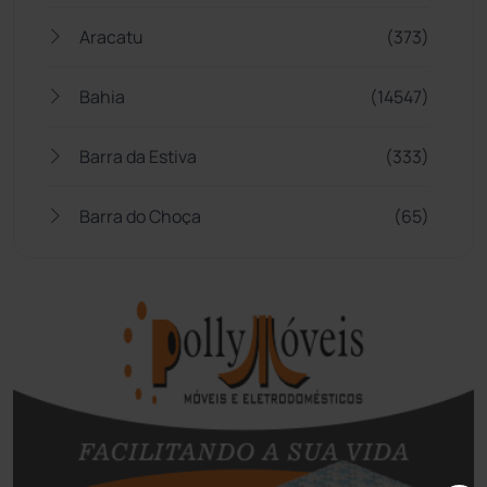
Aracatu
(373)
Bahia
(14547)
Barra da Estiva
(333)
Barra do Choça
(65)
Belo Campo
(57)
Bom Jesus da Lapa
(510)
Boquira
(152)
Botuporã
(73)