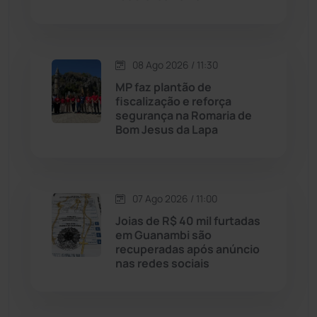
Justiça
(1471)
08 Ago 2026 / 11:30
Lagoa Real
(182)
MP faz plantão de
fiscalização e reforça
Licínio de Almeida
(118)
segurança na Romaria de
Bom Jesus da Lapa
Livramento de Nossa...
(1339)
Macaúbas
(715)
07 Ago 2026 / 11:00
Joias de R$ 40 mil furtadas
Maetinga
(101)
em Guanambi são
recuperadas após anúncio
nas redes sociais
Malhada
(82)
Malhada de Pedras
(508)