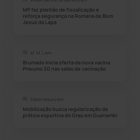
Rio do Antônio
(203)
MP faz plantão de fiscalização e
reforça segurança na Romaria de Bom
Jesus da Lapa
Rio do Pires
(98)
Saúde
(2429)
M. M. L em:
Seabra
(51)
Brumado inicia oferta da nova vacina
Pneumo 20 nas salas de vacinação
Sebastião Laranjeiras
(96)
Sítio do Mato
(42)
Edson Mauro em:
Mobilização busca regularização da
Sudoeste Baiano
(1530)
prática esportiva do Grau em Guanambi
Tanhaçu
(427)