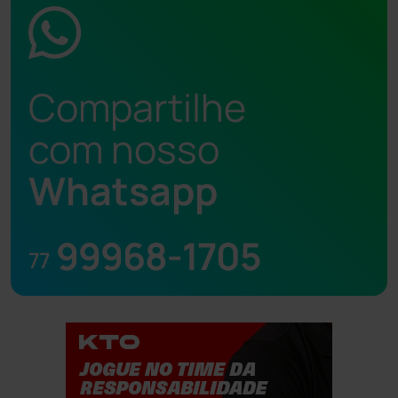
Compartilhe
com nosso
Whatsapp
99968-1705
77