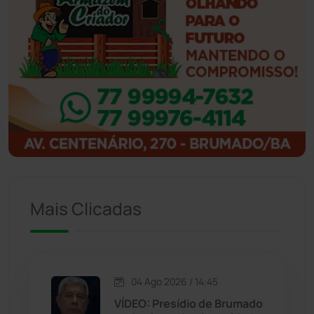
Ibicoara
(220)
Ibipitanga
(116)
Ibitiara
(32)
Igaporã
(218)
Ituaçu
(256)
Mais Clicadas
Iuiu
(173)
Jacaraci
(97)
04 Ago 2026 / 14:45
VÍDEO: Presídio de Brumado
Jequié
(313)