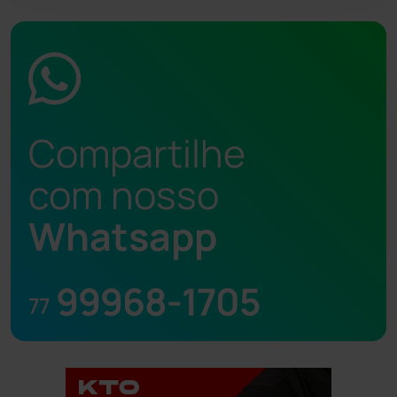
Compartilhe
com nosso
Whatsapp
99968-1705
77