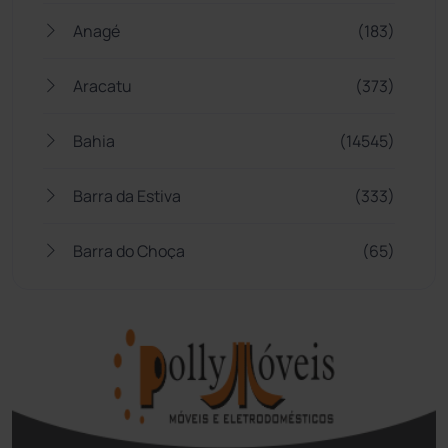
Anagé
(183)
Aracatu
(373)
Bahia
(14545)
Barra da Estiva
(333)
Barra do Choça
(65)
Belo Campo
(57)
Bom Jesus da Lapa
(505)
Boquira
(152)