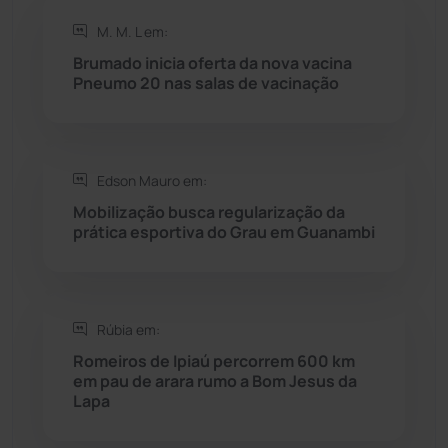
Rio de Contas
(410)
M. M. L em:
Brumado inicia oferta da nova vacina
Rio do Antônio
(203)
Pneumo 20 nas salas de vacinação
Rio do Pires
(98)
Edson Mauro em:
Saúde
(2427)
Mobilização busca regularização da
prática esportiva do Grau em Guanambi
Seabra
(50)
Sebastião Laranjeiras
(96)
Rúbia em:
Sítio do Mato
(42)
Romeiros de Ipiaú percorrem 600 km
em pau de arara rumo a Bom Jesus da
Lapa
Sudoeste Baiano
(1530)