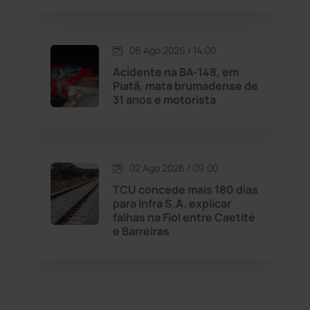
Malhada de Pedras
(507)
06 Ago 2026 / 14:00
Matina
(71)
Acidente na BA-148, em
Piatã, mata brumadense de
31 anos e motorista
Mortugaba
(31)
Mundo
(436)
02 Ago 2026 / 09:00
Oliveira dos Brejinhos
(67)
TCU concede mais 180 dias
para Infra S.A. explicar
Palmas de Monte Alto
(260)
falhas na Fiol entre Caetité
e Barreiras
Paramirim
(342)
Pindaí
(103)