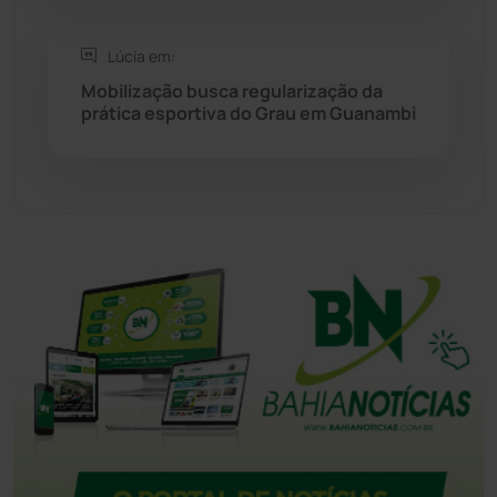
Tanhaçu
(426)
Lúcia em:
Tanque Novo
(126)
Mobilização busca regularização da
prática esportiva do Grau em Guanambi
Tecnologia
(12)
Urandi
(156)
Vitória da Conquista
(2513)