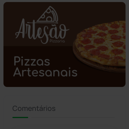
Piripá
(90)
Planalto
(59)
Poções
(182)
Polícia Civil
(57)
Polícia Militar
(27)
Política
(03)
Presidente Jânio Qu...
(125)
Comentários
Riacho de Santana
(309)