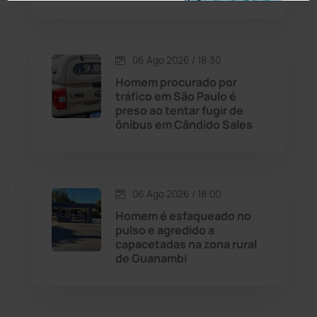
Caraíbas
(103)
Carinhanha
(299)
06 Ago 2026 / 18:30
Homem procurado por
Caturama
(65)
tráfico em São Paulo é
preso ao tentar fugir de
ônibus em Cândido Sales
Chapada Diamantina
(430)
Condeúba
(133)
06 Ago 2026 / 18:00
Contendas do Sincorá
(79)
Homem é esfaqueado no
pulso e agredido a
Cordeiros
(49)
capacetadas na zona rural
de Guanambi
Dom Basílio
(391)