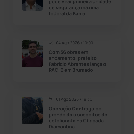
pode virar primeira unidade
de segurança máxima
federal da Bahia
Jussiape
(97)
Justiça
(1466)
04 Ago 2026 / 10:00
Lagoa Real
(182)
Com 36 obras em
andamento, prefeito
Licínio de Almeida
(118)
Fabrício Abrantes lança o
PAC-B em Brumado
Livramento de Nossa...
(1338)
Macaúbas
(713)
01 Ago 2026 / 18:30
Operação Contragolpe
Maetinga
(101)
prende dois suspeitos de
estelionato na Chapada
Diamantina
Malhada
(82)