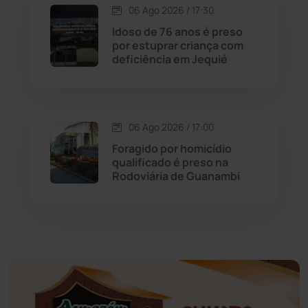
Economia
(1235)
06 Ago 2026 / 17:30
Idoso de 76 anos é preso
Educação
(232)
por estuprar criança com
deficiência em Jequié
Érico Cardoso
(82)
Esportes
(522)
06 Ago 2026 / 17:00
Foragido por homicídio
Eventos
(24)
qualificado é preso na
Rodoviária de Guanambi
Feira da Mata
(23)
Guajeru
(130)
Guanambi
(3494)
Ibiassucê
(167)